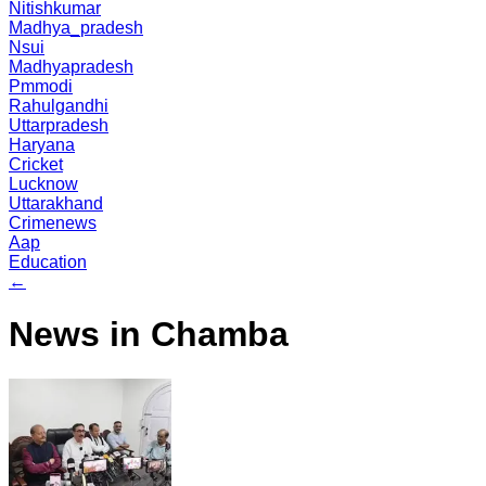
Nitishkumar
Madhya_pradesh
Nsui
Madhyapradesh
Pmmodi
Rahulgandhi
Uttarpradesh
Haryana
Cricket
Lucknow
Uttarakhand
Crimenews
Aap
Education
←
News in Chamba