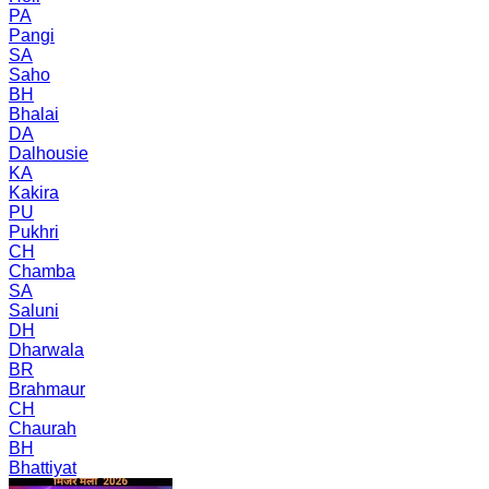
PA
Pangi
SA
Saho
BH
Bhalai
DA
Dalhousie
KA
Kakira
PU
Pukhri
CH
Chamba
SA
Saluni
DH
Dharwala
BR
Brahmaur
CH
Chaurah
BH
Bhattiyat