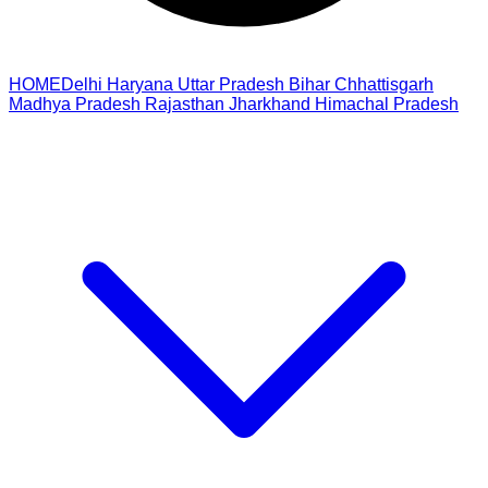
HOME
Delhi
Haryana
Uttar Pradesh
Bihar
Chhattisgarh
Madhya Pradesh
Rajasthan
Jharkhand
Himachal Pradesh