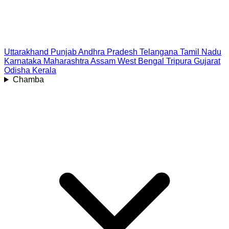
Uttarakhand
Punjab
Andhra Pradesh
Telangana
Tamil Nadu
Karnataka
Maharashtra
Assam
West Bengal
Tripura
Gujarat
Odisha
Kerala
Chamba