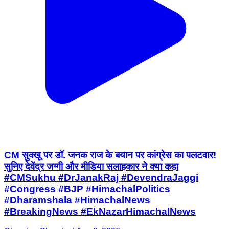
CM सुक्खू पर डॉ. जनक राज के बयान पर कांग्रेस का पलटवार!
सुनिए देवेंद्र जग्गी और मीडिया सलाहकार ने क्या कहा
#CMSukhu #DrJanakRaj #DevendraJaggi
#Congress #BJP #HimachalPolitics
#Dharamshala #HimachalNews
#BreakingNews #EkNazarHimachalNews