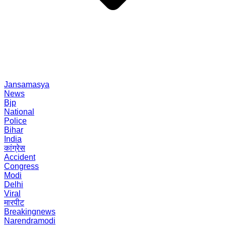
Jansamasya
News
Bjp
National
Police
Bihar
India
कांग्रेस
Accident
Congress
Modi
Delhi
Viral
मारपीट
Breakingnews
Narendramodi