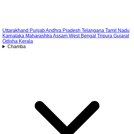
Uttarakhand
Punjab
Andhra Pradesh
Telangana
Tamil Nadu
Karnataka
Maharashtra
Assam
West Bengal
Tripura
Gujarat
Odisha
Kerala
Chamba