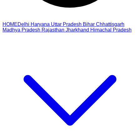
HOME
Delhi
Haryana
Uttar Pradesh
Bihar
Chhattisgarh
Madhya Pradesh
Rajasthan
Jharkhand
Himachal Pradesh