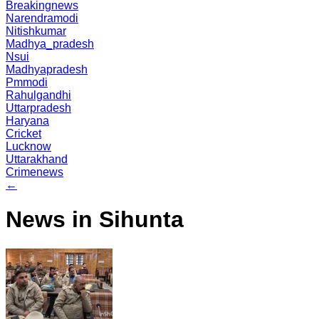
Breakingnews
Narendramodi
Nitishkumar
Madhya_pradesh
Nsui
Madhyapradesh
Pmmodi
Rahulgandhi
Uttarpradesh
Haryana
Cricket
Lucknow
Uttarakhand
Crimenews
←
News in Sihunta