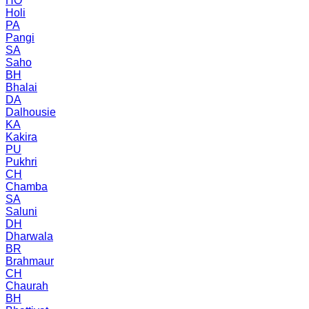
HO
Holi
PA
Pangi
SA
Saho
BH
Bhalai
DA
Dalhousie
KA
Kakira
PU
Pukhri
CH
Chamba
SA
Saluni
DH
Dharwala
BR
Brahmaur
CH
Chaurah
BH