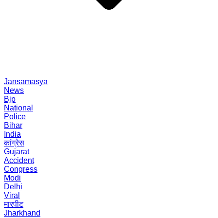
Jansamasya
News
Bjp
National
Police
Bihar
India
कांग्रेस
Gujarat
Accident
Congress
Modi
Delhi
Viral
मारपीट
Jharkhand