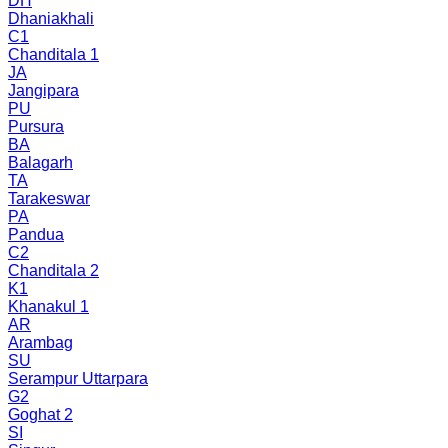
DH
Dhaniakhali
C1
Chanditala 1
JA
Jangipara
PU
Pursura
BA
Balagarh
TA
Tarakeswar
PA
Pandua
C2
Chanditala 2
K1
Khanakul 1
AR
Arambag
SU
Serampur Uttarpara
G2
Goghat 2
SI