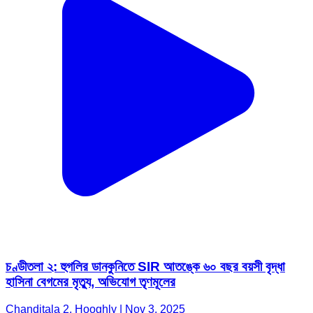
চণ্ডীতলা ২: হুগলির ডানকুনিতে SIR আতঙ্কে ৬০ বছর বয়সী বৃদ্ধা
হাসিনা বেগমের মৃত্যু, অভিযোগ তৃণমূলের
Chanditala 2, Hooghly | Nov 3, 2025