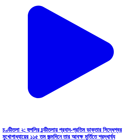
চণ্ডীতলা ২: হুগলির চন্ডীতলায় প্রবাদ-প্রতিম ডাক্তার সিদ্ধেশ্বর
মুখোপাধ্যায়ের ১১৫ তম জন্মদিনে তার আবক্ষ মূর্তিতে শ্রদ্ধার্ঘ্য