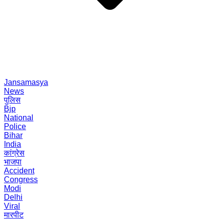
Jansamasya
News
पुलिस
Bjp
National
Police
Bihar
India
कांग्रेस
भाजपा
Accident
Congress
Modi
Delhi
Viral
मारपीट