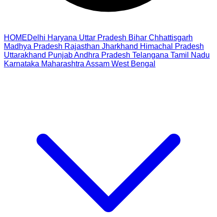
HOME
Delhi
Haryana
Uttar Pradesh
Bihar
Chhattisgarh
Madhya Pradesh
Rajasthan
Jharkhand
Himachal Pradesh
Uttarakhand
Punjab
Andhra Pradesh
Telangana
Tamil Nadu
Karnataka
Maharashtra
Assam
West Bengal