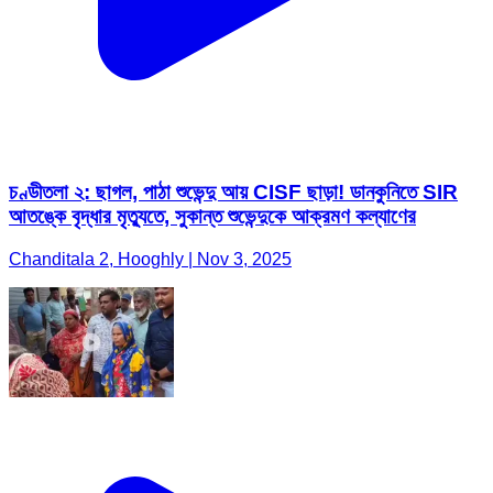
চণ্ডীতলা ২: ছাগল, পাঠা শুভেন্দু আয় CISF ছাড়া! ডানকুনিতে SIR
আতঙ্কে বৃদ্ধার মৃত্যুতে, সুকান্ত শুভেন্দুকে আক্রমণ কল্যাণের
Chanditala 2, Hooghly | Nov 3, 2025