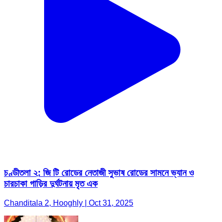
চণ্ডীতলা ২: জি টি রোডের নেতাজী সুভাষ রোডের সামনে ভ্যান ও
চারচাকা গাড়ির দুর্ঘটনায় মৃত এক
Chanditala 2, Hooghly | Oct 31, 2025