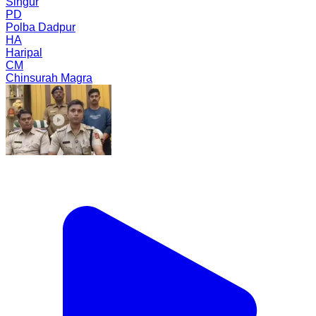
Singur
PD
Polba Dadpur
HA
Haripal
CM
Chinsurah Magra