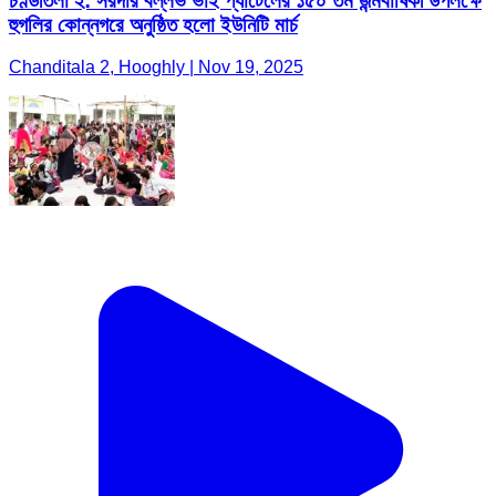
চণ্ডীতলা ২: সরদার বল্লভ ভাই প্যাটেলের ১৫০ তম জন্মবার্ষিকী উপলক্ষে
হুগলির কোন্নগরে অনুষ্ঠিত হলো ইউনিটি মার্চ
Chanditala 2, Hooghly | Nov 19, 2025