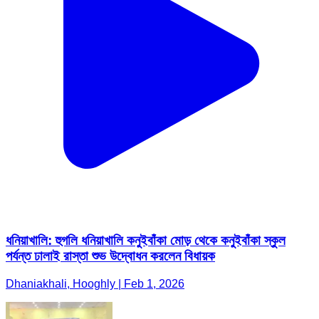
ধনিয়াখালি: হুগলি ধনিয়াখালি কনুইবাঁকা মোড় থেকে কনুইবাঁকা স্কুল
পর্যন্ত ঢালাই রাস্তা শুভ উদ্বোধন করলেন বিধায়ক
Dhaniakhali, Hooghly | Feb 1, 2026