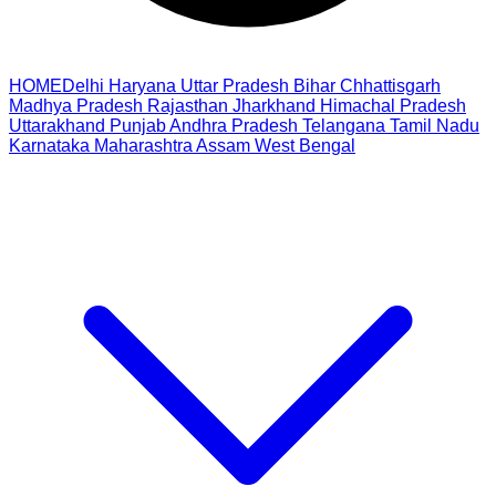
HOME
Delhi
Haryana
Uttar Pradesh
Bihar
Chhattisgarh
Madhya Pradesh
Rajasthan
Jharkhand
Himachal Pradesh
Uttarakhand
Punjab
Andhra Pradesh
Telangana
Tamil Nadu
Karnataka
Maharashtra
Assam
West Bengal