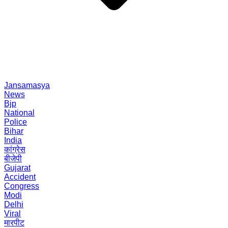
Jansamasya
News
Bjp
National
Police
Bihar
India
कांग्रेस
बीजेपी
Gujarat
Accident
Congress
Modi
Delhi
Viral
मारपीट