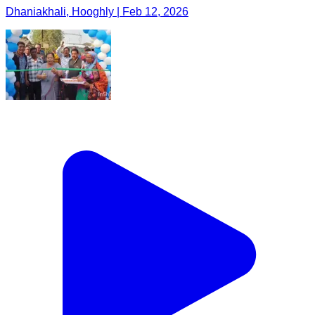
Dhaniakhali, Hooghly | Feb 12, 2026