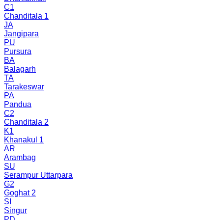
C1
Chanditala 1
JA
Jangipara
PU
Pursura
BA
Balagarh
TA
Tarakeswar
PA
Pandua
C2
Chanditala 2
K1
Khanakul 1
AR
Arambag
SU
Serampur Uttarpara
G2
Goghat 2
SI
Singur
PD