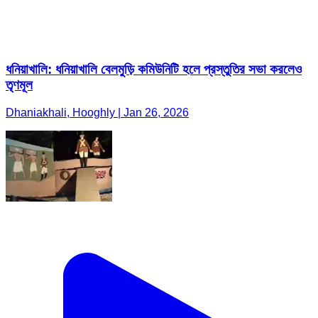
ধনিয়াখালি: ধনিয়াখালি বেলমুড়ি কমিউনিটি হলে প্রস্তুতির সভা করলেও
তৃণমূল
Dhaniakhali, Hooghly | Jan 26, 2026