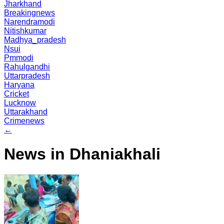
Jharkhand
Breakingnews
Narendramodi
Nitishkumar
Madhya_pradesh
Nsui
Pmmodi
Rahulgandhi
Uttarpradesh
Haryana
Cricket
Lucknow
Uttarakhand
Crimenews
←
News in Dhaniakhali