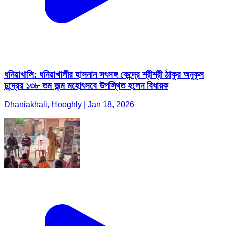
ধনিয়াখালি: ধনিয়াখালীর হাসনান সৎসঙ্গ কেন্দ্রে শ্রীশ্রী ঠাকুর অনুকূল
চন্দ্রের ১৩৮ তম জন্ম মহোৎসবে উপস্থিত হলেন বিধায়ক
Dhaniakhali, Hooghly | Jan 18, 2026