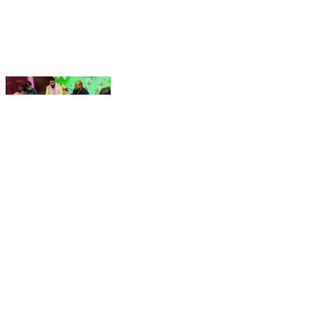
ধনিয়াখালি: ১৮ জানুয়ারির প্রধানমন্ত্রীর জনসভা সফল করতে ধনিয়াখালীতে