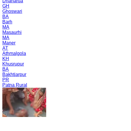
Dhanarua
GH
Ghoswari
BA
Barh
MA
Masaurhi
MA
Maner
AT
Athmalgola
KH
Khusrupur
BA
Bakhtiarpur
PR
Patna Rural