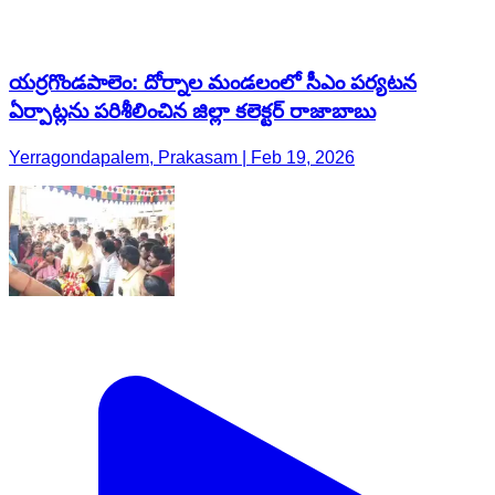
యర్రగొండపాలెం: దోర్నాల మండలంలో సీఎం పర్యటన
ఏర్పాట్లను పరిశీలించిన జిల్లా కలెక్టర్ రాజాబాబు
Yerragondapalem, Prakasam | Feb 19, 2026