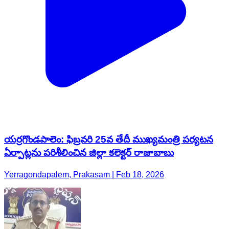
యర్రగొండపాలెం: ఫిబ్రవరి 25వ తేదీ ముఖ్యమంత్రి పర్యటన
ఏర్పాట్లను పరిశీలించిన జిల్లా కలెక్టర్ రాజాబాబు
Yerragondapalem, Prakasam | Feb 18, 2026