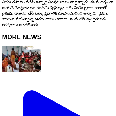
ఎర్రగొండపాలెం టిడిపి ఇన్చార్జి ఎరిషన్ బాబు పాల్గొన్నారు. ఈ సందర్భంగా
ఆయన మాట్లాడుతూ కూటమి ప్రభుత్వం ఐదు సంవత్సరాల కాలంలో
రైతును రాజును చేసే పక్కా ప్రణాళిక రూపొందించింది అన్నారు. రైతుల
కూటమి ప్రభుత్వాన్ని ఆదరించాలని కోరారు. ఇంటింటికి వెళ్లి రైతులకు
కరపత్రాలు అందజేశారు.
MORE NEWS