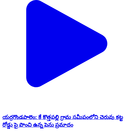
యర్రగొండపాలెం: కే కొత్తపల్లి గ్రామ సమీపంలోని చెరువు కట్ట
రోడ్డు పై పొంచి ఉన్న పెను ప్రమాదం
Yerragondapalem, Prakasam | Feb 18, 2026