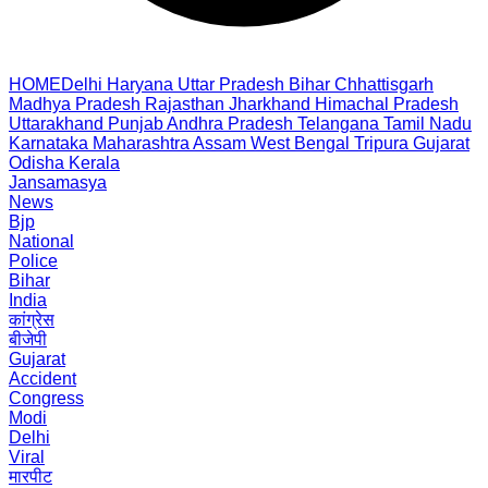
HOME
Delhi
Haryana
Uttar Pradesh
Bihar
Chhattisgarh
Madhya Pradesh
Rajasthan
Jharkhand
Himachal Pradesh
Uttarakhand
Punjab
Andhra Pradesh
Telangana
Tamil Nadu
Karnataka
Maharashtra
Assam
West Bengal
Tripura
Gujarat
Odisha
Kerala
Jansamasya
News
Bjp
National
Police
Bihar
India
कांग्रेस
बीजेपी
Gujarat
Accident
Congress
Modi
Delhi
Viral
मारपीट