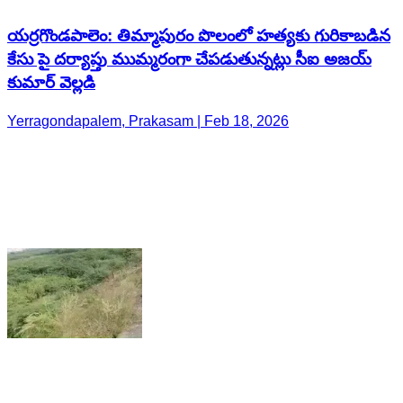
యర్రగొండపాలెం: తిమ్మాపురం పొలంలో హత్యకు గురికాబడిన
కేసు పై దర్యాప్తు ముమ్మరంగా చేపడుతున్నట్లు సీఐ అజయ్
కుమార్ వెల్లడి
Yerragondapalem, Prakasam | Feb 18, 2026