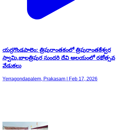
యర్రగొండపాలెం: త్రిపురాంతకంలో త్రిపురాంతకేశ్వర
స్వామి,బాలత్రిపుర సుందరి దేవి ఆలయంలో రథోత్సవ
వేడుకలు
Yerragondapalem, Prakasam | Feb 17, 2026