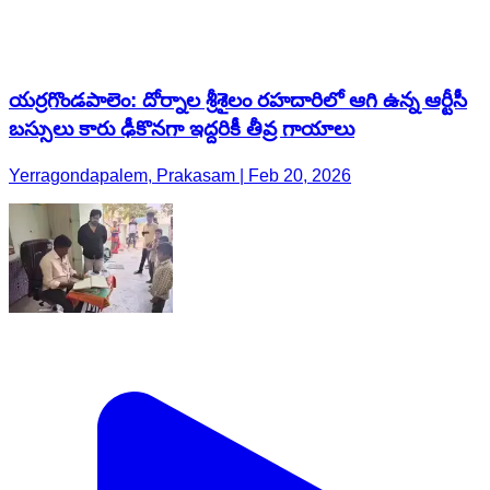
యర్రగొండపాలెం: దోర్నాల శ్రీశైలం రహదారిలో ఆగి ఉన్న ఆర్టీసీ
బస్సులు కారు ఢీకొనగా ఇద్దరికీ తీవ్ర గాయాలు
Yerragondapalem, Prakasam | Feb 20, 2026