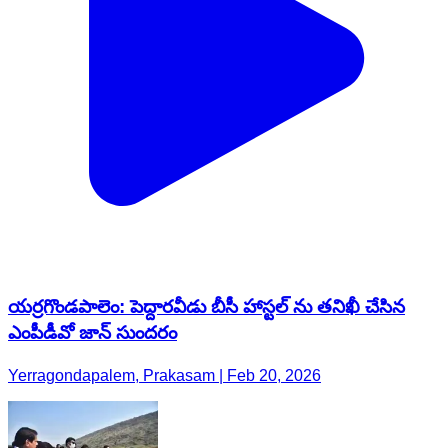
యర్రగొండపాలెం: పెద్దారవీడు బీసీ హాస్టల్ ను తనిఖీ చేసిన
ఎంపీడీవో జాన్ సుందరం
Yerragondapalem, Prakasam | Feb 20, 2026