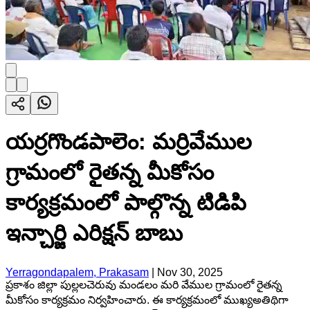
యర్రగొండపాలెం: మర్రివేముల
గ్రామంలో రైతన్న మీకోసం
కార్యక్రమంలో పాల్గొన్న టిడిపి
ఇన్చార్జి ఎరిక్షన్ బాబు
Yerragondapalem, Prakasam
|
Nov 30, 2025
ప్రకాశం జిల్లా పుల్లలచెరువు మండలం మరి వేముల గ్రామంలో రైతన్న
మీకోసం కార్యక్రమం నిర్వహించారు. ఈ కార్యక్రమంలో ముఖ్యఅతిథిగా