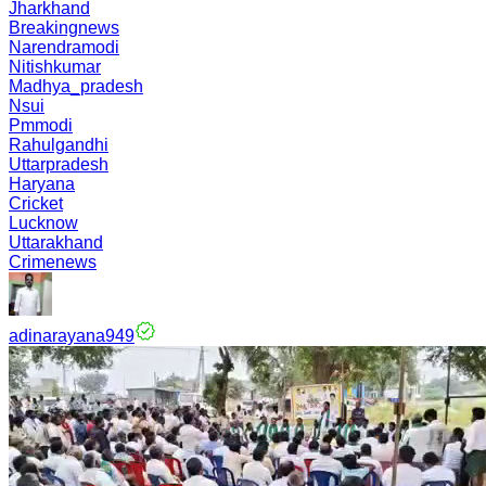
Jharkhand
Breakingnews
Narendramodi
Nitishkumar
Madhya_pradesh
Nsui
Pmmodi
Rahulgandhi
Uttarpradesh
Haryana
Cricket
Lucknow
Uttarakhand
Crimenews
adinarayana949