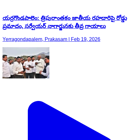
యర్రగొండపాలెం: త్రిపురాంతకం జాతీయ రహదారిపై రోడ్డు
ప్రమాదం, సర్వేయర్ నాగార్జునకు తీవ్ర గాయాలు
Yerragondapalem, Prakasam | Feb 19, 2026