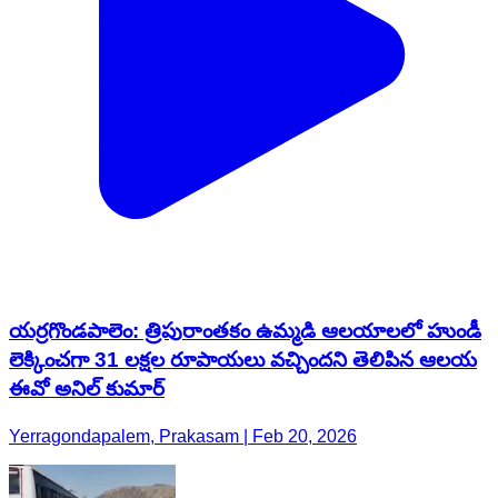
యర్రగొండపాలెం: త్రిపురాంతకం ఉమ్మడి ఆలయాలలో హుండీ
లెక్కించగా 31 లక్షల రూపాయలు వచ్చిందని తెలిపిన ఆలయ
ఈవో అనిల్ కుమార్
Yerragondapalem, Prakasam | Feb 20, 2026