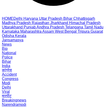
HOME
Delhi
Haryana
Uttar Pradesh
Bihar
Chhattisgarh
Madhya Pradesh
Rajasthan
Jharkhand
Himachal Pradesh
Uttarakhand
Punjab
Andhra Pradesh
Telangana
Tamil Nadu
Karnataka
Maharashtra
Assam
West Bengal
Tripura
Gujarat
Odisha
Kerala
Jansamasya
News
Bjp
National
Police
Bihar
India
कांग्रेस
Accident
Congress
Modi
Delhi
Viral
मारपीट
Breakingnews
Narendramodi