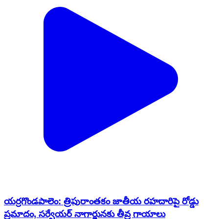
యర్రగొండపాలెం: త్రిపురాంతకం జాతీయ రహదారిపై రోడ్డు
ప్రమాదం, సర్వేయర్ నాగార్జునకు తీవ్ర గాయాలు