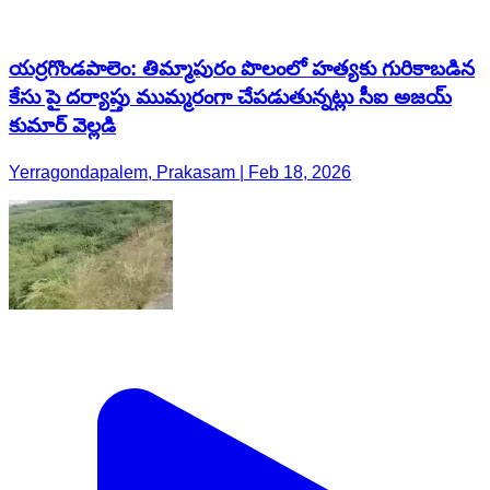
Yerragondapalem, Prakasam | Feb 18, 2026