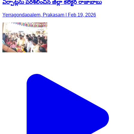
ఏర్పాట్లను పరిశీలించిన జిల్లా కలెక్టర్ రాజాబాబు
Yerragondapalem, Prakasam | Feb 19, 2026