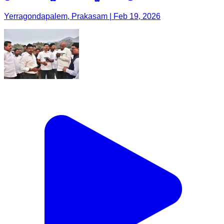
Yerragondapalem, Prakasam | Feb 19, 2026