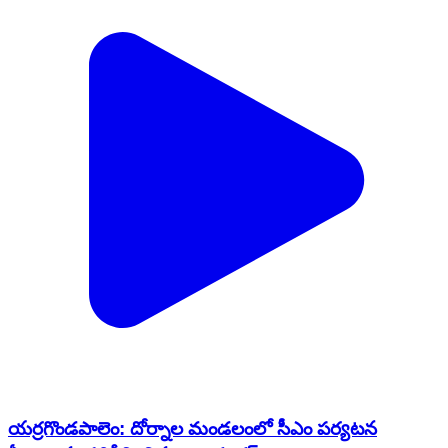
యర్రగొండపాలెం: దోర్నాల మండలంలో సీఎం పర్యటన