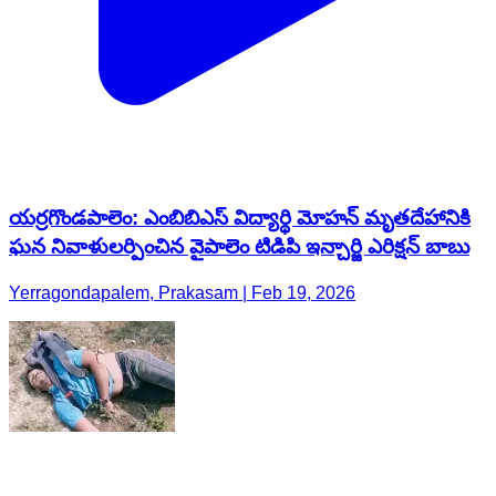
యర్రగొండపాలెం: ఎంబిబిఎస్ విద్యార్థి మోహన్ మృతదేహానికి
ఘన నివాళులర్పించిన వైపాలెం టిడిపి ఇన్చార్జి ఎరిక్షన్ బాబు
Yerragondapalem, Prakasam | Feb 19, 2026