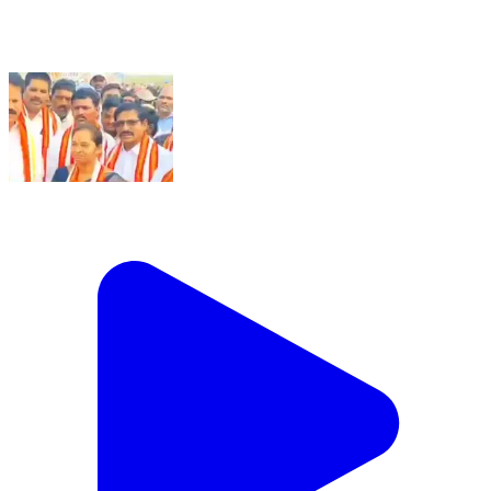
యర్రగొండపాలెం: త్రిపురాంతకంలో త్రిపురాంతకేశ్వర
స్వామి,బాలత్రిపుర సుందరి దేవి ఆలయంలో రథోత్సవ