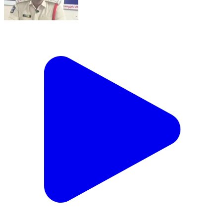
యర్రగొండపాలెం: తిమ్మాపురం పొలంలో హత్యకు గురికాబడిన
కేసు పై దర్యాప్తు ముమ్మరంగా చేపడుతున్నట్లు సీఐ అజయ్
కుమార్ వెల్లడి