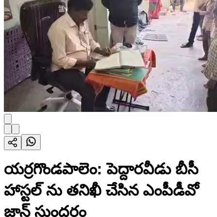
యర్రగొండపాలెం: పెద్దారవీడు బీసీ
హాస్టల్ ను తనిఖీ చేసిన ఎంపీడీవో
జాన్ సుందరం