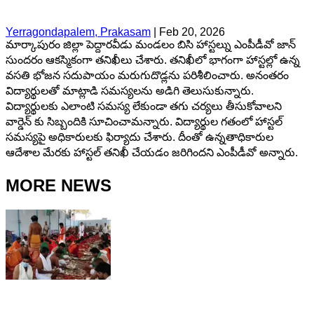
Yerragondapalem, Prakasam
|
Feb 20, 2026
మార్కాపురం జిల్లా పెద్దారవీడు మండలం బిసి హాస్టల్ను ఎంపీడీవో జాన్
సుందరం ఆకస్మికంగా తనిఖీలు చేశారు. తనిఖీలో భాగంగా హాస్టల్లో ఉన్న
వసతి భోజన సదుపాయం మరుగుదొడ్లను పరిశీలించారు. అనంతరం
విద్యార్థులతో మాట్లాడి సమస్యలను అడిగి తెలుసుకున్నారు.
విద్యార్థులకు ఎలాంటి సమస్య లేకుండా తగు చర్యలు తీసుకోవాలని
వార్డెన్ కు సిబ్బందికి సూచించామన్నారు. విద్యార్థుల గతంలో హాస్టల్
సమస్యపై అధికారులకు ఫిర్యాదు చేశారు. దీంతో ఉన్నతాధికారుల
ఆదేశాల మేరకు హాస్టల్ తనిఖీ చేయడం జరిగిందని ఎంపీడీవో అన్నారు.
MORE NEWS