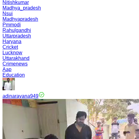
Nitishkumar
Madhya_pradesh
Nsui
Madhyapradesh
Pmmodi
Rahulgandhi
Uttarpradesh
Haryana
Cricket
Lucknow
Uttarakhand
Crimenews
Aap
Education
adinarayana949