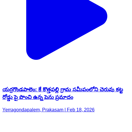
యర్రగొండపాలెం: కే కొత్తపల్లి గ్రామ సమీపంలోని చెరువు కట్ట
రోడ్డు పై పొంచి ఉన్న పెను ప్రమాదం
Yerragondapalem, Prakasam | Feb 18, 2026