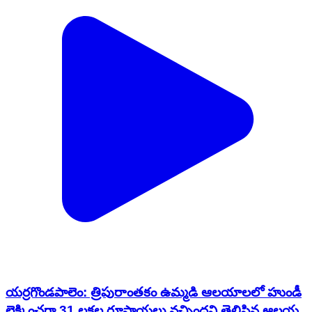
యర్రగొండపాలెం: త్రిపురాంతకం ఉమ్మడి ఆలయాలలో హుండీ
లెక్కించగా 31 లక్షల రూపాయలు వచ్చిందని తెలిపిన ఆలయ