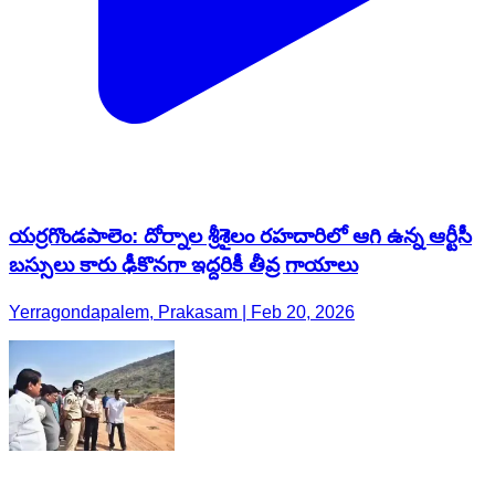
యర్రగొండపాలెం: దోర్నాల శ్రీశైలం రహదారిలో ఆగి ఉన్న ఆర్టీసీ
బస్సులు కారు ఢీకొనగా ఇద్దరికీ తీవ్ర గాయాలు
Yerragondapalem, Prakasam | Feb 20, 2026