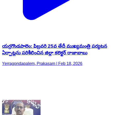
యర్రగొండపాలెం: ఫిబ్రవరి 25వ తేదీ ముఖ్యమంత్రి పర్యటన
ఏర్పాట్లను పరిశీలించిన జిల్లా కలెక్టర్ రాజాబాబు
Yerragondapalem, Prakasam | Feb 18, 2026