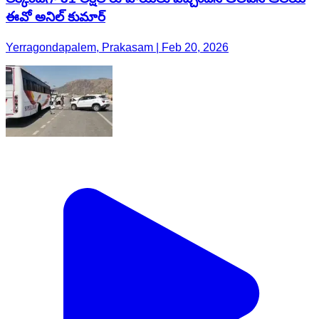
ఈవో అనిల్ కుమార్
Yerragondapalem, Prakasam | Feb 20, 2026