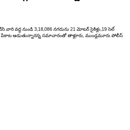
సి వారి వద్ద నుండి 3,18,086 నగదును 21 మోటర్ సైకిళ్లు,19 సెల్
ాలలో పేకాట ఆడుతున్నారన్న సమాచారంతో తాళ్లూరు, ముండ్లమూరు పోలీస్