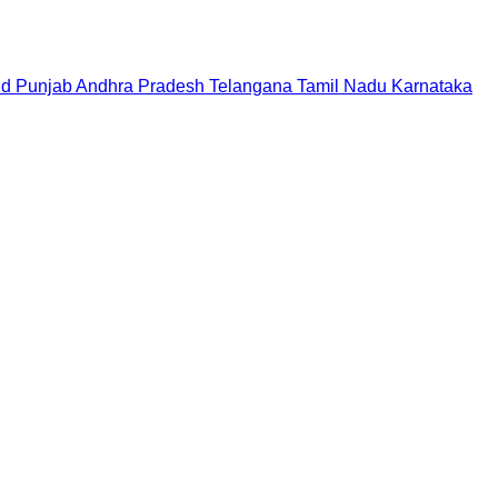
nd
Punjab
Andhra Pradesh
Telangana
Tamil Nadu
Karnataka