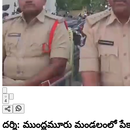
4
దర్శి: ముంద్లమూరు మండలంలో పేకాట