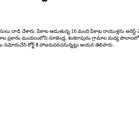
సులు దాడి చేశారు. పేకాట ఆడుతున్న 16 మంది పేకాట రాయుళ్లను అరెస్ట్ చే
పిన వివరాల ప్రకారం మండలంలోని నూజెండ్ల, శంకరాపురం గ్రామాల మధ్య పొల
ేసు నమోదుచేసి కోర్ట్ కి హాజరుపరచనున్నట్లు అయన తెలిపారు.