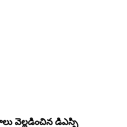
 వెల్లడించిన డిఎస్పి