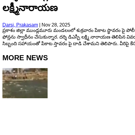
లక్ష్మీనారాయణ
Darsi, Prakasam
|
Nov 28, 2025
ప్రకాశం జిల్లా ముండ్లమూరు మండలంలో శుక్రవారం పేకాట స్థావరం పై పోలీ
ఫోన్లను స్వాధీనం చేసుకున్నార. దర్శి డిఎస్పీ లక్ష్మి నారాయణ తెలి
సిబ్బంది సహాయంతో పేకాట స్తావరం పై దాడి చేశామని తెలిపారు. వీరిపై క
MORE NEWS