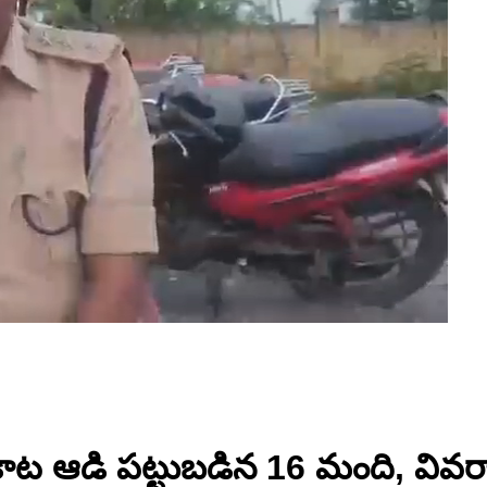
 ఆడి పట్టుబడిన 16 మంది, వివరాలు