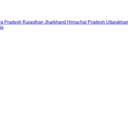
a Pradesh
Rajasthan
Jharkhand
Himachal Pradesh
Uttarakha
la