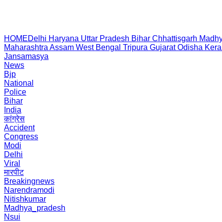
HOME
Delhi
Haryana
Uttar Pradesh
Bihar
Chhattisgarh
Madhy
Maharashtra
Assam
West Bengal
Tripura
Gujarat
Odisha
Kera
Jansamasya
News
Bjp
National
Police
Bihar
India
कांग्रेस
Accident
Congress
Modi
Delhi
Viral
मारपीट
Breakingnews
Narendramodi
Nitishkumar
Madhya_pradesh
Nsui