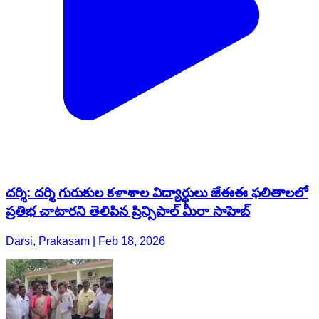
దర్శి: దర్శి గురుకుల కళాశాల విద్యార్థులు జేఈఈ ఫలితాలలో
ప్రతిభ చాటారని తెలిపిన ప్రిన్సిపాల్ మీరా సాహెబ్
Darsi, Prakasam | Feb 18, 2026