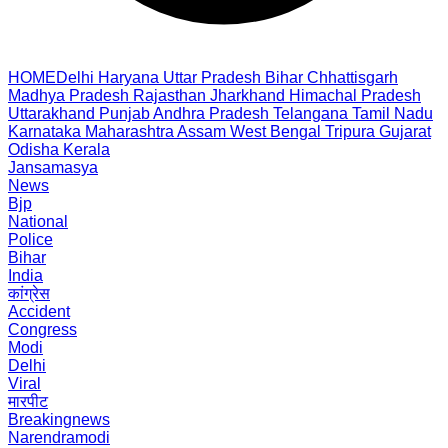
HOME
Delhi
Haryana
Uttar Pradesh
Bihar
Chhattisgarh
Madhya Pradesh
Rajasthan
Jharkhand
Himachal Pradesh
Uttarakhand
Punjab
Andhra Pradesh
Telangana
Tamil Nadu
Karnataka
Maharashtra
Assam
West Bengal
Tripura
Gujarat
Odisha
Kerala
Jansamasya
News
Bjp
National
Police
Bihar
India
कांग्रेस
Accident
Congress
Modi
Delhi
Viral
मारपीट
Breakingnews
Narendramodi