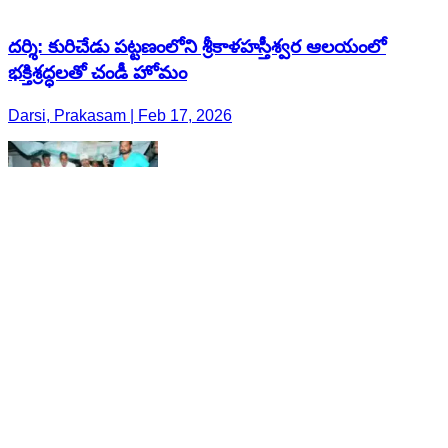
దర్శి: కురిచేడు పట్టణంలోని శ్రీకాళహస్తీశ్వర ఆలయంలో
భక్తిశ్రద్ధలతో చండీ హోమం
Darsi, Prakasam | Feb 17, 2026