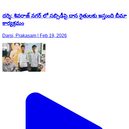
దర్శి: శివరాజ్ నగర్ లో సబ్సిడీపై దాన రైతులకు ఇస్తుంది బీమా
కార్యక్రమం
Darsi, Prakasam | Feb 19, 2026