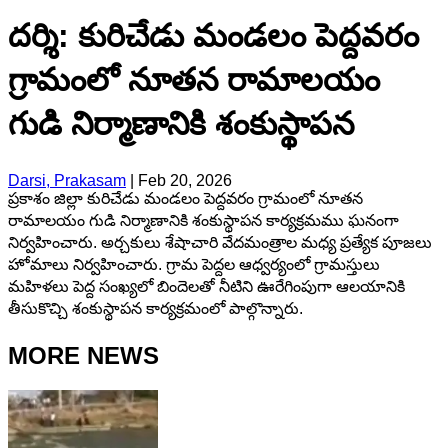
దర్శి: కురిచేడు మండలం పెద్దవరం
గ్రామంలో నూతన రామాలయం
గుడి నిర్మాణానికి శంకుస్థాపన
Darsi, Prakasam
|
Feb 20, 2026
ప్రకాశం జిల్లా కురిచేడు మండలం పెద్దవరం గ్రామంలో నూతన
రామాలయం గుడి నిర్మాణానికి శంకుస్థాపన కార్యక్రమము ఘనంగా
నిర్వహించారు. అర్చకులు శేషాచారి వేదమంత్రాల మధ్య ప్రత్యేక పూజలు
హోమాలు నిర్వహించారు. గ్రామ పెద్దల ఆధ్వర్యంలో గ్రామస్తులు
మహిళలు పెద్ద సంఖ్యలో బిందెలతో నీటిని ఊరేగింపుగా ఆలయానికి
తీసుకొచ్చి శంకుస్థాపన కార్యక్రమంలో పాల్గొన్నారు.
MORE NEWS