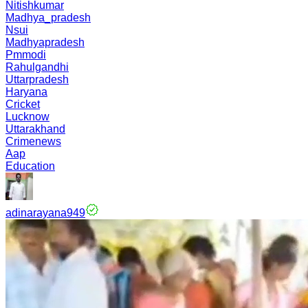
Nitishkumar
Madhya_pradesh
Nsui
Madhyapradesh
Pmmodi
Rahulgandhi
Uttarpradesh
Haryana
Cricket
Lucknow
Uttarakhand
Crimenews
Aap
Education
adinarayana949