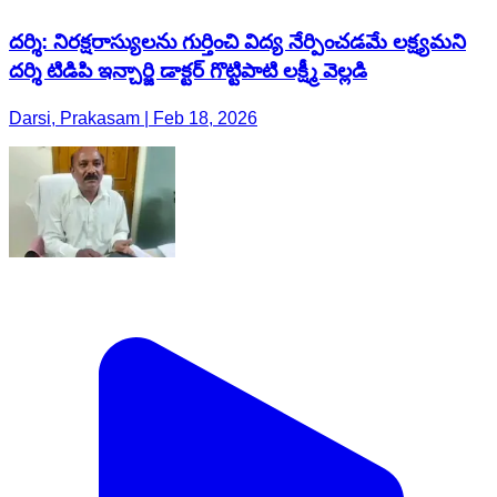
దర్శి: నిరక్షరాస్యులను గుర్తించి విద్య నేర్పించడమే లక్ష్యమని
దర్శి టిడిపి ఇన్చార్జి డాక్టర్ గొట్టిపాటి లక్ష్మీ వెల్లడి
Darsi, Prakasam | Feb 18, 2026