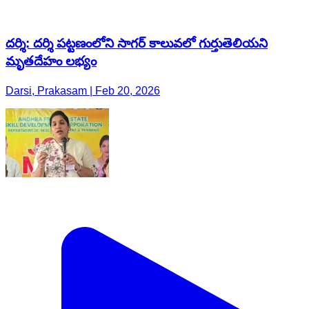
దర్శి: దర్శి పట్టణంలోని సాగర్ కాలువలో గుర్తుతెలియని
మృతదేహం లభ్యం
Darsi, Prakasam | Feb 20, 2026