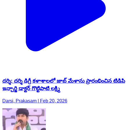
దర్శి: దర్శి డిగ్రీ కళాశాలలో జాబ్ మేళాను ప్రారంభించిన టిడిపి
ఇన్చార్జి డాక్టర్ గొట్టిపాటి లక్ష్మి
Darsi, Prakasam | Feb 20, 2026