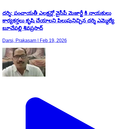
దర్శి: పంచాయతీ ఎలక్షన్లో వైసీపీ మెజార్టీ కి నాయకులు
కార్యకర్తలు కృషి చేయాలని పిలుపునిచ్చిన దర్శి ఎమ్మెల్యే
బూచేపల్లి శివప్రసాద్
Darsi, Prakasam | Feb 19, 2026