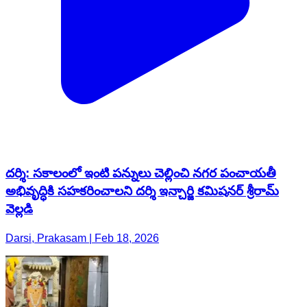
దర్శి: సకాలంలో ఇంటి పన్నులు చెల్లించి నగర పంచాయతీ
అభివృద్ధికి సహకరించాలని దర్శి ఇన్చార్జి కమిషనర్ శ్రీరామ్
వెల్లడి
Darsi, Prakasam | Feb 18, 2026