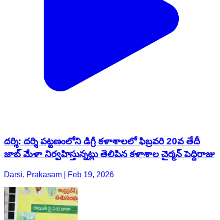
దర్శి: దర్శి పట్టణంలోని డిగ్రీ కళాశాలలో ఫిబ్రవరి 20వ తేదీ
జాబ్ మేళా నిర్వహిస్తున్నట్లు తెలిపిన కళాశాల చైర్మన్ పెద్దిరాజు
Darsi, Prakasam | Feb 19, 2026