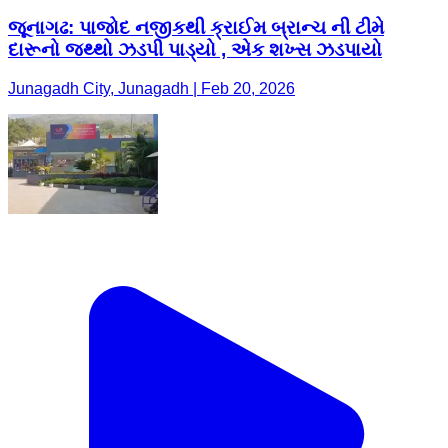
જૂનાગઢ: પાજોદ નજીકથી ક્રાઈમ બ્રાન્ચ ની ટીમે
દારૂનો જથ્થો ઝડપી પાડ્યો , એક શખ્સ ઝડપાયો
Junagadh City, Junagadh | Feb 20, 2026