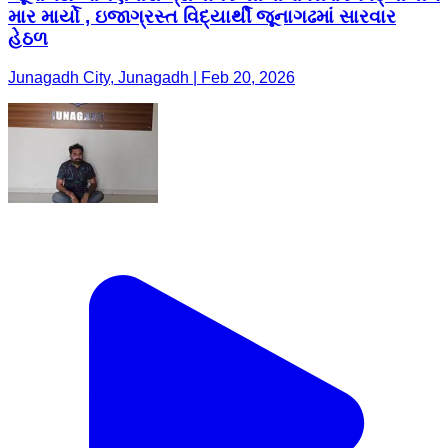
માર માર્યો , ઇજાગ્રસ્ત વિદ્યાર્થી જૂનાગઢમાં સારવાર
હેઠળ
Junagadh City, Junagadh | Feb 20, 2026