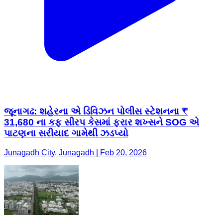
જૂનાગઢ: શહેરના એ ડિવિઝન પોલીસ સ્ટેશનના ₹
31,680 ના કફ સીરપ કેસમાં ફરાર શખ્સને SOG એ
પાટણના સરીયાદ ગામેથી ઝડપ્યો
Junagadh City, Junagadh | Feb 20, 2026