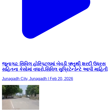
જૂનાગઢ: સિવિલ હોસ્પિટલમાં બેવડી ઋતુથી શરદી ઉધરસ
સહિતના કેસોમાં વધારો,સિવિલ સુપ્રિટેન્ડેન્ટે આપી માહિતી
Junagadh City, Junagadh | Feb 20, 2026