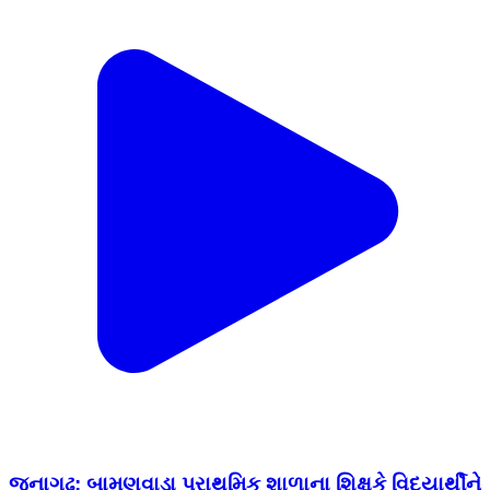
જૂનાગઢ: બામણવાડા પ્રાથમિક શાળાના શિક્ષકે વિદ્યાર્થીને