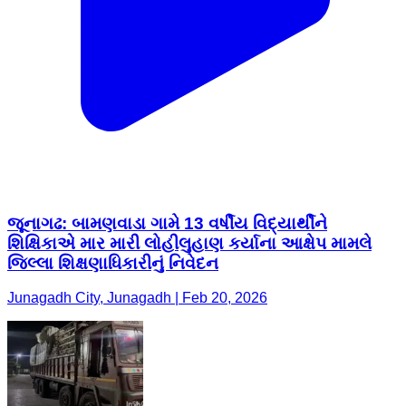
જૂનાગઢ: બામણવાડા ગામે 13 વર્ષીય વિદ્યાર્થીને
શિક્ષિકાએ માર મારી લોહીલુહાણ કર્યાના આક્ષેપ મામલે
જિલ્લા શિક્ષણાધિકારીનું નિવેદન
Junagadh City, Junagadh | Feb 20, 2026