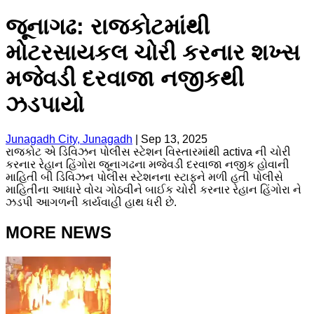
જૂનાગઢ: રાજકોટમાંથી
મોટરસાયકલ ચોરી કરનાર શખ્સ
મજેવડી દરવાજા નજીકથી
ઝડપાયો
Junagadh City, Junagadh
|
Sep 13, 2025
રાજકોટ એ ડિવિઝન પોલીસ સ્ટેશન વિસ્તારમાંથી activa ની ચોરી
કરનાર રેહાન હિંગોરા જૂનાગઢના મજેવડી દરવાજા નજીક હોવાની
માહિતી બી ડિવિઝન પોલીસ સ્ટેશનના સ્ટાફને મળી હતી પોલીસે
માહિતીના આધારે વોચ ગોઠવીને બાઈક ચોરી કરનાર રેહાન હિંગોરા ને
ઝડપી આગળની કાર્યવાહી હાથ ધરી છે.
MORE NEWS