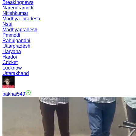
Breakingnews
Narendramodi
Nitishkumar
Madhya_pradesh
Nsui
Madhyapradesh
Pmmodi
Rahulgandhi
Uttarpradesh
Haryana
Hardoi
Cricket
Lucknow
Uttarakhand
bakhai549