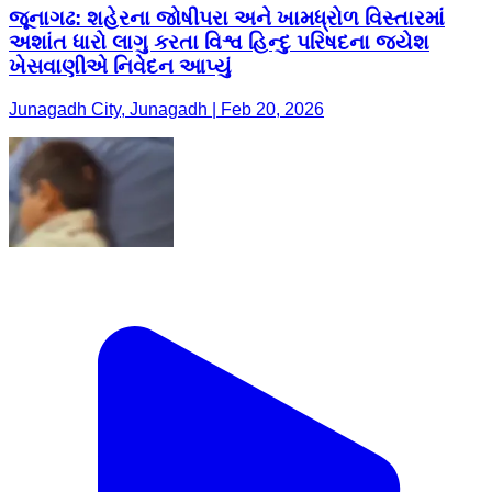
જૂનાગઢ: શહેરના જોષીપરા અને ખામધ્રોળ વિસ્તારમાં
અશાંત ધારો લાગુ કરતા વિશ્વ હિન્દુ પરિષદના જયેશ
ખેસવાણીએ નિવેદન આપ્યું
Junagadh City, Junagadh | Feb 20, 2026