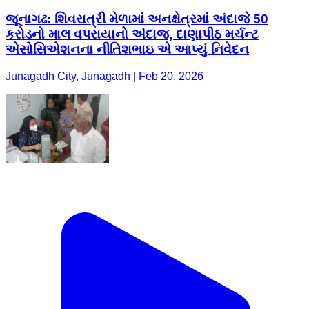
જૂનાગઢ: શિવરાત્રી મેળામાં અનક્ષેત્રમાં અંદાજે 50
કરોડનો માલ વપરાયાનો અંદાજ, દાણાપીઠ મર્ચન્ટ
એસોસિએશનના નીતિશભાઇ એ આપ્યું નિવેદન
Junagadh City, Junagadh | Feb 20, 2026