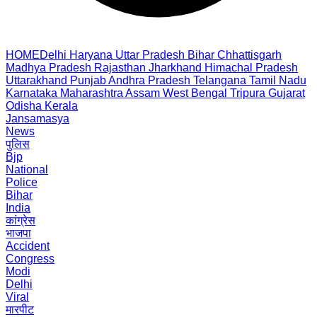
HOME
Delhi
Haryana
Uttar Pradesh
Bihar
Chhattisgarh
Madhya Pradesh
Rajasthan
Jharkhand
Himachal Pradesh
Uttarakhand
Punjab
Andhra Pradesh
Telangana
Tamil Nadu
Karnataka
Maharashtra
Assam
West Bengal
Tripura
Gujarat
Odisha
Kerala
Jansamasya
News
पुलिस
Bjp
National
Police
Bihar
India
कांग्रेस
भाजपा
Accident
Congress
Modi
Delhi
Viral
मारपीट