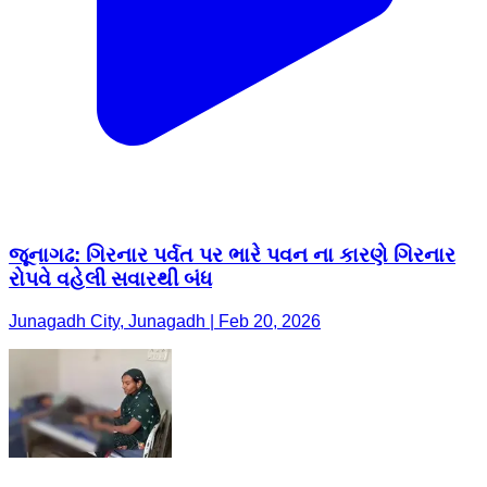
જૂનાગઢ: ગિરનાર પર્વત પર ભારે પવન ના કારણે ગિરનાર
રોપવે વહેલી સવારથી બંધ
Junagadh City, Junagadh | Feb 20, 2026