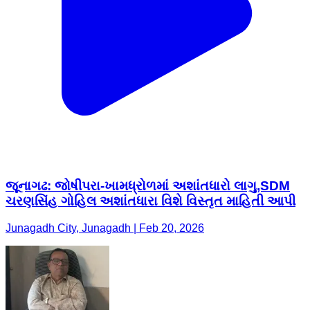
જૂનાગઢ: જોષીપરા-ખામધ્રોળમાં અશાંતધારો લાગુ,SDM
ચરણસિંહ ગોહિલ અશાંતધારા વિશે વિસ્તૃત માહિતી આપી
Junagadh City, Junagadh | Feb 20, 2026