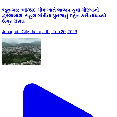
જૂનાગઢ: આઝાદ ચોક ખાતે ભાજપ યુવા મોરચાનો
હલ્લાબોલ, રાહુલ ગાંધીના પુતળાનું દહન કરી નોંધાવ્યો
ઉગ્ર વિરોધ
Junagadh City, Junagadh | Feb 20, 2026