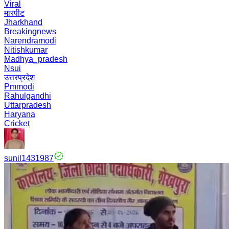
Viral
मारपीट
Jharkhand
Breakingnews
Narendramodi
Nitishkumar
Madhya_pradesh
Nsui
उत्तरप्रदेश
Pmmodi
Rahulgandhi
Uttarpradesh
Haryana
Cricket
sunil1431987