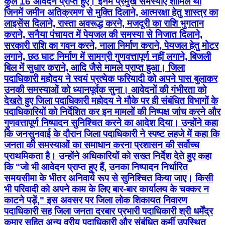
कुल 16 आवेदन प्राप्त हुए। इनमें प्रमुख समस्याएं शामिल थीं
जिनमें जमीन अतिक्रमण से मुक्ति दिलाने, आत्मरक्षा हेतु शास्त्र का
लाइसेंस दिलाने, रास्ता अवरूद्ध करने, मजदूरी का राशि भुगतान
कराने, सनैया पंचायत में पेयजल की समस्या से निजात दिलाने,
सरकारी राशि का गवन करने, नाला निर्माण कराने, पेयजल हेतु मोटर
लगाने, छठ घाट निर्माण में सामग्री गुणवत्तापूर्ण नहीं लगाने, बिजली
बिल में सुधार कराने, आदि जैसे मामले प्राप्त हुआ। जिला
पदाधिकारी महोदय ने स्वयं प्रत्येक फरियादी को अपने पास बुलाकर
उनकी समस्याओं को ध्यानपूर्वक सुना। आवेदनों की गंभीरता को
देखते हुए जिला पदाधिकारी महोदय ने मौके पर ही संबंधित विभागों के
पदाधिकारियों को निर्देशित कर इन मामलों की निष्पक्ष जांच करने और
गुणवत्तापूर्ण निष्पादन सुनिश्चित करने का आदेश दिया। उन्होंने कहा
कि जनसुनवाई के दौरान जिला पदाधिकारी ने स्पष्ट लहजे में कहा कि
जनता की समस्याओं का समाधान करना प्रशासन की सर्वोच्च
प्राथमिकता है। उन्होंने अधिकारियों को सख्त निर्देश देते हुए कहा
कि "जो भी आवेदन प्राप्त हुए हैं, उनका निष्पादन निर्धारित
समयसीमा के भीतर अनिवार्य रूप से सुनिश्चित किया जाए। किसी
भी परिवादी को अपने काम के लिए बार-बार कार्यालय के चक्कर न
काटने पड़ें," इस अवसर पर जिला लोक शिकायत निवारण
पदाधिकारी सह जिला जनता दरबार प्रभारी पदाधिकारी श्री धर्मेंद्र
कुमार सहित अन्य वरीय पदाधिकारी और संबंधित कर्मी उपस्थित