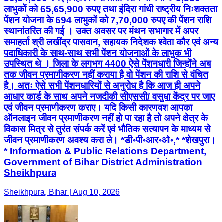
लाभुकों को 65,65,900 रुपए तथा इंदिरा गांधी राष्ट्रीय निःशक्तता
पेंशन योजना के 694 लाभुकों को 7,70,000 रुपए की पेंशन राशि
स्थानांतरित की गई । उक्त अवसर पर मंथन सभागार में अपर
समाहर्ता श्री लखींद्र पासवान, सहायक निदेशक श्वेता कौर एवं अन्य
पदाधिकारी के साथ-साथ सभी पेंशन योजनाओं के लाभुक भी
उपस्थित थे । जिला के लगभग 4400 ऐसे पेंशनधारी जिन्होंने अब
तक जीवन प्रमाणीकरण नहीं कराया है वो पेंशन की राशि से वंचित
है। अतः ऐसे सभी पेंशनधारियों से अनुरोध है कि आज ही अपने
आधार कार्ड के साथ अपने नजदीकी सीएससी/ वसुधा केंद्र पर जाए
एवं जीवन प्रमाणीकरण कराए। यदि किसी कारणवश आपका
ऑनलाइन जीवन प्रमाणीकरण नहीं हो पा रहा है तो अपने क्षेत्र के
विकास मित्र से तुरंत संपर्क करें एवं भौतिक सत्यापन के माध्यम से
जीवन प्रमाणीकरण अवश्य करा ले। *डी॰पी॰आर॰ओ॰,* *शेखपुरा।
* Information & Public Relations Department,
Government of Bihar District Administration
Sheikhpura
Sheikhpura, Bihar | Aug 10, 2026