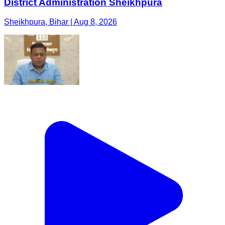
District Administration Sheikhpura
Sheikhpura, Bihar | Aug 8, 2026