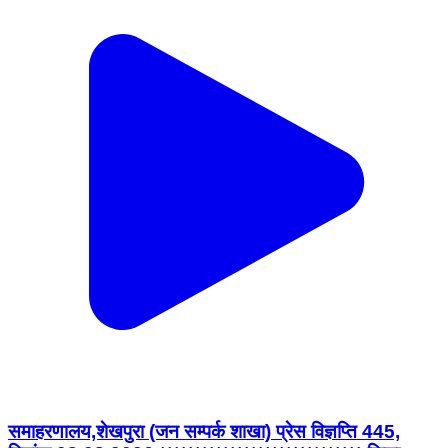
समाहरणालय,शेखपुरा (जन सम्पर्क शाखा) प्रेस विज्ञप्ति 445,