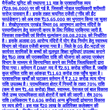
मैनेजमेंट यूनिट की स्थापना 11 माह के प्रशासनिक व्यय
(₹28,96,000) पर की गई है, जिसकी नोडल पदाधिकारी श्रीमती
सरोज पासवान हैं। इसके तहत चयनित एजेंसी ('नींव की ईंट
फाउंडेशन') को अब तक ₹15,65,000 का भुगतान किया जा चुका
है। शेखोपुरसराय प्रखंड स्थित 06 आयुष्मान आरोग्य मंदिरों के
प्रमाणीकरण हेतु सामग्री क्रय के लिए निविदा प्रक्रिया जारी है,
जिसका तकनीकी एवं वित्तीय मूल्यांकन 08.08.2026 को निर्धारित
है। इसके अलावा 05 आरोग्य मंदिरों में योग शेड निर्माण हेतु स्वास्थ्य
विभाग को नोडल एजेंसी बनाया गया है। जिले के 05 ईंट-भट्ठों पर
कार्यरत श्रमिकों के बच्चों को मूलभूत शिक्षा सुविधाएं उपलब्ध कराने
हेतु ₹60 लाख की प्राक्कलित राशि की योजना को आपदा प्रबंधन
विभाग के माध्यम से क्रियान्वित करने का निर्देश जिलाधिकारी द्वारा
दिया गया। वर्तमान में DMF मद में ₹2.51 करोड़ संचित हैं, जबकि
कुल संचित राशि का आंकड़ा ₹11.63 करोड़ तक पहुँच चुका है।
प्रशासनिक खर्चों को घटाकर वर्तमान में ₹ 2.12 करोड़ व्यय योग्य
राशि उपलब्ध है। प्राथमिकता क्षेत्र में नियमों के तहत 70% राशि
(कम से कम ₹1.48 करोड़) शिक्षा, स्वास्थ्य, पेयजल एवं बाल विकास
जैसे उच्च प्राथमिकता वाले क्षेत्रों में खर्च की जाएगी। शेष 30%
राशि (अधिकतम ₹ 0.636 करोड़) अन्य बुनियादी ढांचागत विकास
पर व्यय होगी। इस माह ₹20 लाख के अतिरिक्त कलेक्शन की