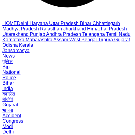
HOME
Delhi
Haryana
Uttar Pradesh
Bihar
Chhattisgarh
Madhya Pradesh
Rajasthan
Jharkhand
Himachal Pradesh
Uttarakhand
Punjab
Andhra Pradesh
Telangana
Tamil Nadu
Karnataka
Maharashtra
Assam
West Bengal
Tripura
Gujarat
Odisha
Kerala
Jansamasya
News
पुलिस
Bjp
National
Police
Bihar
India
कांग्रेस
बीजेपी
Gujarat
भाजपा
Accident
Congress
Modi
Delhi