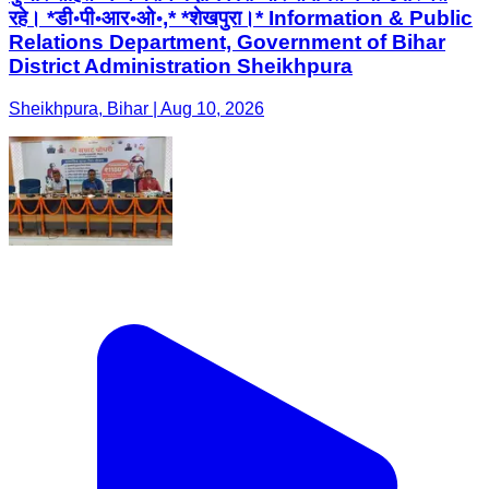
रहे। *डी॰पी॰आर॰ओ॰,* *शेखपुरा।* Information & Public
Relations Department, Government of Bihar
District Administration Sheikhpura
Sheikhpura, Bihar | Aug 10, 2026