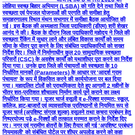
लोहिया स्वच्छ बिहार अभियान (LSBA) को गति देने तथा जिले में
स्वच्छता एवं पेयजल योजनाओं की प्रगति की समीक्षा हेतु
समाहरणालय स्थित मंथन सभागार में समीक्षा बैठक आयोजित की
गई। इस बैठक की अध्यक्षता जिला पदाधिकारी (डीएम) श्री शेखर
आनंद ने की। बैठक के दौरान जिला पदाधिकारी महोदय ने जिले की
स्वच्छता रैंकिंग में सुधार लाने और लंबित विकास कार्यों को समय
सीमा के भीतर पूरा करने के लिए संबंधित पदाधिकारियों को सख्त
निर्देश दिए। जिले में निर्माणाधीन कुल 20 सामुदायिक स्वच्छता
परिसरों (CSC) के अवशेष कार्यों को यथाशीघ्र पूरा करने का निर्देश
दिया गया। उनके द्वारा जिले की पंचायतों को स्वच्छता के 10
निर्धारित मानकों (Parameters) के आधार पर 'आदर्श ग्राम
पंचायत' के रूप में विकसित करने की कार्ययोजना पर बल दिया
गया। महादलित टोलों को प्राथमिकता देते हुए आगामी 2 महीनों के
भीतर शत-प्रतिशत शौचालय निर्माण कार्य पूर्ण कराने का लक्ष्य
निर्धारित किया गया। यूजर चार्ज वसूली व e-रिक्शा मरम्मत: स्कूल,
कॉलेज, हाट-बाजारों एवं व्यावसायिक प्रतिष्ठानों से नियमित रूप से
यूजर चार्ज (अपशिष्ट संग्रह शुल्क) वसूलने तथा कचरा प्रबंधन हेतु
निष्प्रयोज्य पड़े e-रिक्शों की तत्काल मरम्मत कराने के निर्देश दिए
गए। नगर एवं ग्रामीण क्षेत्रों के लिए तैयार की गई 'अपशिष्ट प्रबंधन
नियमावली' को संबंधित पोर्टल पर शीघ्र अपलोड करने को कहा