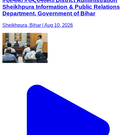
#देशभक्ति #राष्ट्रीयएकता District Administration
Sheikhpura Information & Public Relations
Department, Government of Bihar
Sheikhpura, Bihar | Aug 10, 2026