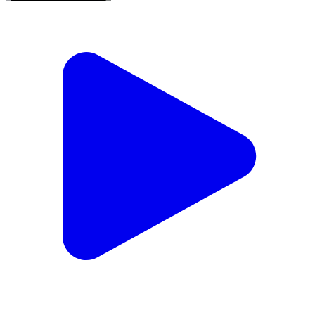
वाड्रफनगर: घोटाले की शिकायत से लेकर शिक्षक की मनमानी तक,
छह महीने से सवालों के घेरे में है व्यवस्था
Wadrafnagar, Balrampur | Aug 7, 2026