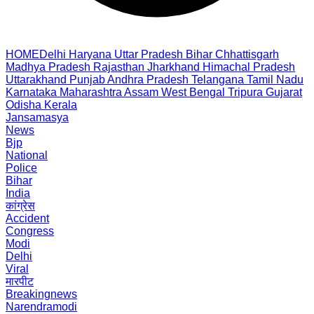
HOME
Delhi
Haryana
Uttar Pradesh
Bihar
Chhattisgarh
Madhya Pradesh
Rajasthan
Jharkhand
Himachal Pradesh
Uttarakhand
Punjab
Andhra Pradesh
Telangana
Tamil Nadu
Karnataka
Maharashtra
Assam
West Bengal
Tripura
Gujarat
Odisha
Kerala
Jansamasya
News
Bjp
National
Police
Bihar
India
कांग्रेस
Accident
Congress
Modi
Delhi
Viral
मारपीट
Breakingnews
Narendramodi