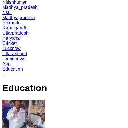
Nitishkumar
Madhya_pradesh
Nsui
Madhyapradesh
Pmmodi
Rahulgandhi
Uttarpradesh
Haryana
Cricket
Lucknow
Uttarakhand
Crimenews
Aap
Education
←
Education