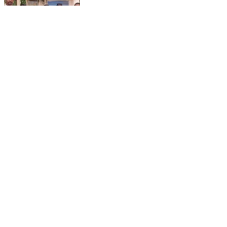
डिंडौरी: मिघरौडी की एकीकृत माध्यमिक शाला के शाला प्रभारी पर
वित्तीय अनियमितता का आरोप, पालकों ने कलेक्टर से जांच की गुहार
लगाई
Dindori, Dindori | Aug 7, 2026