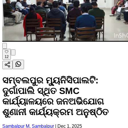
12
ସମ୍ବଲପୁର ମ୍ୟୁନିସିପାଲଟି:
ଦୁର୍ଗାପାଲି ସ୍ଥିତ SMC
କାର୍ଯ୍ୟାଳୟରେ ଜନଅଭିଯୋଗ
ଶୁଣାନୀ କାର୍ଯ୍ୟକ୍ରମ ଅନୁଷ୍ଠିତ
Sambalpur M, Sambalpur
|
Dec 1, 2025