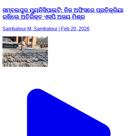
ସମ୍ବଲପୁର ମ୍ୟୁନିସିପାଲଟି: ନିଜ ଅଫିସରେ ପ୍ରତିକ୍ରିୟା
ରଖିଲେ ଅତିରିକ୍ତ ଏସପି ଅଜୟ ମିଶ୍ର
Sambalpur M, Sambalpur | Feb 20, 2026