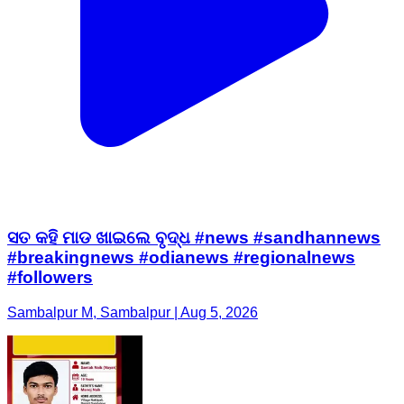
ସତ କହି ମାଡ ଖାଇଲେ ବୃଦ୍ଧ #news #sandhannews
#breakingnews #odianews #regionalnews
#followers
Sambalpur M, Sambalpur | Aug 5, 2026