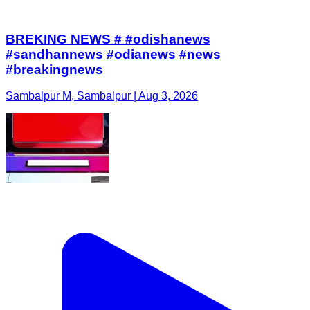
BREKING NEWS # #odishanews
#sandhannews #odianews #news
#breakingnews
Sambalpur M, Sambalpur | Aug 3, 2026