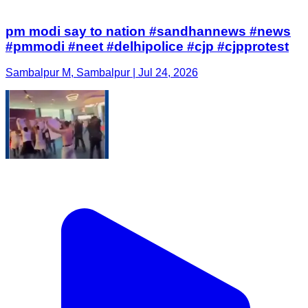
pm modi say to nation #sandhannews #news
#pmmodi #neet #delhipolice #cjp #cjpprotest
Sambalpur M, Sambalpur | Jul 24, 2026