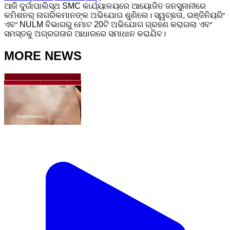
ଆଜି ଦୁର୍ଗାପାଲିସ୍ଥ SMC କାର୍ଯ୍ୟାଳୟରେ ଆୟୋଜିତ ଜନସୁନାନୀରେ
କମିଶନର୍ ନାଗରିକମାନଙ୍କ ଅଭିଯୋଗ ଶୁଣିଲେ। ସ୍ୱଚ୍ଛତା, ଇଞ୍ଜିନିୟରିଂ
ଏବଂ NULM ବିଭାଗରୁ ମୋଟ 20ଟି ଅଭିଯୋଗ ଗ୍ରହଣ କରାଗଲା ଏବଂ
ସମସ୍ତକୁ ଅଗ୍ରଗତାର ଆଧାରରେ ସମାଧାନ କରାଯିବ।
MORE NEWS