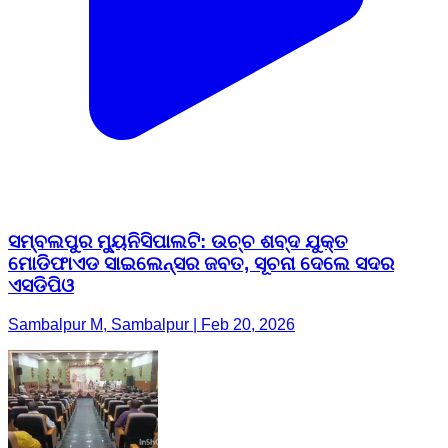
ସମ୍ବଲପୁର ମ୍ୟୁନିସିପାଲଟି: ଉଚ୍ଚ ଶବ୍ଦ ଯୁକ୍ତ
ମୋଡିଫାଏଡ ସାଇଲେନ୍ସର ଜବତ, ସୂଚନା ଦେଲେ ସଦର
ଏସଡିପିଓ
Sambalpur M, Sambalpur | Feb 20, 2026