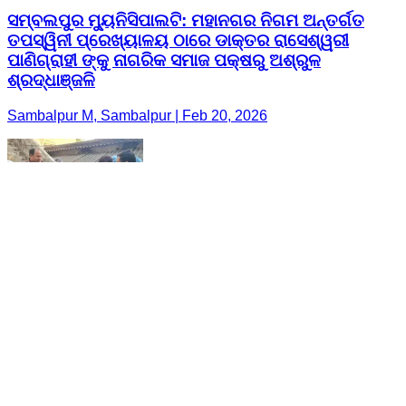
ସମ୍ବଲପୁର ମ୍ୟୁନିସିପାଲଟି: ମହାନଗର ନିଗମ ଅନ୍ତର୍ଗତ
ତପସ୍ୱିନୀ ପ୍ରେଖ୍ୟାଳୟ ଠାରେ ଡାକ୍ତର ରାସେଶ୍ୱରୀ
ପାଣିଗ୍ରାହୀ ଙ୍କୁ ନାଗରିକ ସମାଜ ପକ୍ଷରୁ ଅଶ୍ରୁଳ
ଶ୍ରଦ୍ଧାଞ୍ଜଳି
Sambalpur M, Sambalpur | Feb 20, 2026