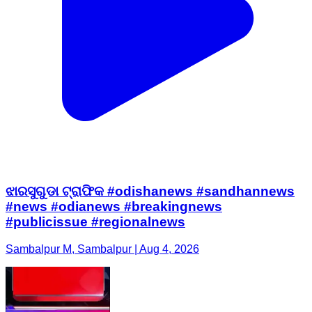
ଝାରସୁଗୁଡା ଟ୍ରାଫିକ #odishanews #sandhannews
#news #odianews #breakingnews
#publicissue #regionalnews
Sambalpur M, Sambalpur | Aug 4, 2026