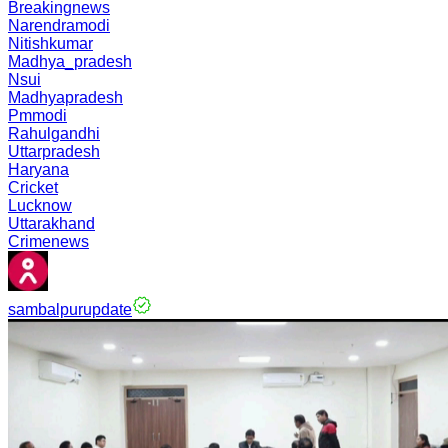
Breakingnews
Narendramodi
Nitishkumar
Madhya_pradesh
Nsui
Madhyapradesh
Pmmodi
Rahulgandhi
Uttarpradesh
Haryana
Cricket
Lucknow
Uttarakhand
Crimenews
sambalpurupdate