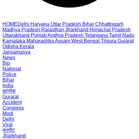
HOME
Delhi
Haryana
Uttar Pradesh
Bihar
Chhattisgarh
Madhya Pradesh
Rajasthan
Jharkhand
Himachal Pradesh
Uttarakhand
Punjab
Andhra Pradesh
Telangana
Tamil Nadu
Karnataka
Maharashtra
Assam
West Bengal
Tripura
Gujarat
Odisha
Kerala
Jansamasya
News
Bjp
National
Police
Bihar
India
कांग्रेस
Gujarat
Accident
Congress
Modi
Delhi
Viral
मारपीट
Jharkhand