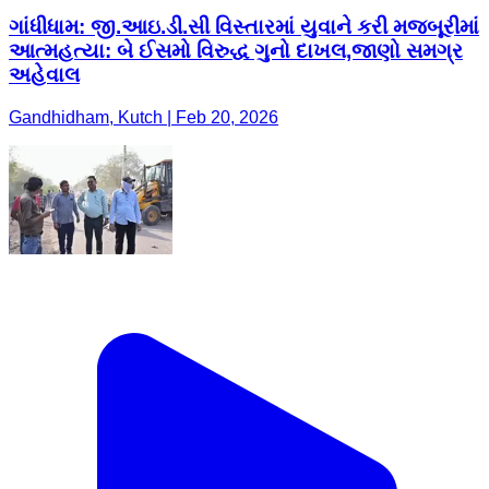
ગાંધીધામ: જી.આઇ.ડી.સી વિસ્તારમાં યુવાને કરી મજબૂરીમાં
આત્મહત્યા: બે ઈસમો વિરુદ્ધ ગુનો દાખલ,જાણો સમગ્ર
અહેવાલ
Gandhidham, Kutch | Feb 20, 2026