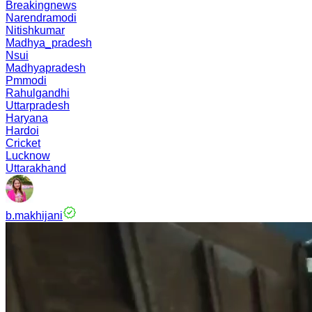
Breakingnews
Narendramodi
Nitishkumar
Madhya_pradesh
Nsui
Madhyapradesh
Pmmodi
Rahulgandhi
Uttarpradesh
Haryana
Hardoi
Cricket
Lucknow
Uttarakhand
b.makhijani