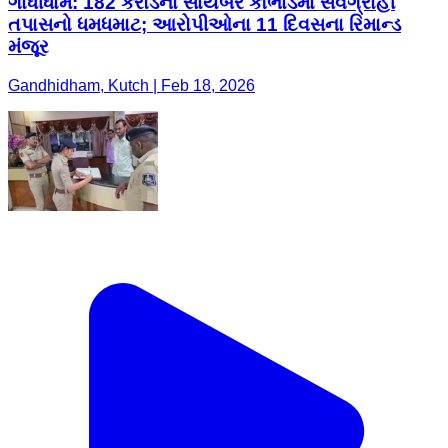
ગાંધીધામ: 182 કરોડનાં સાયબર કૌભાંડમાં સર્વગ્રાહી
તપાસનો ધમધમાટ; આરોપીઓના 11 દિવસના રિમાન્ડ
મંજૂર
Gandhidham, Kutch | Feb 18, 2026