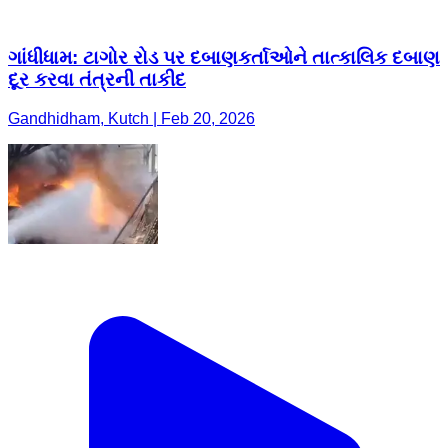
ગાંધીધામ: ટાગોર રોડ પર દબાણકર્તાઓને તાત્કાલિક દબાણ
દૂર કરવા તંત્રની તાકીદ
Gandhidham, Kutch | Feb 20, 2026