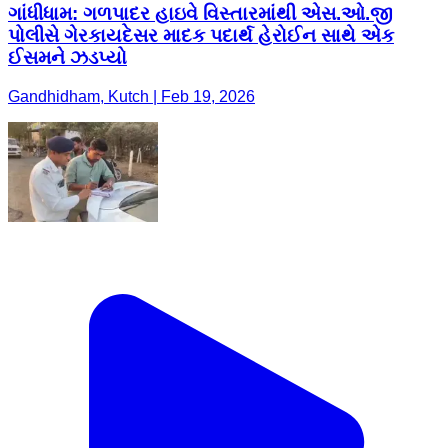
ગાંધીધામ: ગળપાદર હાઇવે વિસ્તારમાંથી એસ.ઓ.જી
પોલીસે ગેરકાયદેસર માદક પદાર્થ હેરોઈન સાથે એક
ઈસમને ઝડપ્યો
Gandhidham, Kutch | Feb 19, 2026