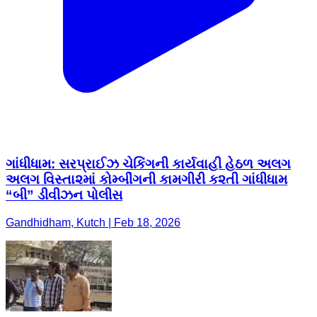
ગાંધીધામ: સરપ્રાઈઝ ચેકિંગની કાર્યવાહી હેઠળ અલગ
અલગ વિસ્તા૨માં કોમ્બીંગની કામગીરી ક૨તી ગાંધીધામ
“બી” ડીવીઝન પોલીસ
Gandhidham, Kutch | Feb 18, 2026