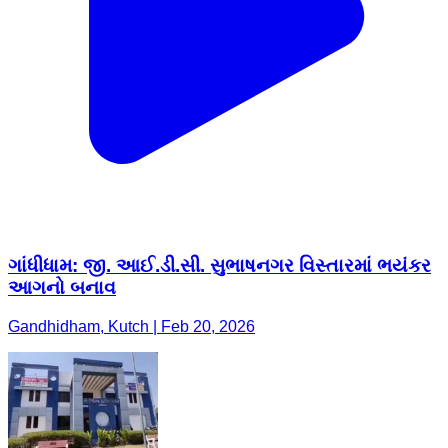
ગાંધીધામ: જી. આઈ.ડી.સી. સુભાષનગર વિસ્તારમાં ભયંકર
આગનો બનાવ
Gandhidham, Kutch | Feb 20, 2026