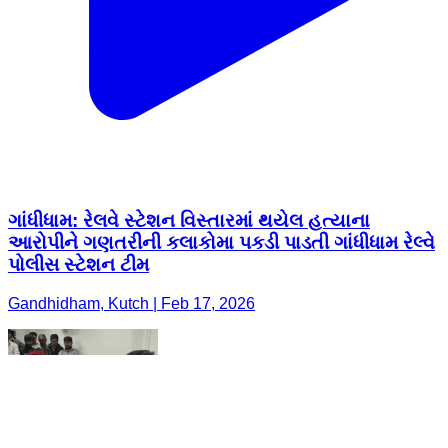
ગાંધીધામ: રેલવે સ્ટેશન વિસ્તારમાં થયેલ હત્યાના
આરોપીને ગણતરીની કલાકોમા પકડી પાડતી ગાંધીધામ રેલ્વે
પોલીસ સ્ટેશન ટીમ
Gandhidham, Kutch | Feb 17, 2026