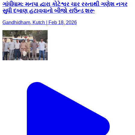
ગાંધીધામ: મનપા દ્વારા કોટેશ્વર ચાર રસ્તાથી ગણેશ નગર
સુધી દબાણ હટાવવાનો બીજો રાઉન્ડ શરૂ
Gandhidham, Kutch | Feb 18, 2026