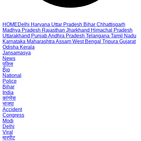
HOME
Delhi
Haryana
Uttar Pradesh
Bihar
Chhattisgarh
Madhya Pradesh
Rajasthan
Jharkhand
Himachal Pradesh
Uttarakhand
Punjab
Andhra Pradesh
Telangana
Tamil Nadu
Karnataka
Maharashtra
Assam
West Bengal
Tripura
Gujarat
Odisha
Kerala
Jansamasya
News
पुलिस
Bjp
National
Police
Bihar
India
कांग्रेस
भाजपा
Accident
Congress
Modi
Delhi
Viral
मारपीट