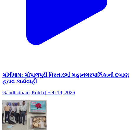
ગાંધીધામ: ગોપાલપુરી વિસ્તારમાં મહાનગરપાલિકાની દબાણ
હટાવ કાર્યવાહી
Gandhidham, Kutch | Feb 19, 2026