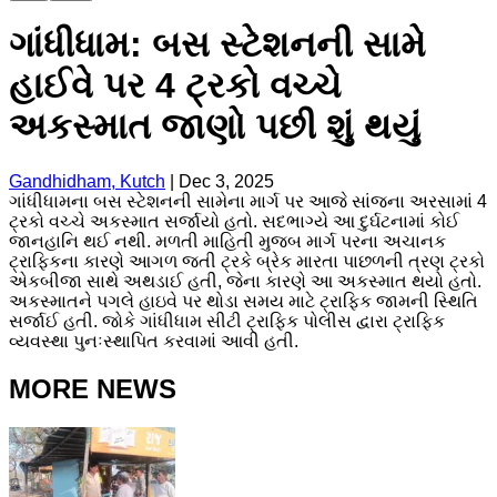
ગાંધીધામ: બસ સ્ટેશનની સામે
હાઈવે પર 4 ટ્રકો વચ્ચે
અકસ્માત જાણો પછી શું થયું
Gandhidham, Kutch
|
Dec 3, 2025
ગાંધીધામના બસ સ્ટેશનની સામેના માર્ગ પર આજે સાંજના અરસામાં 4
ટ્રકો વચ્ચે અકસ્માત સર્જાયો હતો. સદભાગ્યે આ દુર્ઘટનામાં કોઈ
જાનહાનિ થઈ નથી. મળતી માહિતી મુજબ માર્ગ પરના અચાનક
ટ્રાફિકના કારણે આગળ જતી ટ્રકે બ્રેક મારતા પાછળની ત્રણ ટ્રકો
એકબીજા સાથે અથડાઈ હતી, જેના કારણે આ અકસ્માત થયો હતો.
અકસ્માતને પગલે હાઇવે પર થોડા સમય માટે ટ્રાફિક જામની સ્થિતિ
સર્જાઈ હતી. જોકે ગાંધીધામ સીટી ટ્રાફિક પોલીસ દ્વારા ટ્રાફિક
વ્યવસ્થા પુનઃસ્થાપિત કરવામાં આવી હતી.
MORE NEWS