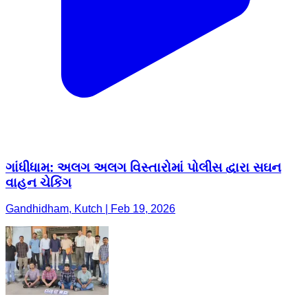
ગાંધીધામ: અલગ અલગ વિસ્તારોમાં પોલીસ દ્વારા સઘન
વાહન ચેકિંગ
Gandhidham, Kutch | Feb 19, 2026