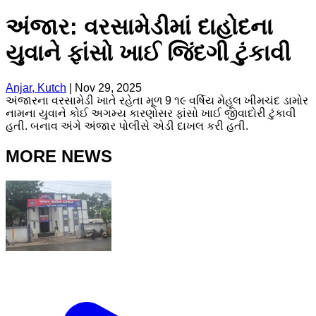
અંજાર: વરસામેડીમાં દાહોદના
યુવાને ફાંસો ખાઈ જિંદગી ટુંકાવી
Anjar, Kutch
|
Nov 29, 2025
અંજારના વરસામેડી ખાતે રહેતા મૂળ 9 ૧૯ વર્ષિય મેહૂલ ખીમચંદ ડામોર
નામના યુવાને કોઈ અગમ્ય કારણોસર ફાંસો ખાઈ જીવાદોરી ટુંકાવી
હતી. બનાવ અંગે અંજાર પોલીસે એડી દાખલ કરી હતી.
MORE NEWS