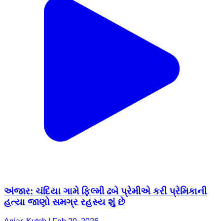
અંજાર: ચંદિયા ગામે ફિલ્મી ઢબે પ્રેમીએ કરી પ્રેમિકાની
હત્યા જાણો સમગ્ર રહસ્ય શું છે