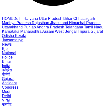
HOME
Delhi
Haryana
Uttar Pradesh
Bihar
Chhattisgarh
Madhya Pradesh
Rajasthan
Jharkhand
Himachal Pradesh
Uttarakhand
Punjab
Andhra Pradesh
Telangana
Tamil Nadu
Karnataka
Maharashtra
Assam
West Bengal
Tripura
Gujarat
Odisha
Kerala
Jansamasya
News
Bjp
National
Police
Bihar
India
कांग्रेस
बीजेपी
Gujarat
Accident
Congress
Modi
Delhi
Viral
मारपीट