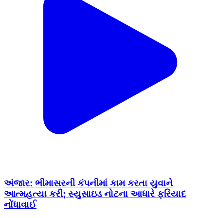
અંજાર: ભીમાસરની કંપનીમાં કામ કરતા યુવાને
આત્મહત્યા કરી; સ્યુસાઇડ નોટના આધારે ફરિયાદ
નોંધાવાઈ