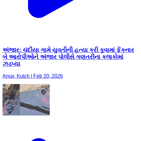
અંજાર: ચંદીયા ગામે યુવતીની હત્યા કરી કૂવામાં ફેંકનાર
બે આરોપીઓને અંજાર પોલીસે ગણતરીના કલાકોમાં
ઝડપ્યા
Anjar, Kutch | Feb 20, 2026