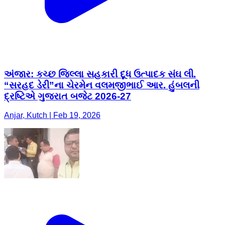
અંજાર: કચ્છ જિલ્લા સહકારી દૂધ ઉત્પાદક સંઘ લી.
“સરહદ ડેરી”ના ચેરમેન વલમજીભાઈ આર. હુંબલની
દ્રષ્ટિએ ગુજરાત બજેટ 2026-27
Anjar, Kutch | Feb 19, 2026