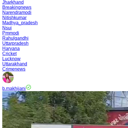
Jharkhand
Breakingnews
Narendramodi
Nitishkumar
Madhya_pradesh
Nsui
Pmmodi
Rahulgandhi
Uttarpradesh
Haryana
Cricket
Lucknow
Uttarakhand
Crimenews
b.makhijani