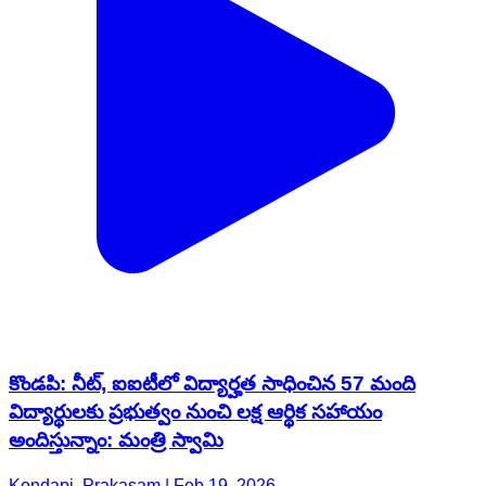
కొండపి: నీట్, ఐఐటీలో విద్యార్హత సాధించిన 57 మంది
విద్యార్థులకు ప్రభుత్వం నుంచి లక్ష ఆర్థిక సహాయం
అందిస్తున్నాం: మంత్రి స్వామి
Kondapi, Prakasam | Feb 19, 2026