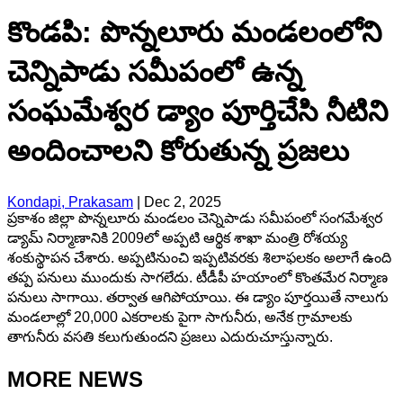
కొండపి: పొన్నలూరు మండలంలోని
చెన్నిపాడు సమీపంలో ఉన్న
సంఘమేశ్వర డ్యాం పూర్తిచేసి నీటిని
అందించాలని కోరుతున్న ప్రజలు
Kondapi, Prakasam
|
Dec 2, 2025
ప్రకాశం జిల్లా పొన్నలూరు మండలం చెన్నిపాడు సమీపంలో సంగమేశ్వర
డ్యామ్ నిర్మాణానికి 2009లో అప్పటి ఆర్థిక శాఖా మంత్రి రోశయ్య
శంకుస్థాపన చేశారు. అప్పటినుంచి ఇప్పటివరకు శిలాఫలకం అలాగే ఉంది
తప్ప పనులు ముందుకు సాగలేదు. టీడీపీ హయాంలో కొంతమేర నిర్మాణ
పనులు సాగాయి. తర్వాత ఆగిపోయాయి. ఈ డ్యాం పూర్తయితే నాలుగు
మండలాల్లో 20,000 ఎకరాలకు పైగా సాగునీరు, అనేక గ్రామాలకు
తాగునీరు వసతి కలుగుతుందని ప్రజలు ఎదురుచూస్తున్నారు.
MORE NEWS