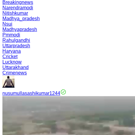
Breakingnews
Narendramodi
Nitishkumar
Madhya_pradesh
Nsui
Madhyapradesh
Pmmodi
Rahulgandhi
Uttarpradesh
Haryana
Cricket
Lucknow
Uttarakhand
Crimenews
nusumullasashikumar1244