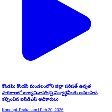
కొండపి: కొండపి మండలంలోని జిల్లా పరిషత్ ఉన్నత
పాఠశాలలో బాల్యవివాహాలపై విద్యార్థినీలకు అవగాహన
కల్పించిన ఐసిడిఎస్ అధికారులు
Kondapi, Prakasam | Feb 20, 2026