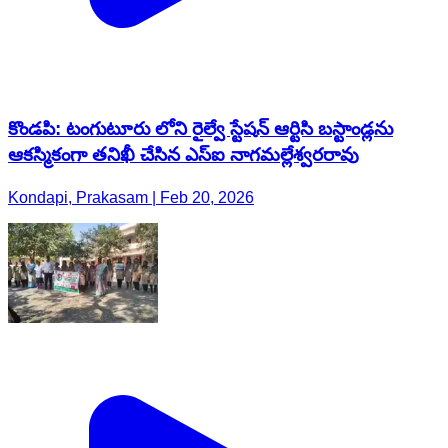
కొండపి: టంగుటూరు లోని రైల్వే స్టేషన్ ఆర్టిసి బస్టాండ్లను
ఆకస్మికంగా తనిఖీ చేసిన ఎస్ఐ నాగమల్లేశ్వరరావు
Kondapi, Prakasam | Feb 20, 2026