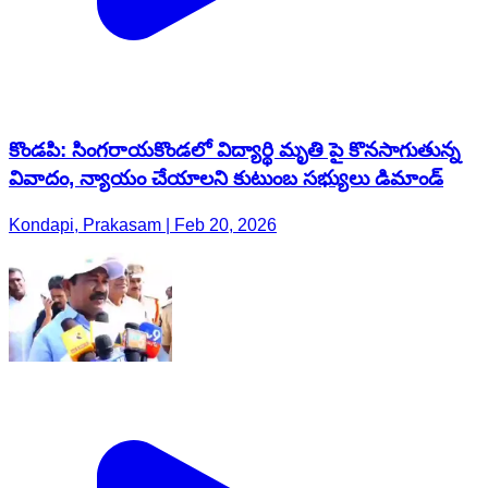
కొండపి: సింగరాయకొండలో విద్యార్థి మృతి పై కొనసాగుతున్న
వివాదం, న్యాయం చేయాలని కుటుంబ సభ్యులు డిమాండ్
Kondapi, Prakasam | Feb 20, 2026