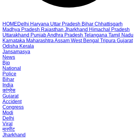
HOME
Delhi
Haryana
Uttar Pradesh
Bihar
Chhattisgarh
Madhya Pradesh
Rajasthan
Jharkhand
Himachal Pradesh
Uttarakhand
Punjab
Andhra Pradesh
Telangana
Tamil Nadu
Karnataka
Maharashtra
Assam
West Bengal
Tripura
Gujarat
Odisha
Kerala
Jansamasya
News
Bjp
National
Police
Bihar
India
कांग्रेस
Gujarat
Accident
Congress
Modi
Delhi
Viral
मारपीट
Jharkhand