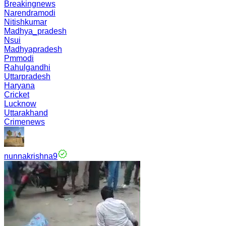
Breakingnews
Narendramodi
Nitishkumar
Madhya_pradesh
Nsui
Madhyapradesh
Pmmodi
Rahulgandhi
Uttarpradesh
Haryana
Cricket
Lucknow
Uttarakhand
Crimenews
nunnakrishna9