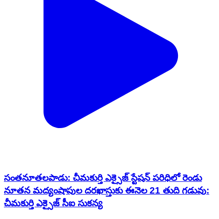
సంతనూతలపాడు: చీమకుర్తి ఎక్సైజ్ స్టేషన్ పరిధిలో రెండు
నూతన మద్యంషాపుల దరఖాస్తుకు ఈనెల 21 తుది గడువు:
చీమకుర్తి ఎక్సైజ్ సీఐ సుకన్య