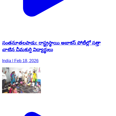
సంతనూతలపాడు: రాష్ట్రస్థాయి అబాకస్ పోటీల్లో సత్తా
చాటిన చీమకుర్తి విద్యార్థులు
India | Feb 18, 2026