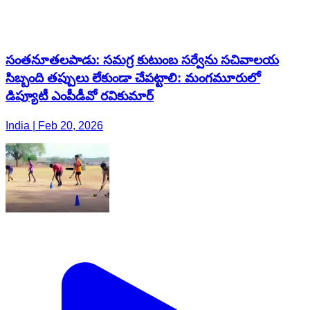
సంతనూతలపాడు: సమగ్ర కుటుంబ సర్వేను సచివాలయ
సిబ్బంది తప్పులు లేకుండా చేపట్టాలి: మంగమూరులో
డిప్యూటీ ఎంపీడీవో రవికుమార్
India | Feb 20, 2026