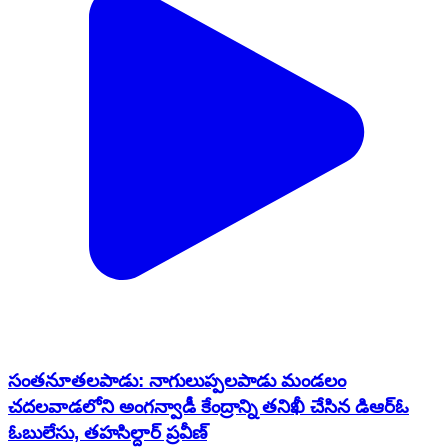
సంతనూతలపాడు: నాగులుప్పలపాడు మండలం
చదలవాడలోని అంగన్వాడీ కేంద్రాన్ని తనిఖీ చేసిన డిఆర్ఓ
ఓబులేసు, తహసిల్దార్ ప్రవీణ్