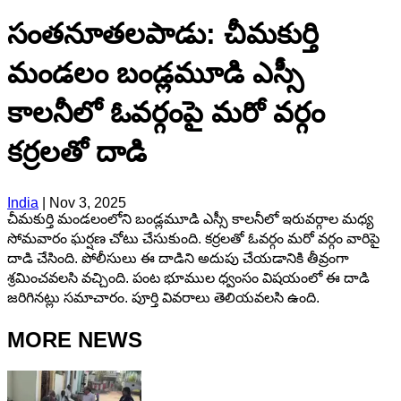
సంతనూతలపాడు: చీమకుర్తి
మండలం బండ్లమూడి ఎస్సీ
కాలనీలో ఓవర్గంపై మరో వర్గం
కర్రలతో దాడి
India
|
Nov 3, 2025
చీమకుర్తి మండలంలోని బండ్లమూడి ఎస్సీ కాలనీలో ఇరువర్గాల మధ్య
సోమవారం ఘర్షణ చోటు చేసుకుంది. కర్రలతో ఓవర్గం మరో వర్గం వారిపై
దాడి చేసింది. పోలీసులు ఈ దాడిని అదుపు చేయడానికి తీవ్రంగా
శ్రమించవలసి వచ్చింది. పంట భూముల ధ్వంసం విషయంలో ఈ దాడి
జరిగినట్లు సమాచారం. పూర్తి వివరాలు తెలియవలసి ఉంది.
MORE NEWS