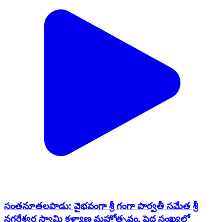
సంతనూతలపాడు: వైభవంగా శ్రీ గంగా పార్వతీ సమేత శ్రీ
నగరేశ్వర స్వామి కళ్యాణ మహోత్సవం, పెద్ద సంఖ్యలో