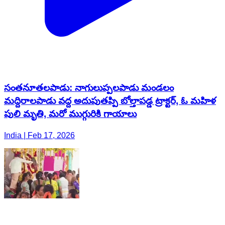
సంతనూతలపాడు: నాగులుప్పలపాడు మండలం
మద్దిరాలపాడు వద్ద అదుపుతప్పి బోల్తాపడ్డ ట్రాక్టర్, ఓ మహిళ
పులి మృతి, మరో ముగ్గురికి గాయాలు
India | Feb 17, 2026