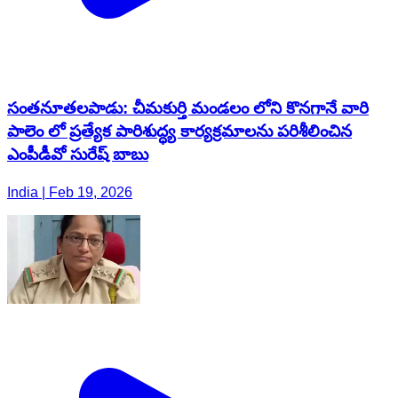
సంతనూతలపాడు: చీమకుర్తి మండలం లోని కొనగానే వారి
పాలెం లో ప్రత్యేక పారిశుద్ధ్య కార్యక్రమాలను పరిశీలించిన
ఎంపీడీవో సురేష్ బాబు
India | Feb 19, 2026