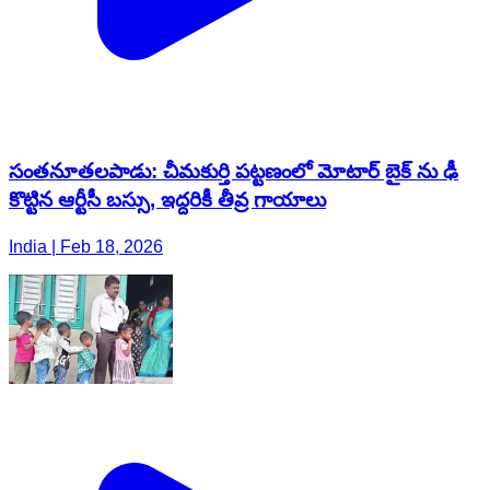
సంతనూతలపాడు: చీమకుర్తి పట్టణంలో మోటార్ బైక్ ను ఢీ
కొట్టిన ఆర్టీసీ బస్సు, ఇద్దరికీ తీవ్ర గాయాలు
India | Feb 18, 2026