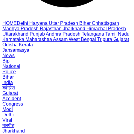
HOME
Delhi
Haryana
Uttar Pradesh
Bihar
Chhattisgarh
Madhya Pradesh
Rajasthan
Jharkhand
Himachal Pradesh
Uttarakhand
Punjab
Andhra Pradesh
Telangana
Tamil Nadu
Karnataka
Maharashtra
Assam
West Bengal
Tripura
Gujarat
Odisha
Kerala
Jansamasya
News
Bjp
National
Police
Bihar
India
कांग्रेस
Gujarat
Accident
Congress
Modi
Delhi
Viral
मारपीट
Jharkhand