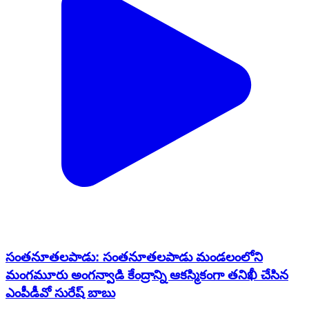
సంతనూతలపాడు: సంతనూతలపాడు మండలంలోని
మంగమూరు అంగన్వాడి కేంద్రాన్ని ఆకస్మికంగా తనిఖీ చేసిన
ఎంపీడీవో సురేష్ బాబు