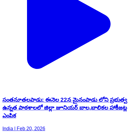
సంతనూతలపాడు: ఈనెల 22న మైనంపాడు లోని ప్రభుత్వ
ఉన్నత పాఠశాలలో జిల్లా జూనియర్ బాల,బాలికల హాకీజట్ల
ఎంపిక
India | Feb 20, 2026