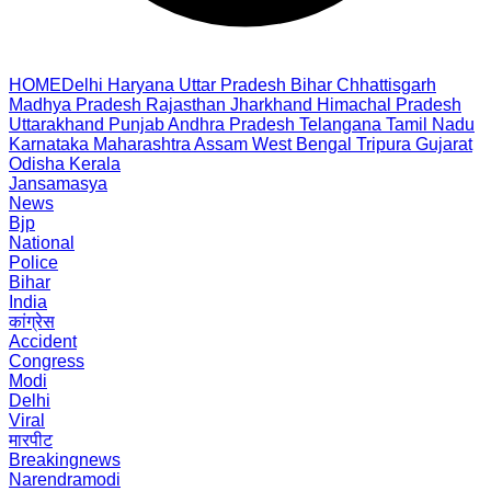
HOME
Delhi
Haryana
Uttar Pradesh
Bihar
Chhattisgarh
Madhya Pradesh
Rajasthan
Jharkhand
Himachal Pradesh
Uttarakhand
Punjab
Andhra Pradesh
Telangana
Tamil Nadu
Karnataka
Maharashtra
Assam
West Bengal
Tripura
Gujarat
Odisha
Kerala
Jansamasya
News
Bjp
National
Police
Bihar
India
कांग्रेस
Accident
Congress
Modi
Delhi
Viral
मारपीट
Breakingnews
Narendramodi