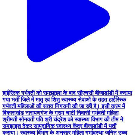
हाईरिस्क गर्भवती को समझाइश के बाद सीएचसी बीजाडांडी में कराया
गया भर्ती जिले में मातृ एवं शिशु स्वास्थ्य सेवाओं के तहत हाईरिस्क
गर्भवती महिलाओं की सतत निगरानी की जा रही है। इसी क्रम में
विकासखंड नारायणगंज के ग्राम चाटी निवासी गर्भवती महिला
श्रीमती सोनवती पति श्री चंद्रेश को स्वास्थ्य विभाग की टीम ने
समझाइश देकर सामुदायिक स्वास्थ्य केंद्र बीजाडांडी में भर्ती
कराया। स्वास्थ्य विभाग के अनुसार महिला गर्भावस्था जनित उच्च