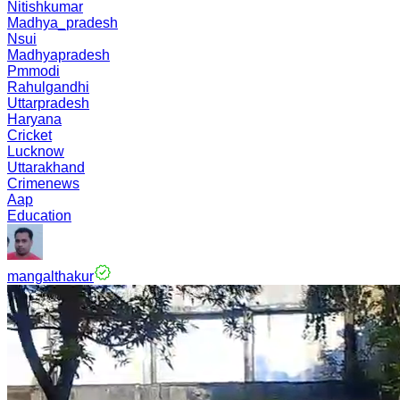
Nitishkumar
Madhya_pradesh
Nsui
Madhyapradesh
Pmmodi
Rahulgandhi
Uttarpradesh
Haryana
Cricket
Lucknow
Uttarakhand
Crimenews
Aap
Education
mangalthakur