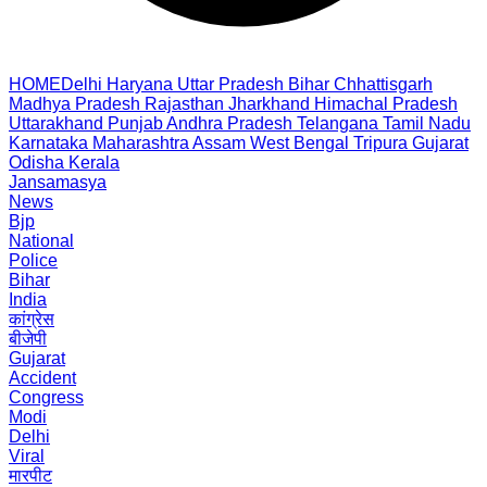
HOME
Delhi
Haryana
Uttar Pradesh
Bihar
Chhattisgarh
Madhya Pradesh
Rajasthan
Jharkhand
Himachal Pradesh
Uttarakhand
Punjab
Andhra Pradesh
Telangana
Tamil Nadu
Karnataka
Maharashtra
Assam
West Bengal
Tripura
Gujarat
Odisha
Kerala
Jansamasya
News
Bjp
National
Police
Bihar
India
कांग्रेस
बीजेपी
Gujarat
Accident
Congress
Modi
Delhi
Viral
मारपीट