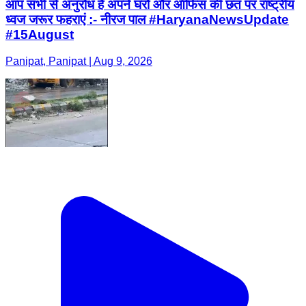
आप सभी से अनुरोध है अपने घरों और ऑफिस की छत पर राष्ट्रीय
ध्वज जरूर फहराएं :- नीरज पाल #HaryanaNewsUpdate
#15August
Panipat, Panipat | Aug 9, 2026