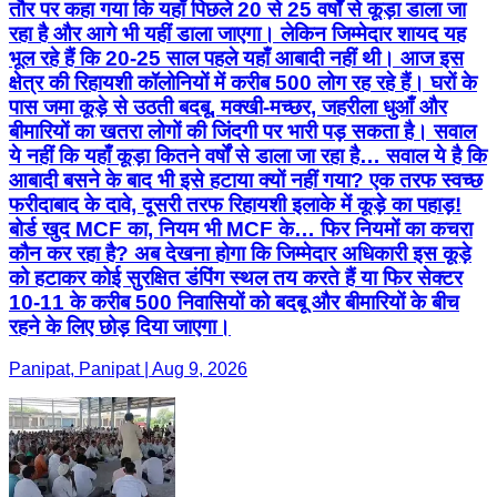
तौर पर कहा गया कि यहाँ पिछले 20 से 25 वर्षों से कूड़ा डाला जा
रहा है और आगे भी यहीं डाला जाएगा। लेकिन जिम्मेदार शायद यह
भूल रहे हैं कि 20-25 साल पहले यहाँ आबादी नहीं थी। आज इस
क्षेत्र की रिहायशी कॉलोनियों में करीब 500 लोग रह रहे हैं। घरों के
पास जमा कूड़े से उठती बदबू, मक्खी-मच्छर, जहरीला धुआँ और
बीमारियों का खतरा लोगों की जिंदगी पर भारी पड़ सकता है। सवाल
ये नहीं कि यहाँ कूड़ा कितने वर्षों से डाला जा रहा है… सवाल ये है कि
आबादी बसने के बाद भी इसे हटाया क्यों नहीं गया? एक तरफ स्वच्छ
फरीदाबाद के दावे, दूसरी तरफ रिहायशी इलाके में कूड़े का पहाड़!
बोर्ड खुद MCF का, नियम भी MCF के… फिर नियमों का कचरा
कौन कर रहा है? अब देखना होगा कि जिम्मेदार अधिकारी इस कूड़े
को हटाकर कोई सुरक्षित डंपिंग स्थल तय करते हैं या फिर सेक्टर
10-11 के करीब 500 निवासियों को बदबू और बीमारियों के बीच
रहने के लिए छोड़ दिया जाएगा।
Panipat, Panipat | Aug 9, 2026