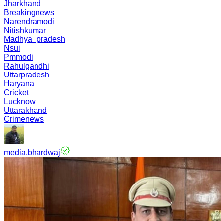
Jharkhand
Breakingnews
Narendramodi
Nitishkumar
Madhya_pradesh
Nsui
Pmmodi
Rahulgandhi
Uttarpradesh
Haryana
Cricket
Lucknow
Uttarakhand
Crimenews
media.bhardwaj