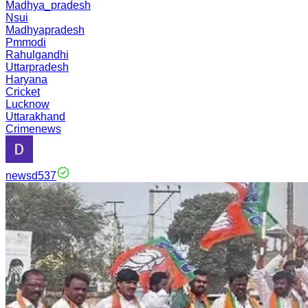
Madhya_pradesh
Nsui
Madhyapradesh
Pmmodi
Rahulgandhi
Uttarpradesh
Haryana
Cricket
Lucknow
Uttarakhand
Crimenews
newsd537