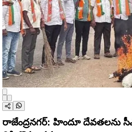
రాజేంద్రనగర్: హిందూ దేవతలను సీఎం 