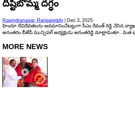
దిష్టిబొమ్మ దగ్ధం
Rajendranagar, Rangareddy
|
Dec 3, 2025
హిందూ దేవిదేవతలను అవమానించేటట్లుగా సీఎం రేవంత్ రెడ్డి చేసిన వ్యాఖ్య
అనంతరం బీజేపీ మున్సిపల్ అధ్యక్షుడు అనంతరెడ్డి మాట్లాడుతూ.. మత భా
MORE NEWS