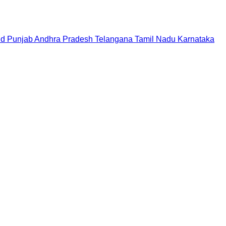
nd
Punjab
Andhra Pradesh
Telangana
Tamil Nadu
Karnataka