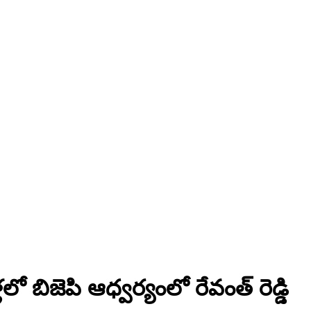
 బిజెపి ఆధ్వర్యంలో రేవంత్ రెడ్డి