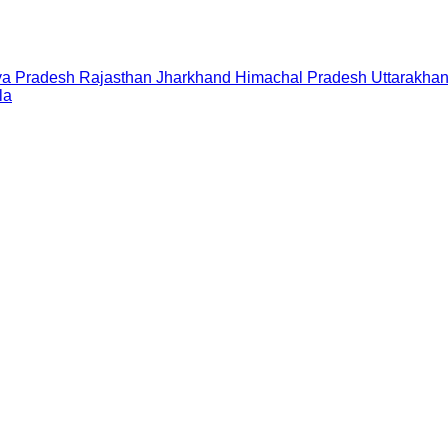
a Pradesh
Rajasthan
Jharkhand
Himachal Pradesh
Uttarakha
la