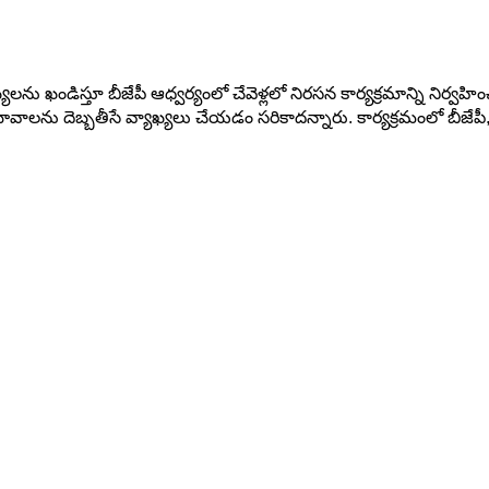
లను ఖండిస్తూ బీజేపీ ఆధ్వర్యంలో చేవెళ్లలో నిరసన కార్యక్రమాన్ని నిర్వహి
వాలను దెబ్బతీసే వ్యాఖ్యలు చేయడం సరికాదన్నారు. కార్యక్రమంలో బీజేపీ,