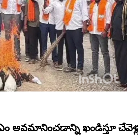
అవమానించడాన్ని ఖండిస్తూ చేవెళ్లలో