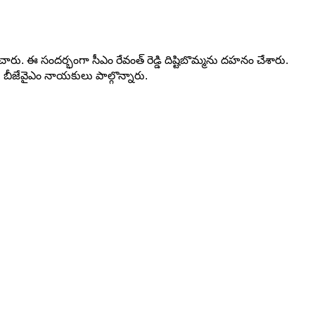
ంచారు. ఈ సందర్భంగా సీఎం రేవంత్ రెడ్డి దిష్టిబొమ్మను దహనం చేశారు.
 బీజేవైఎం నాయకులు పాల్గొన్నారు.