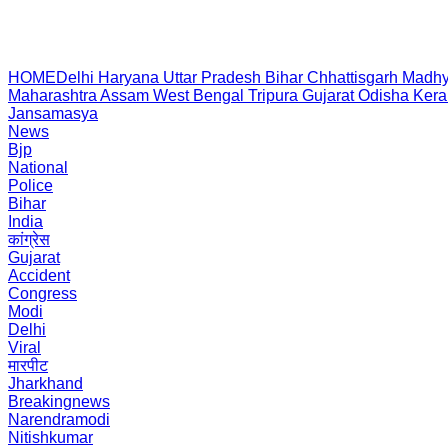
HOME
Delhi
Haryana
Uttar Pradesh
Bihar
Chhattisgarh
Madhy
Maharashtra
Assam
West Bengal
Tripura
Gujarat
Odisha
Kera
Jansamasya
News
Bjp
National
Police
Bihar
India
कांग्रेस
Gujarat
Accident
Congress
Modi
Delhi
Viral
मारपीट
Jharkhand
Breakingnews
Narendramodi
Nitishkumar