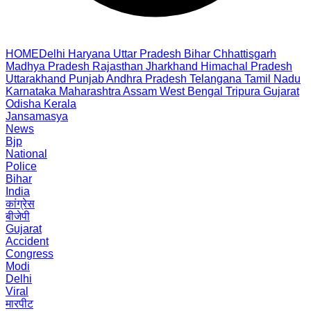
HOME
Delhi
Haryana
Uttar Pradesh
Bihar
Chhattisgarh
Madhya Pradesh
Rajasthan
Jharkhand
Himachal Pradesh
Uttarakhand
Punjab
Andhra Pradesh
Telangana
Tamil Nadu
Karnataka
Maharashtra
Assam
West Bengal
Tripura
Gujarat
Odisha
Kerala
Jansamasya
News
Bjp
National
Police
Bihar
India
कांग्रेस
बीजेपी
Gujarat
Accident
Congress
Modi
Delhi
Viral
मारपीट