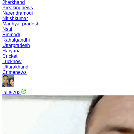
Jharkhand
Breakingnews
Narendramodi
Nitishkumar
Madhya_pradesh
Nsui
Pmmodi
Rahulgandhi
Uttarpradesh
Haryana
Cricket
Lucknow
Uttarakhand
Crimenews
lalit9703