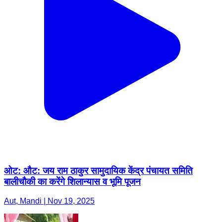
ओट: औट: जय राम ठाकुर सामुदायिक केंद्र पंचायत समिति
बालीचौकी का करेंगे शिलान्यास व भूमि पूजन
Aut, Mandi | Nov 19, 2025