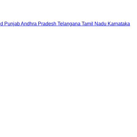
nd
Punjab
Andhra Pradesh
Telangana
Tamil Nadu
Karnataka