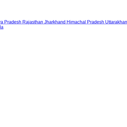
a Pradesh
Rajasthan
Jharkhand
Himachal Pradesh
Uttarakha
la