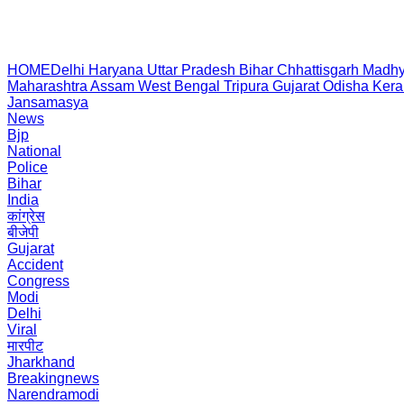
HOME
Delhi
Haryana
Uttar Pradesh
Bihar
Chhattisgarh
Madhy
Maharashtra
Assam
West Bengal
Tripura
Gujarat
Odisha
Kera
Jansamasya
News
Bjp
National
Police
Bihar
India
कांग्रेस
बीजेपी
Gujarat
Accident
Congress
Modi
Delhi
Viral
मारपीट
Jharkhand
Breakingnews
Narendramodi