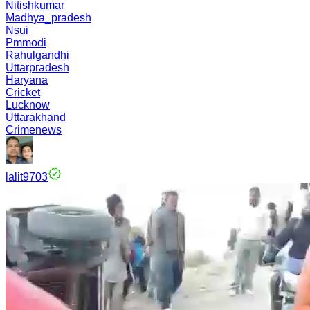
Nitishkumar
Madhya_pradesh
Nsui
Pmmodi
Rahulgandhi
Uttarpradesh
Haryana
Cricket
Lucknow
Uttarakhand
Crimenews
lalit9703