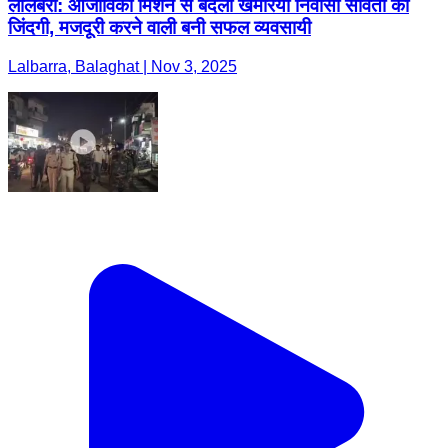
लालबर्रा: आजीविका मिशन से बदली खमरिया निवासी सविता की
जिंदगी, मजदूरी करने वाली बनी सफल व्यवसायी
Lalbarra, Balaghat | Nov 3, 2025