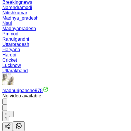
Breakingnews
Narendramodi
Nitishkumar
Madhya_pradesh
Nsui
Madhyapradesh
Pmmodi
Rahulgandhi
Uttarpradesh
Haryana
Hardoi
Cricket
Lucknow
Uttarakhand
madhuripanche978
No video available
4