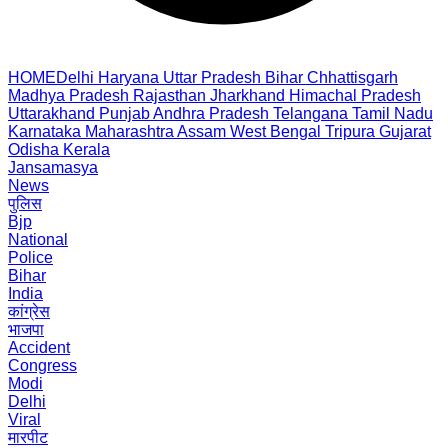
HOME
Delhi
Haryana
Uttar Pradesh
Bihar
Chhattisgarh
Madhya Pradesh
Rajasthan
Jharkhand
Himachal Pradesh
Uttarakhand
Punjab
Andhra Pradesh
Telangana
Tamil Nadu
Karnataka
Maharashtra
Assam
West Bengal
Tripura
Gujarat
Odisha
Kerala
Jansamasya
News
पुलिस
Bjp
National
Police
Bihar
India
कांग्रेस
भाजपा
Accident
Congress
Modi
Delhi
Viral
मारपीट