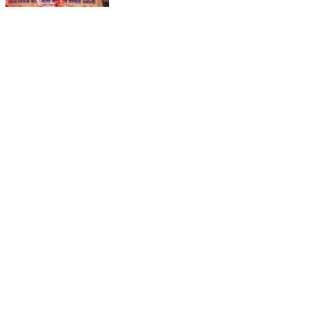
लालबर्रा: बघोली मंडई में चिन्हारी की प्रस्तुति से दिखी छत्तीसगढ़ी
संस्कृति की झलक, दर्शक हुए मंत्रमुग्ध
Lalbarra, Balaghat | Oct 25, 2025