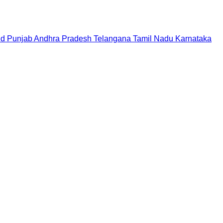
nd
Punjab
Andhra Pradesh
Telangana
Tamil Nadu
Karnataka