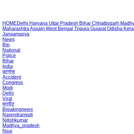
HOME
Delhi
Haryana
Uttar Pradesh
Bihar
Chhattisgarh
Madhy
Maharashtra
Assam
West Bengal
Tripura
Gujarat
Odisha
Kera
Jansamasya
News
Bjp
National
Police
Bihar
India
कांग्रेस
Accident
Congress
Modi
Delhi
Viral
मारपीट
Breakingnews
Narendramodi
Nitishkumar
Madhya_pradesh
Nsui