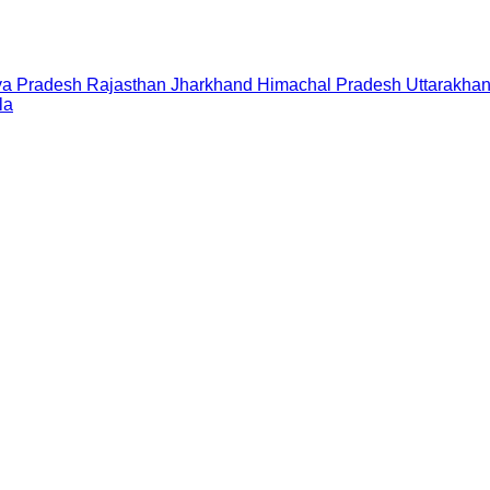
a Pradesh
Rajasthan
Jharkhand
Himachal Pradesh
Uttarakha
la