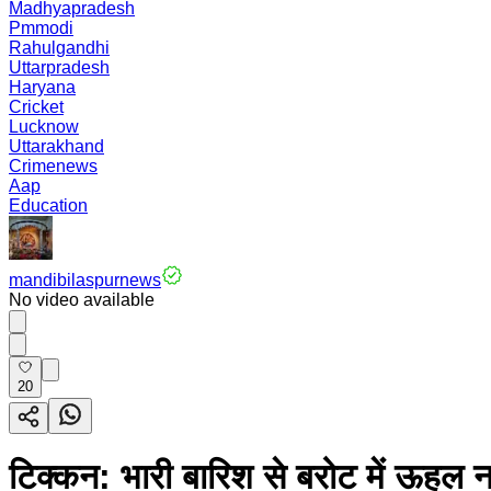
Madhyapradesh
Pmmodi
Rahulgandhi
Uttarpradesh
Haryana
Cricket
Lucknow
Uttarakhand
Crimenews
Aap
Education
mandibilaspurnews
No video available
20
टिक्कन: भारी बारिश से बरोट में ऊहल न