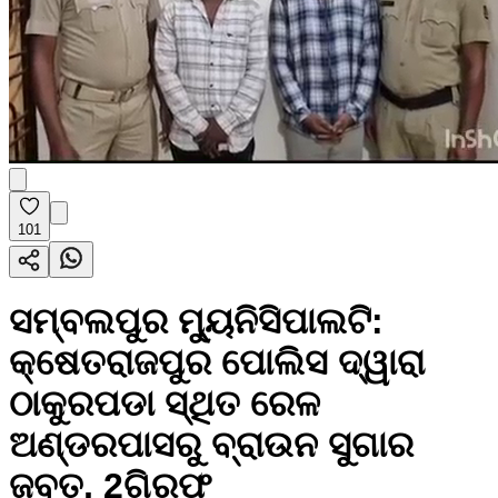
101
ସମ୍ବଲପୁର ମ୍ୟୁନିସିପାଲଟି:
କ୍ଷେତରାଜପୁର ପୋଲିସ ଦ୍ୱାରା
ଠାକୁରପଡା ସ୍ଥିତ ରେଳ
ଅଣ୍ଡରପାସରୁ ବ୍ରାଉନ ସୁଗାର
ଜବତ, 2ଗିରଫ