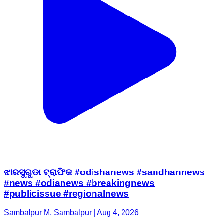
ଝାରସୁଗୁଡା ଟ୍ରାଫିକ #odishanews #sandhannews
#news #odianews #breakingnews
#publicissue #regionalnews
Sambalpur M, Sambalpur | Aug 4, 2026