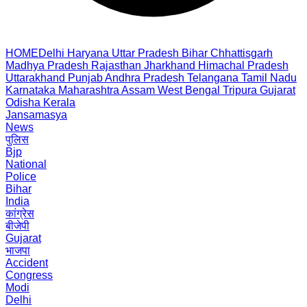
HOME
Delhi
Haryana
Uttar Pradesh
Bihar
Chhattisgarh
Madhya Pradesh
Rajasthan
Jharkhand
Himachal Pradesh
Uttarakhand
Punjab
Andhra Pradesh
Telangana
Tamil Nadu
Karnataka
Maharashtra
Assam
West Bengal
Tripura
Gujarat
Odisha
Kerala
Jansamasya
News
पुलिस
Bjp
National
Police
Bihar
India
कांग्रेस
बीजेपी
Gujarat
भाजपा
Accident
Congress
Modi
Delhi