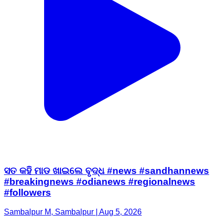
ସତ କହି ମାଡ ଖାଇଲେ ବୃଦ୍ଧ #news #sandhannews
#breakingnews #odianews #regionalnews
#followers
Sambalpur M, Sambalpur | Aug 5, 2026