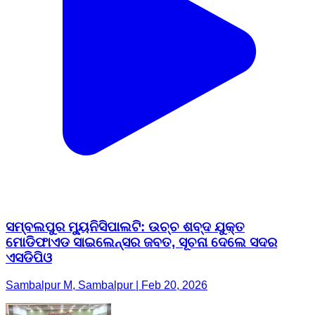
ସମ୍ବଲପୁର ମ୍ୟୁନିସିପାଲଟି: ଉଚ୍ଚ ଶବ୍ଦ ଯୁକ୍ତ
ମୋଡିଫାଏଡ ସାଇଲେନ୍ସର ଜବତ, ସୂଚନା ଦେଲେ ସଦର
ଏସଡିପିଓ
Sambalpur M, Sambalpur | Feb 20, 2026