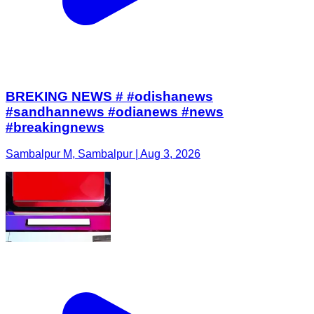
BREKING NEWS # #odishanews
#sandhannews #odianews #news
#breakingnews
Sambalpur M, Sambalpur | Aug 3, 2026