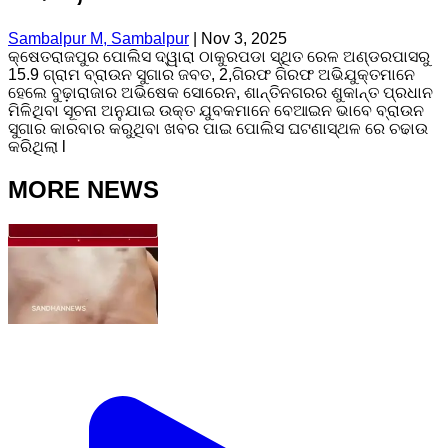
Sambalpur M, Sambalpur
|
Nov 3, 2025
କ୍ଷେତରାଜପୁର ପୋଲିସ ଦ୍ୱାରା ଠାକୁରପଡା ସ୍ଥିତ ରେଳ ଅଣ୍ଡରପାସରୁ
15.9 ଗ୍ରାମ ବ୍ରାଉନ ସୁଗାର ଜବତ, 2,ଗିରଫ ଗିରଫ ଅଭିଯୁକ୍ତମାନେ
ହେଲେ ବୁଢ଼ାରାଜାର ଅଭିଷେକ ସୋରେନ, ଶାନ୍ତିନଗରର ଶୁକାନ୍ତ ପ୍ରଧାନ
ମିଳିଥିବା ସୂଚନା ଅନୁଯାଇ ଉକ୍ତ ଯୁବକମାନେ ବେଆଇନ ଭାବେ ବ୍ରାଉନ
ସୁଗାର କାରବାର କରୁଥିବା ଖବର ପାଇ ପୋଲିସ ଘଟଣାସ୍ଥଳ ରେ ଚଢାଉ
କରିଥିଲା l
MORE NEWS