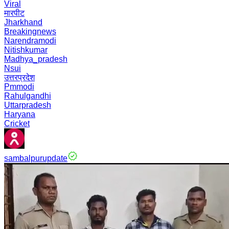
Viral
मारपीट
Jharkhand
Breakingnews
Narendramodi
Nitishkumar
Madhya_pradesh
Nsui
उत्तरप्रदेश
Pmmodi
Rahulgandhi
Uttarpradesh
Haryana
Cricket
sambalpurupdate