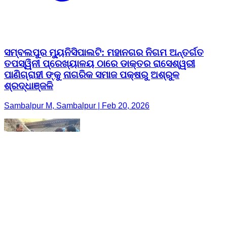
ସମ୍ବଲପୁର ମ୍ୟୁନିସିପାଲଟି: ମହାନଗର ନିଗମ ଅନ୍ତର୍ଗତ
ତପସ୍ୱିନୀ ପ୍ରେଖ୍ୟାଳୟ ଠାରେ ଡାକ୍ତର ରାସେଶ୍ୱରୀ
ପାଣିଗ୍ରାହୀ ଙ୍କୁ ନାଗରିକ ସମାଜ ପକ୍ଷରୁ ଅଶ୍ରୁଳ
ଶ୍ରଦ୍ଧାଞ୍ଜଳି
Sambalpur M, Sambalpur | Feb 20, 2026