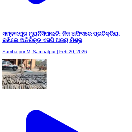
ସମ୍ବଲପୁର ମ୍ୟୁନିସିପାଲଟି: ନିଜ ଅଫିସରେ ପ୍ରତିକ୍ରିୟା
ରଖିଲେ ଅତିରିକ୍ତ ଏସପି ଅଜୟ ମିଶ୍ର
Sambalpur M, Sambalpur | Feb 20, 2026