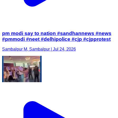
pm modi say to nation #sandhannews #news
#pmmodi #neet #delhipolice #cjp #cjpprotest
Sambalpur M, Sambalpur | Jul 24, 2026