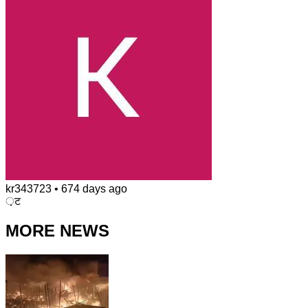
kr343723
•
674 days ago
़ट
MORE NEWS