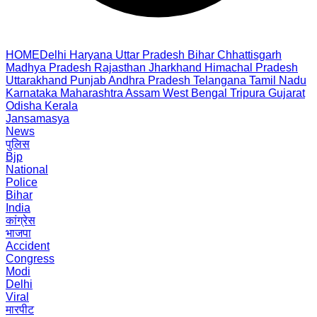
HOME
Delhi
Haryana
Uttar Pradesh
Bihar
Chhattisgarh
Madhya Pradesh
Rajasthan
Jharkhand
Himachal Pradesh
Uttarakhand
Punjab
Andhra Pradesh
Telangana
Tamil Nadu
Karnataka
Maharashtra
Assam
West Bengal
Tripura
Gujarat
Odisha
Kerala
Jansamasya
News
पुलिस
Bjp
National
Police
Bihar
India
कांग्रेस
भाजपा
Accident
Congress
Modi
Delhi
Viral
मारपीट