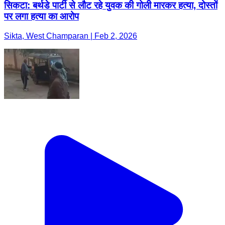
सिकटा: बर्थडे पार्टी से लौट रहे युवक की गोली मारकर हत्या, दोस्तों
पर लगा हत्या का आरोप
Sikta, West Champaran | Feb 2, 2026