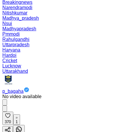
Breakingnews
Narendramodi
Nitishkumar
Madhya_pradesh
Nsui
Madhyapradesh
Pmmodi
Rahulgandhi
Uttarpradesh
Haryana
Hardoi
Cricket
Lucknow
Uttarakhand
p_bagaha
No video available
370
1