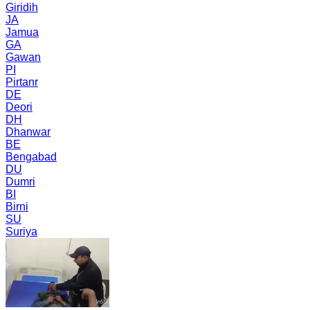
Giridih
JA
Jamua
GA
Gawan
PI
Pirtanr
DE
Deori
DH
Dhanwar
BE
Bengabad
DU
Dumri
BI
Birni
SU
Suriya