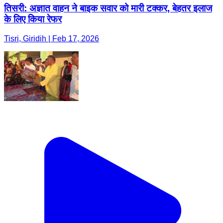
तिसरी: अज्ञात वाहन ने बाइक सवार को मारी टक्कर, बेहतर इलाज
के लिए किया रेफर
Tisri, Giridih | Feb 17, 2026