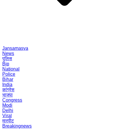
Jansamasya
News
पुलिस
Bjp
National
Police
Bihar
India
कांग्रेस
भाजपा
Congress
Modi
Delhi
Viral
मारपीट
Breakingnews