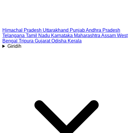
Himachal Pradesh
Uttarakhand
Punjab
Andhra Pradesh
Telangana
Tamil Nadu
Karnataka
Maharashtra
Assam
West
Bengal
Tripura
Gujarat
Odisha
Kerala
Giridih