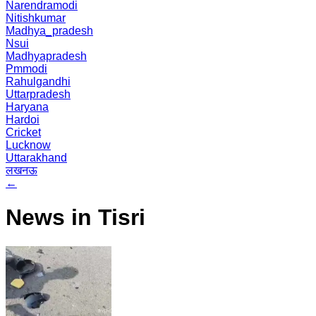
Narendramodi
Nitishkumar
Madhya_pradesh
Nsui
Madhyapradesh
Pmmodi
Rahulgandhi
Uttarpradesh
Haryana
Hardoi
Cricket
Lucknow
Uttarakhand
लखनऊ
←
News in Tisri