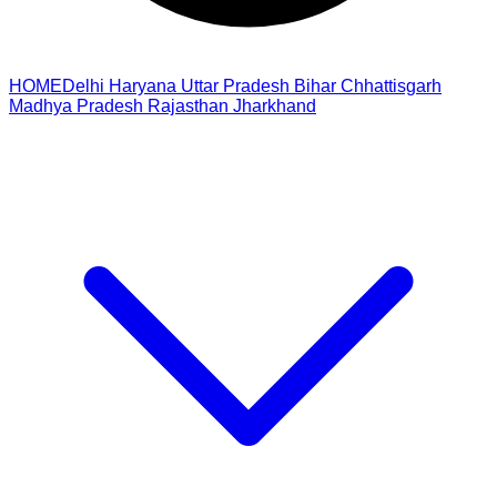
HOME
Delhi
Haryana
Uttar Pradesh
Bihar
Chhattisgarh
Madhya Pradesh
Rajasthan
Jharkhand