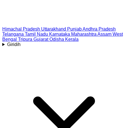
Himachal Pradesh
Uttarakhand
Punjab
Andhra Pradesh
Telangana
Tamil Nadu
Karnataka
Maharashtra
Assam
West
Bengal
Tripura
Gujarat
Odisha
Kerala
Giridih