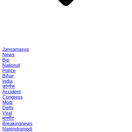
Jansamasya
News
Bjp
National
Police
Bihar
India
कांग्रेस
Accident
Congress
Modi
Delhi
Viral
मारपीट
Breakingnews
Narendramodi