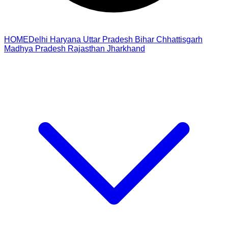
HOME
Delhi
Haryana
Uttar Pradesh
Bihar
Chhattisgarh
Madhya Pradesh
Rajasthan
Jharkhand