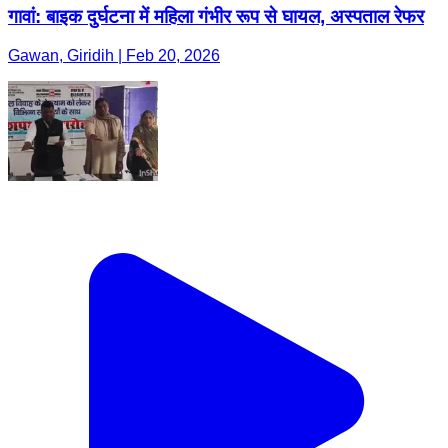
गावां: बाइक दुर्घटना में महिला गंभीर रूप से घायल, अस्पताल रेफर
Gawan, Giridih | Feb 20, 2026