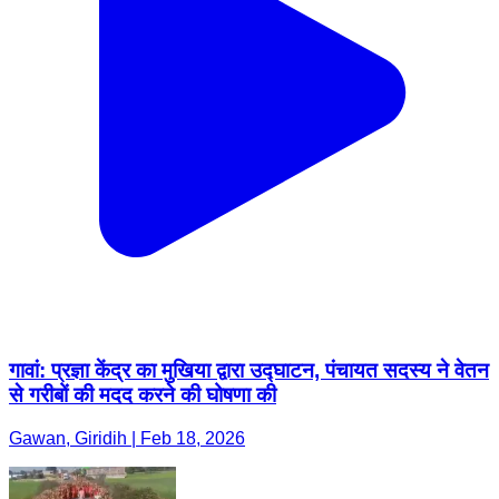
गावां: प्रज्ञा केंद्र का मुखिया द्वारा उद्घाटन, पंचायत सदस्य ने वेतन
से गरीबों की मदद करने की घोषणा की
Gawan, Giridih | Feb 18, 2026