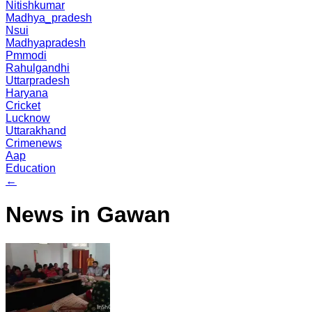
Nitishkumar
Madhya_pradesh
Nsui
Madhyapradesh
Pmmodi
Rahulgandhi
Uttarpradesh
Haryana
Cricket
Lucknow
Uttarakhand
Crimenews
Aap
Education
←
News in Gawan