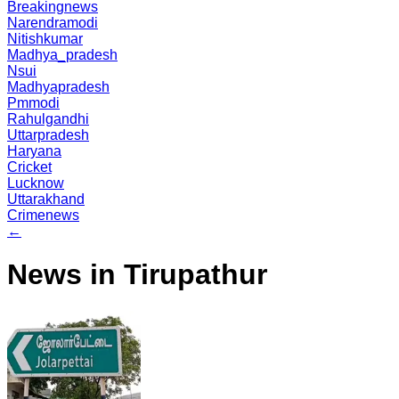
Breakingnews
Narendramodi
Nitishkumar
Madhya_pradesh
Nsui
Madhyapradesh
Pmmodi
Rahulgandhi
Uttarpradesh
Haryana
Cricket
Lucknow
Uttarakhand
Crimenews
←
News in Tirupathur