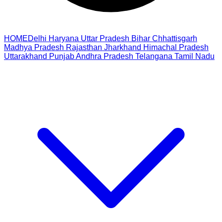
HOME
Delhi
Haryana
Uttar Pradesh
Bihar
Chhattisgarh
Madhya Pradesh
Rajasthan
Jharkhand
Himachal Pradesh
Uttarakhand
Punjab
Andhra Pradesh
Telangana
Tamil Nadu