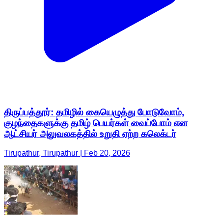
திருப்பத்தூர்: தமிழில் கையெழுத்து போடுவோம்,
குழந்தைகளுக்கு தமிழ் பெயர்கள் வைப்போம் என
ஆட்சியர் அலுவலகத்தில் உறுதி ஏற்ற கலெக்டர்
Tirupathur, Tirupathur | Feb 20, 2026