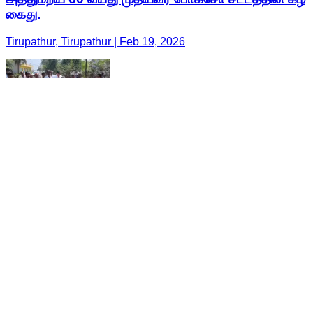
கைது.
Tirupathur, Tirupathur | Feb 19, 2026