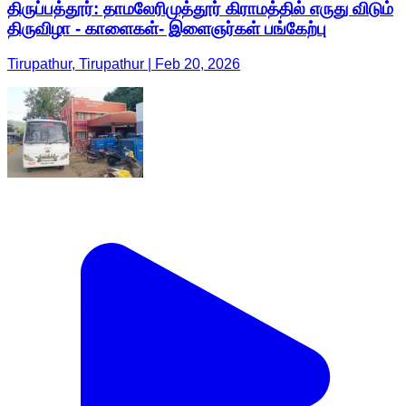
திருப்பத்தூர்: தாமலேரிமுத்தூர் கிராமத்தில் எருது விடும்
திருவிழா - காளைகள்- இளைஞர்கள் பங்கேற்பு
Tirupathur, Tirupathur | Feb 20, 2026