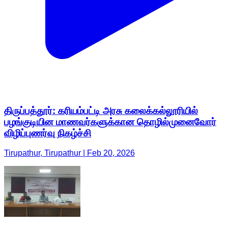
திருப்பத்தூர்: கரியம்பட்டி அரசு கலைக்கல்லூரியில்
பழங்குடியின மாணவர்களுக்கான தொழில்முனைவோர்
விழிப்புணர்வு நிகழ்ச்சி
Tirupathur, Tirupathur | Feb 20, 2026