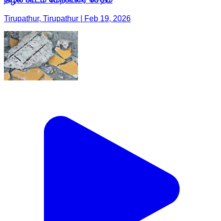
Tirupathur, Tirupathur | Feb 19, 2026