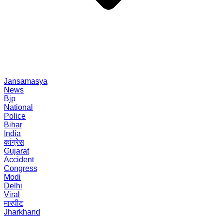
Jansamasya
News
Bjp
National
Police
Bihar
India
कांग्रेस
Gujarat
Accident
Congress
Modi
Delhi
Viral
मारपीट
Jharkhand