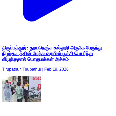
திருப்பத்தூர்: தூயநெஞ்ச கல்லூரி அருகே பேருந்து
நிழற்கூடத்தின் மேற்கூரையின் பூச்சி பெயர்ந்து
விழுந்ததால் பொதுமக்கள் அச்சம்
Tirupathur, Tirupathur | Feb 19, 2026