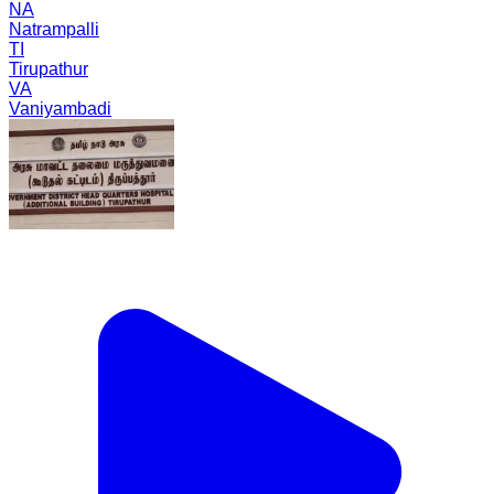
NA
Natrampalli
TI
Tirupathur
VA
Vaniyambadi