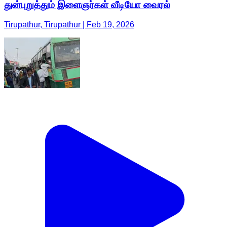
துன்புறுத்தும் இளைஞர்கள் வீடியோ வைரல்
Tirupathur, Tirupathur | Feb 19, 2026