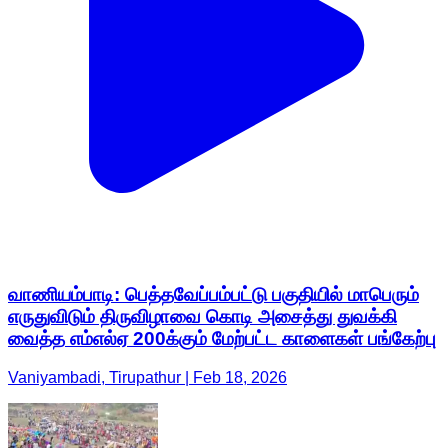
வாணியம்பாடி: பெத்தவேப்பம்பட்டு பகுதியில் மாபெரும்
எருதுவிடும் திருவிழாவை கொடி அசைத்து துவக்கி
வைத்த எம்எல்ஏ 200க்கும் மேற்பட்ட காளைகள் பங்கேற்பு
Vaniyambadi, Tirupathur | Feb 18, 2026