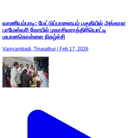
வாணியம்பாடி: மேட்டுப்பாளையம் பகுதியில் அங்காள
பரமேஸ்வரி கோயில் மகாசிவராத்திரியொட்டி
மயானகொள்ளை நிகழ்ச்சி
Vaniyambadi, Tirupathur | Feb 17, 2026