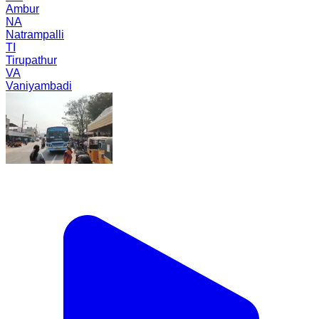
Ambur
NA
Natrampalli
TI
Tirupathur
VA
Vaniyambadi