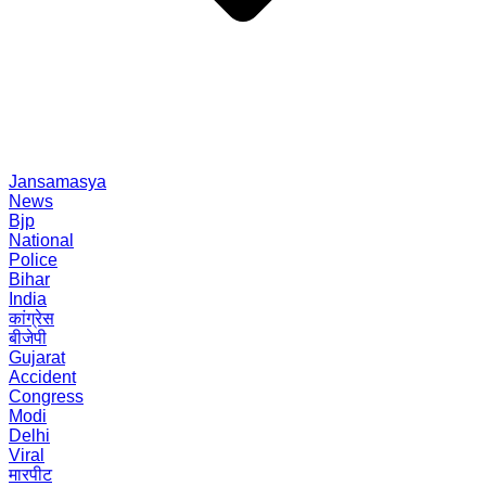
Jansamasya
News
Bjp
National
Police
Bihar
India
कांग्रेस
बीजेपी
Gujarat
Accident
Congress
Modi
Delhi
Viral
मारपीट