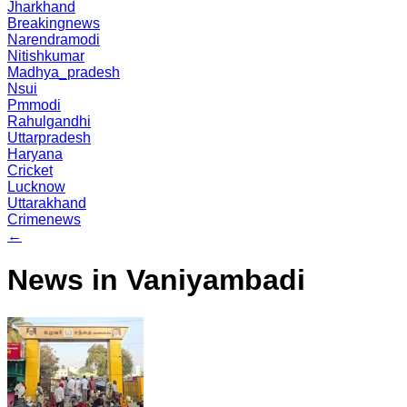
Jharkhand
Breakingnews
Narendramodi
Nitishkumar
Madhya_pradesh
Nsui
Pmmodi
Rahulgandhi
Uttarpradesh
Haryana
Cricket
Lucknow
Uttarakhand
Crimenews
←
News in Vaniyambadi