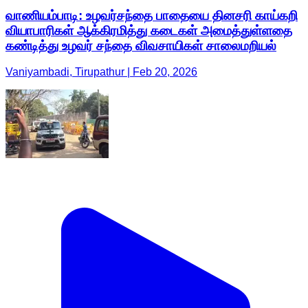
வாணியம்பாடி: உழவர்சந்தை பாதையை தினசரி காய்கறி
வியாபாரிகள் ஆக்கிரமித்து கடைகள் அமைத்துள்ளதை
கண்டித்து உழவர் சந்தை விவசாயிகள் சாலைமறியல்
Vaniyambadi, Tirupathur | Feb 20, 2026