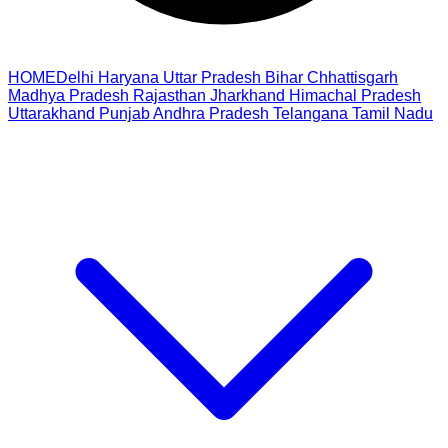
HOME
Delhi
Haryana
Uttar Pradesh
Bihar
Chhattisgarh
Madhya Pradesh
Rajasthan
Jharkhand
Himachal Pradesh
Uttarakhand
Punjab
Andhra Pradesh
Telangana
Tamil Nadu