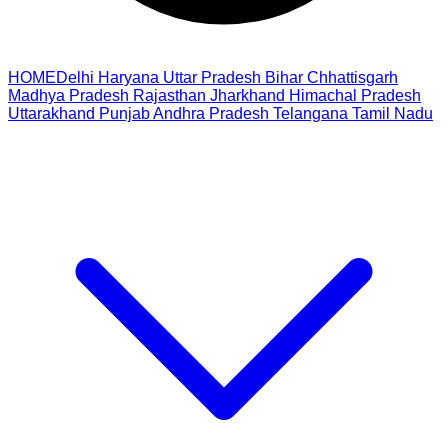
HOME
Delhi
Haryana
Uttar Pradesh
Bihar
Chhattisgarh
Madhya Pradesh
Rajasthan
Jharkhand
Himachal Pradesh
Uttarakhand
Punjab
Andhra Pradesh
Telangana
Tamil Nadu