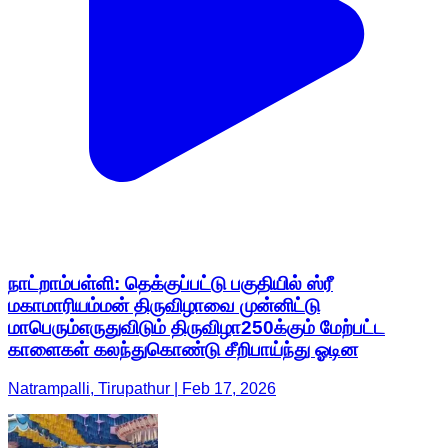
நாட்றாம்பள்ளி: தெக்குப்பட்டு பகுதியில் ஸ்ரீ
மகாமாரியம்மன் திருவிழாவை முன்னிட்டு
மாபெரும்எருதுவிடும் திருவிழா250க்கும் மேற்பட்ட
காளைகள் கலந்துகொண்டு சீறிபாய்ந்து ஓடின
Natrampalli, Tirupathur | Feb 17, 2026