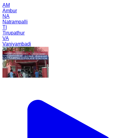
AM
Ambur
NA
Natrampalli
TI
Tirupathur
VA
Vaniyambadi