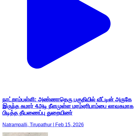
நாட்றாம்பள்ளி: அண்ணாதெரு பகுதியில் வீட்டின் அருகே
இருந்த சுமார் 4அடி நீளமுள்ள மரம்ஏரிபாம்பை லாவகமாக
பிடித்த தீயணைப்பு துறையினர்
Natrampalli, Tirupathur | Feb 15, 2026