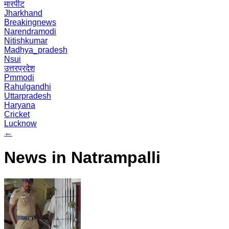
मारपीट
Jharkhand
Breakingnews
Narendramodi
Nitishkumar
Madhya_pradesh
Nsui
उत्तरप्रदेश
Pmmodi
Rahulgandhi
Uttarpradesh
Haryana
Cricket
Lucknow
←
News in Natrampalli