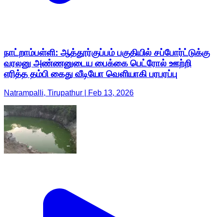
நாட்றாம்பள்ளி: ஆத்தூர்குப்பம் பகுதியில் சப்போர்ட்டுக்கு
வரலனு அண்ணனுடைய பைக்கை பெட்ரோல் ஊற்றி
எரித்த தம்பி கைது வீடியோ வெளியாகி பரபரப்பு
Natrampalli, Tirupathur | Feb 13, 2026