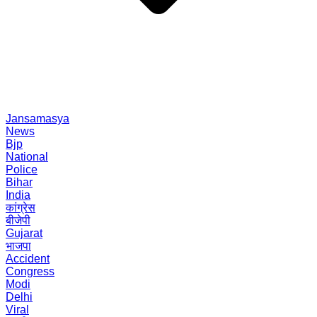
Jansamasya
News
Bjp
National
Police
Bihar
India
कांग्रेस
बीजेपी
Gujarat
भाजपा
Accident
Congress
Modi
Delhi
Viral