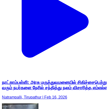
நாட்றாம்பள்ளி: அரசு மருத்துவமனையில் சிகிச்சைபெற்று
வரும் நபர்களை நேரில் சந்தித்து நலம் விசாரித்த எம்எல்ஏ
Natrampalli, Tirupathur | Feb 16, 2026