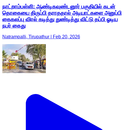
நாட்றாம்பள்ளி: ஆண்டிகவுண்டனூர் பகுதியில் கடன்
தொகையை திருப்பி தராததால் அடியாட்களை அனுப்பி
கைகலப்பு விரல் கடித்து துண்டித்து விட்டு தப்பி ஓடிய
நபர் கைது
Natrampalli, Tirupathur | Feb 20, 2026