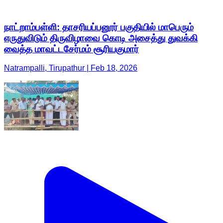
நாட்றாம்பள்ளி: தாசரியப்பனூர் பகுதியில் மாபெரும்
எருதுவிடும் திருவிழாவை கொடி அசைத்து துவக்கி
வைத்த மாவட்டசேர்மம் சூரியகுமார்
Natrampalli, Tirupathur | Feb 18, 2026