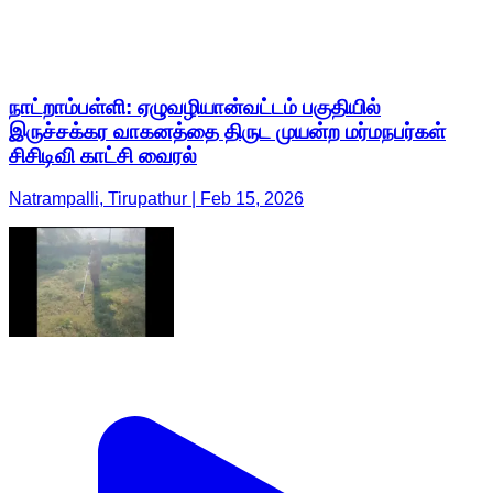
நாட்றாம்பள்ளி: ஏழுவழியான்வட்டம் பகுதியில்
இருச்சக்கர வாகனத்தை திருட முயன்ற மர்மநபர்கள்
சிசிடிவி காட்சி வைரல்
Natrampalli, Tirupathur | Feb 15, 2026