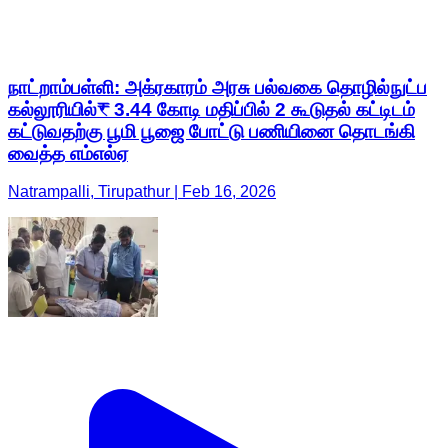
நாட்றாம்பள்ளி: அக்ரகாரம் அரசு பல்வகை தொழில்நுட்ப
கல்லூரியில்₹ 3.44 கோடி மதிப்பில் 2 கூடுதல் கட்டிடம்
கட்டுவதற்கு பூமி பூஜை போட்டு பணியினை தொடங்கி
வைத்த எம்எல்ஏ
Natrampalli, Tirupathur | Feb 16, 2026