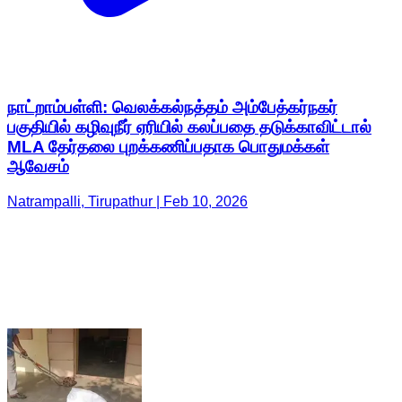
நாட்றாம்பள்ளி: வெலக்கல்நத்தம் அம்பேத்கர்நகர்
பகுதியில் கழிவுநீர் ஏரியில் கலப்பதை தடுக்காவிட்டால்
MLA தேர்தலை புறக்கணிப்பதாக பொதுமக்கள்
ஆவேசம்
Natrampalli, Tirupathur | Feb 10, 2026