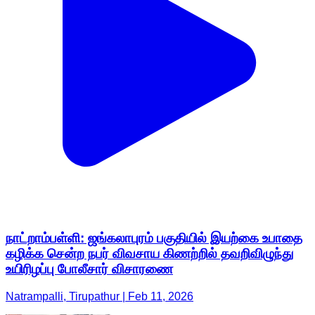
நாட்றாம்பள்ளி: ஜங்கலாபுரம் பகுதியில் இயற்கை உபாதை
கழிக்க சென்ற நபர் விவசாய கிணற்றில் தவறிவிழுந்து
உயிரிழப்பு போலீசார் விசாரணை
Natrampalli, Tirupathur | Feb 11, 2026