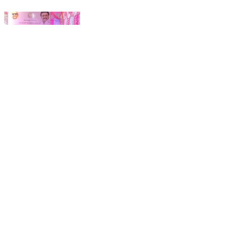
நாட்றாம்பள்ளி: பேரூராட்சி மன்ற அலுவலகத்தில் தூய்மை
பணியாளர்களுக்கு காலை உணவு மற்றும் நலதிட்ட
உதவிகள் வழங்கும்விழா மாவட்ட சேர்மன் பங்கேற்பு
Natrampalli, Tirupathur | Feb 9, 2026