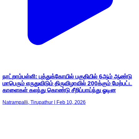
நாட்றாம்பள்ளி: புத்துக்கோயில் பகுதியில் 6ஆம் ஆண்டு
மாபெரும் எருதுவிடும் திருவிழாவில் 200க்கும் மேற்பட்ட
காளைகள் கலந்து கொண்டு சீறிப்பாய்ந்து ஓடின
Natrampalli, Tirupathur | Feb 10, 2026