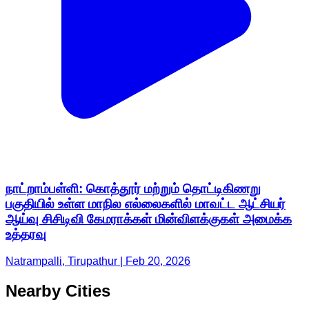
நாட்றாம்பள்ளி: கொத்தூர் மற்றும் தொட்டிகிணறு
பகுதியில் உள்ள மாநில எல்லைகளில் மாவட்ட ஆட்சியர்
ஆய்வு சிசிடிவி கேமராக்கள் மின்விளக்குகள் அமைக்க
உத்தரவு
Natrampalli, Tirupathur | Feb 20, 2026
Nearby Cities