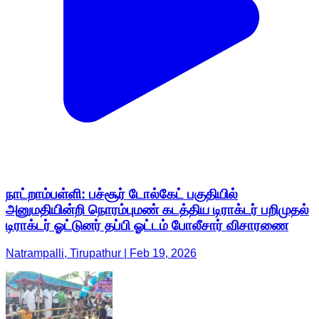
நாட்றாம்பள்ளி: பச்சூர் டோல்கேட் பகுதியில்
அனுமதியின்றி நொரம்புமண் கடத்திய டிராக்டர் பறிமுதல்
டிராக்டர் ஓட்டுனர் தப்பி ஓட்டம் போலீசார் விசாரணை
Natrampalli, Tirupathur | Feb 19, 2026