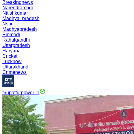
Breakingnews
Narendramodi
Nitishkumar
Madhya_pradesh
Nsui
Madhyapradesh
Pmmodi
Rahulgandhi
Uttarpradesh
Haryana
Cricket
Lucknow
Uttarakhand
Crimenews
tirupatturpower_1