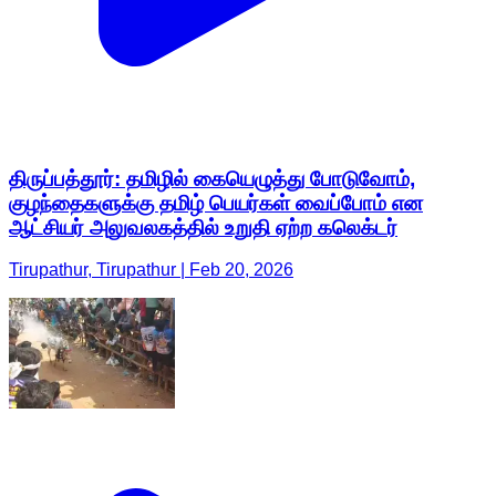
திருப்பத்தூர்: தமிழில் கையெழுத்து போடுவோம்,
குழந்தைகளுக்கு தமிழ் பெயர்கள் வைப்போம் என
ஆட்சியர் அலுவலகத்தில் உறுதி ஏற்ற கலெக்டர்
Tirupathur, Tirupathur | Feb 20, 2026