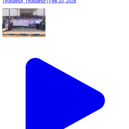
Tirupathur, Tirupathur | Feb 20, 2026