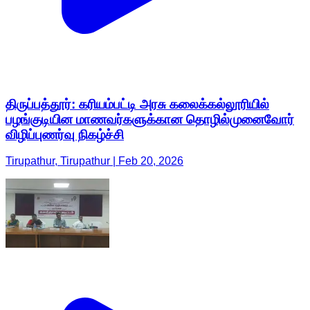
திருப்பத்தூர்: கரியம்பட்டி அரசு கலைக்கல்லூரியில்
பழங்குடியின மாணவர்களுக்கான தொழில்முனைவோர்
விழிப்புணர்வு நிகழ்ச்சி
Tirupathur, Tirupathur | Feb 20, 2026