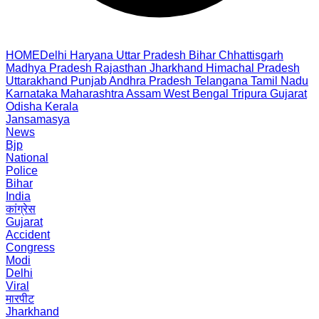
HOME
Delhi
Haryana
Uttar Pradesh
Bihar
Chhattisgarh
Madhya Pradesh
Rajasthan
Jharkhand
Himachal Pradesh
Uttarakhand
Punjab
Andhra Pradesh
Telangana
Tamil Nadu
Karnataka
Maharashtra
Assam
West Bengal
Tripura
Gujarat
Odisha
Kerala
Jansamasya
News
Bjp
National
Police
Bihar
India
कांग्रेस
Gujarat
Accident
Congress
Modi
Delhi
Viral
मारपीट
Jharkhand