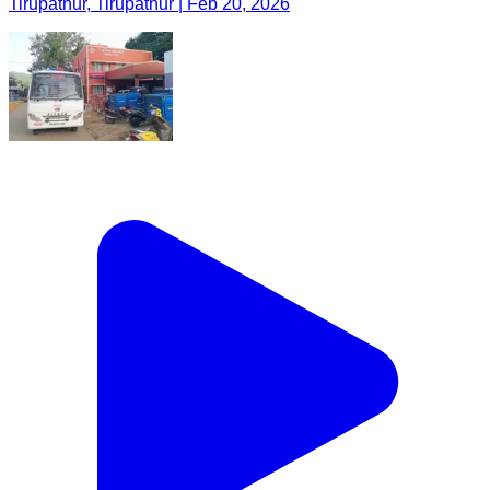
Tirupathur, Tirupathur | Feb 20, 2026