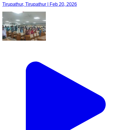
Tirupathur, Tirupathur | Feb 20, 2026