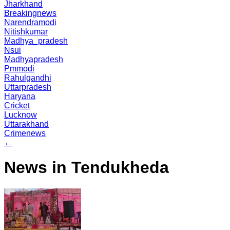
Jharkhand
Breakingnews
Narendramodi
Nitishkumar
Madhya_pradesh
Nsui
Madhyapradesh
Pmmodi
Rahulgandhi
Uttarpradesh
Haryana
Cricket
Lucknow
Uttarakhand
Crimenews
←
News in Tendukheda