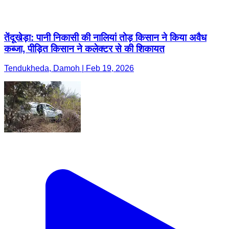
तेंदूखेड़ा: पानी निकासी की नालियां तोड़ किसान ने किया अवैध
कब्जा, पीड़ित किसान ने कलेक्टर से की शिकायत
Tendukheda, Damoh | Feb 19, 2026