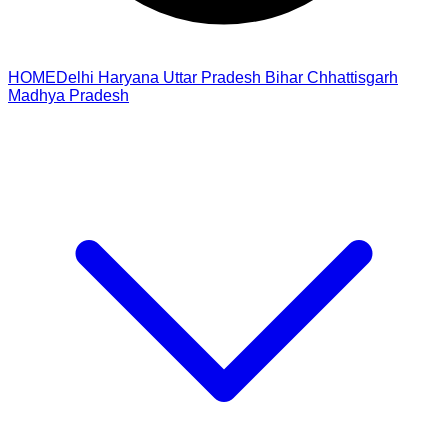
HOME
Delhi
Haryana
Uttar Pradesh
Bihar
Chhattisgarh
Madhya Pradesh