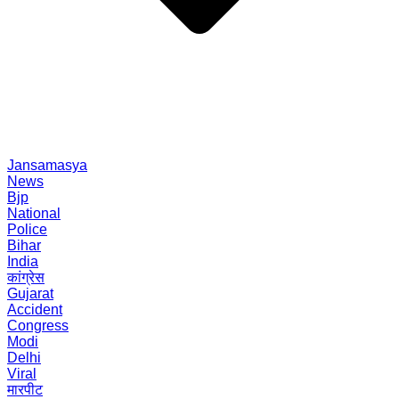
Jansamasya
News
Bjp
National
Police
Bihar
India
कांग्रेस
Gujarat
Accident
Congress
Modi
Delhi
Viral
मारपीट