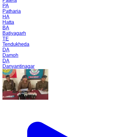
Patera
PA
Patharia
HA
Hatta
BA
Batiyagarh
TE
Tendukheda
DA
Damoh
DA
Danyantinagar