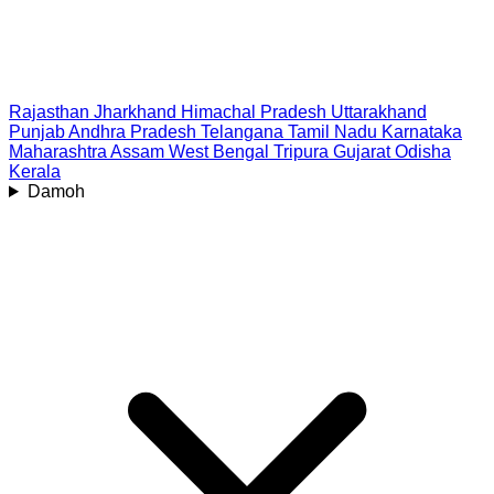
Rajasthan
Jharkhand
Himachal Pradesh
Uttarakhand
Punjab
Andhra Pradesh
Telangana
Tamil Nadu
Karnataka
Maharashtra
Assam
West Bengal
Tripura
Gujarat
Odisha
Kerala
Damoh