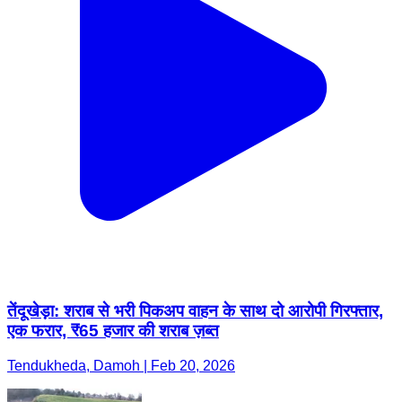
तेंदूखेड़ा: शराब से भरी पिकअप वाहन के साथ दो आरोपी गिरफ्तार,
एक फरार, ₹65 हजार की शराब ज़ब्त
Tendukheda, Damoh | Feb 20, 2026