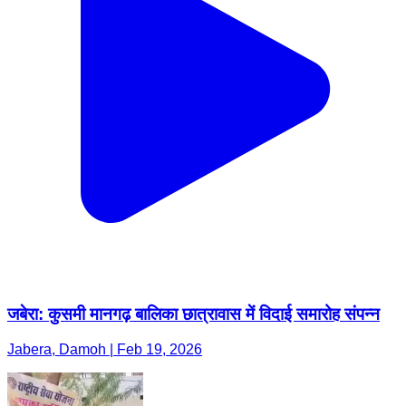
जबेरा: कुसमी मानगढ़ बालिका छात्रावास में विदाई समारोह संपन्न
Jabera, Damoh | Feb 19, 2026