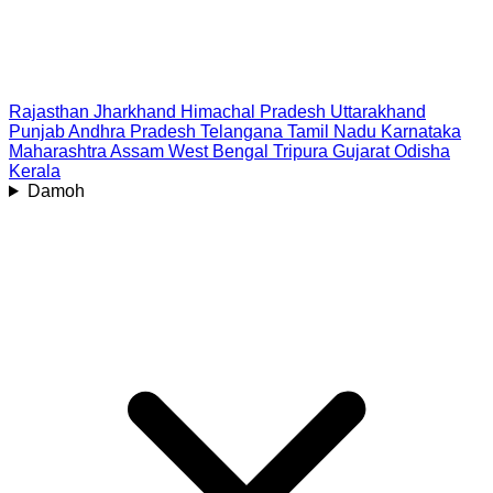
Rajasthan
Jharkhand
Himachal Pradesh
Uttarakhand
Punjab
Andhra Pradesh
Telangana
Tamil Nadu
Karnataka
Maharashtra
Assam
West Bengal
Tripura
Gujarat
Odisha
Kerala
Damoh