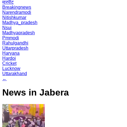
मारपीट
Breakingnews
Narendramodi
Nitishkumar
Madhya_pradesh
Nsui
Madhyapradesh
Pmmodi
Rahulgandhi
Uttarpradesh
Haryana
Hardoi
Cricket
Lucknow
Uttarakhand
←
News in Jabera