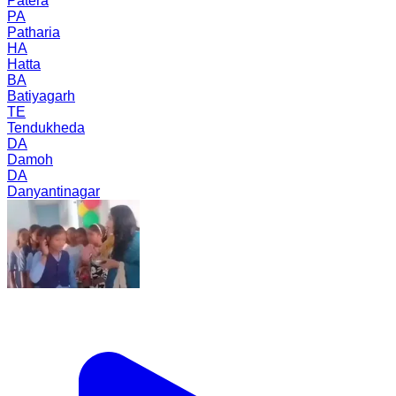
Patera
PA
Patharia
HA
Hatta
BA
Batiyagarh
TE
Tendukheda
DA
Damoh
DA
Danyantinagar