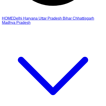
HOME
Delhi
Haryana
Uttar Pradesh
Bihar
Chhattisgarh
Madhya Pradesh