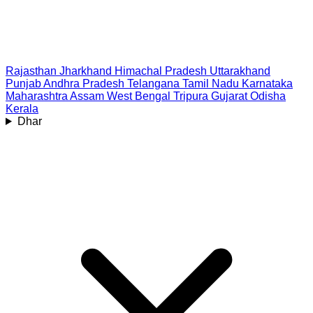
Rajasthan
Jharkhand
Himachal Pradesh
Uttarakhand
Punjab
Andhra Pradesh
Telangana
Tamil Nadu
Karnataka
Maharashtra
Assam
West Bengal
Tripura
Gujarat
Odisha
Kerala
Dhar