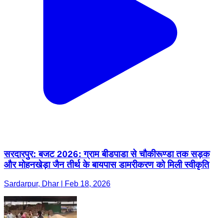
सरदारपुर: बजट 2026: ग्राम बीडपाडा से चौकीरूण्डा तक सड़क
और मोहनखेड़ा जैन तीर्थ के बायपास डामरीकरण को मिली स्वीकृति
Sardarpur, Dhar | Feb 18, 2026