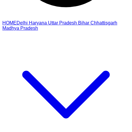
HOME
Delhi
Haryana
Uttar Pradesh
Bihar
Chhattisgarh
Madhya Pradesh