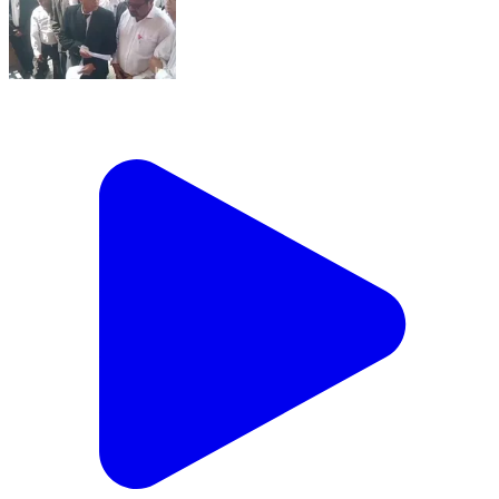
सरदारपुर: सरदारपुर में एडवोकेट प्रोटेक्शन एक्ट लागू करने की
मांग, अभिभाषक संघ ने SDM को सौंपा ज्ञापन