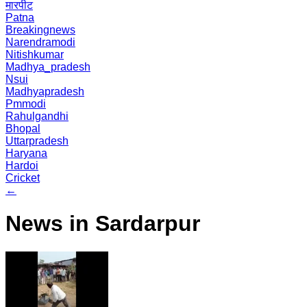
मारपीट
Patna
Breakingnews
Narendramodi
Nitishkumar
Madhya_pradesh
Nsui
Madhyapradesh
Pmmodi
Rahulgandhi
Bhopal
Uttarpradesh
Haryana
Hardoi
Cricket
←
News in Sardarpur