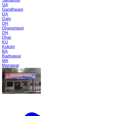
Sardarpur
GA
Gandhwani
DA
Dahi
DH
Dharampuri
DH
Dhar
KU
Kukshi
BA
Badnawar
MA
Manawar