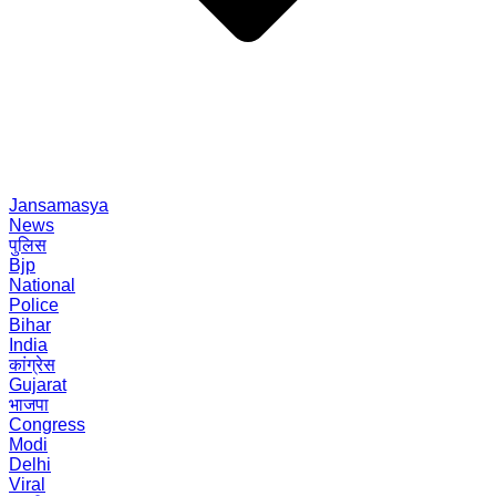
Jansamasya
News
पुलिस
Bjp
National
Police
Bihar
India
कांग्रेस
Gujarat
भाजपा
Congress
Modi
Delhi
Viral