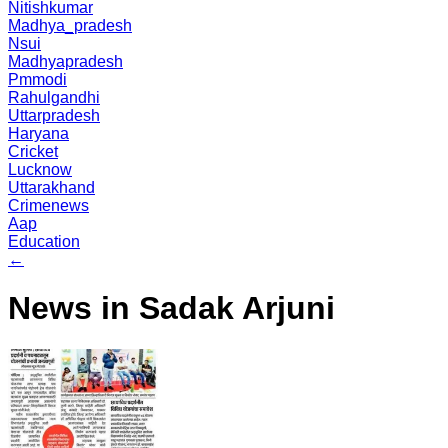
Nitishkumar
Madhya_pradesh
Nsui
Madhyapradesh
Pmmodi
Rahulgandhi
Uttarpradesh
Haryana
Cricket
Lucknow
Uttarakhand
Crimenews
Aap
Education
←
News in Sadak Arjuni