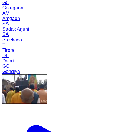
GO
Goregaon
AM
Amgaon
SA
Sadak Arjuni
SA
Salekasa
TI
Tirora
DE
Deori
GO
Gondiya