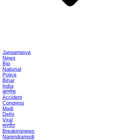
Jansamasya
News
Bjp
National
Police
Bihar
India
कांग्रेस
Accident
Congress
Modi
Delhi
Viral
मारपीट
Breakingnews
Narendramodi