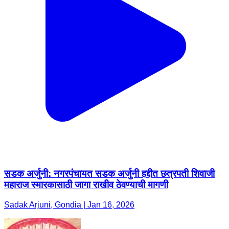
सडक अर्जुनी: नगरपंचायत सडक अर्जुनी हद्दीत छत्रपती शिवाजी
महाराज स्मारकासाठी जागा राखीव ठेवण्याची मागणी
Sadak Arjuni, Gondia | Jan 16, 2026