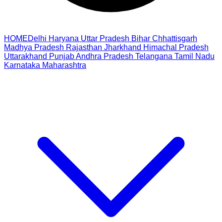
HOME
Delhi
Haryana
Uttar Pradesh
Bihar
Chhattisgarh
Madhya Pradesh
Rajasthan
Jharkhand
Himachal Pradesh
Uttarakhand
Punjab
Andhra Pradesh
Telangana
Tamil Nadu
Karnataka
Maharashtra