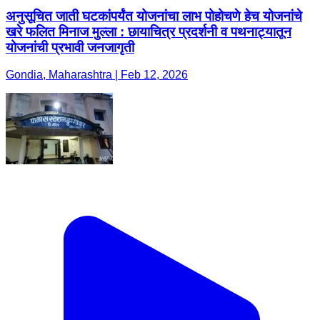
अनुसूचित जाती घटकांपर्यंत योजनांचा लाभ पोहोचणे हेच योजनांचे
खरे फलित मिनाज मुल्ला : छायाचित्र प्रदर्शनी व पथनाट्यातून
योजनांची प्रभावी जनजागृती
Gondia, Maharashtra | Feb 12, 2026