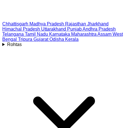
Chhattisgarh
Madhya Pradesh
Rajasthan
Jharkhand
Himachal Pradesh
Uttarakhand
Punjab
Andhra Pradesh
Telangana
Tamil Nadu
Karnataka
Maharashtra
Assam
West
Bengal
Tripura
Gujarat
Odisha
Kerala
Rohtas