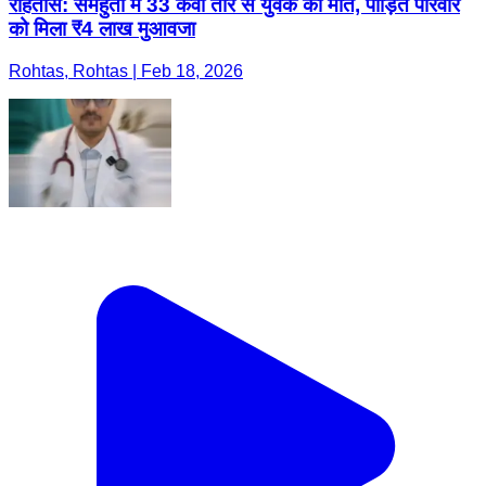
रोहतास: समहुता में 33 केवी तार से युवक की मौत, पीड़ित परिवार
को मिला ₹4 लाख मुआवजा
Rohtas, Rohtas | Feb 18, 2026