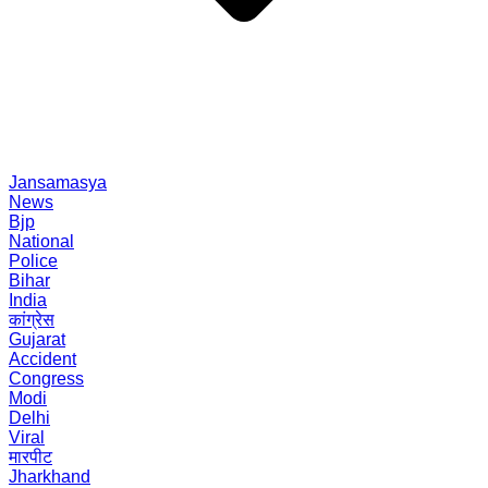
Jansamasya
News
Bjp
National
Police
Bihar
India
कांग्रेस
Gujarat
Accident
Congress
Modi
Delhi
Viral
मारपीट
Jharkhand