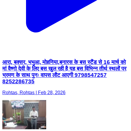
आरा, बक्सर, भभुआ, मोहनिया,बनारस के बस स्टैंड से 16 मार्च को
मां वैष्णो देवी के लिए बस खुल रही है यह बस विभिन्न तीर्थ स्थलों पर
भ्रमण के साथ पुनः वापस लौट आएगी 9798547257
8252286735
Rohtas, Rohtas | Feb 28, 2026