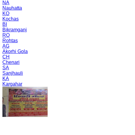
NA
Nauhatta
KO
Kochas
BI
Bikramganj
RO
Rohtas
AG
Akorhi Gola
CH
Chenari
SA
Sanjhauli
KA
Kargahar