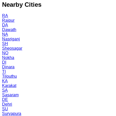
Nearby Cities
RA
Rajpur
DA
Dawath
NA
Nasriganj
SH
Sheosagar
NO
Nokha
DI
Dinara
TI
Tilouthu
KA
Karakat
SA
Sasaram
DE
Dehri
SU
Suryapura