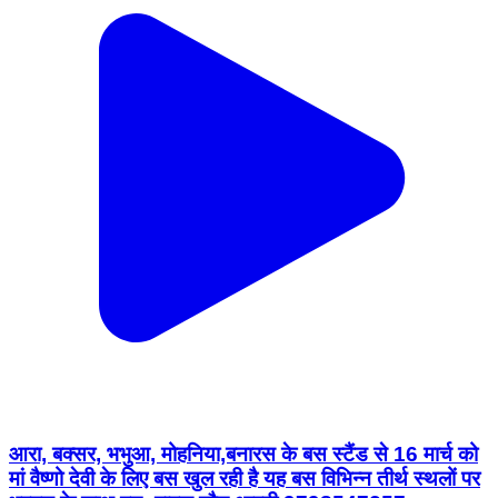
आरा, बक्सर, भभुआ, मोहनिया,बनारस के बस स्टैंड से 16 मार्च को
मां वैष्णो देवी के लिए बस खुल रही है यह बस विभिन्न तीर्थ स्थलों पर