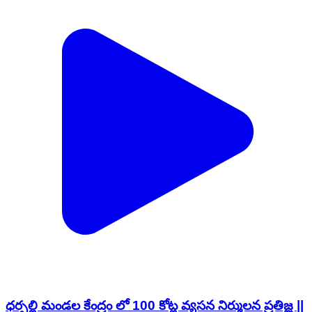
ధర్పల్లి మండల కేంద్రం లో 100 కోట్ల వ్యసన నిర్ములన ప్రతిజ్ఞ ||