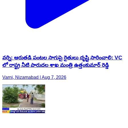
వర్ని: ఆరుతడి పంటల సాగుపై రైతులు దృష్టి సారించాలి: VC
లో రాష్ట్ర నీటి పారుదల శాఖ మంత్రి ఉత్తంకుమార్ రెడ్డి
Varni, Nizamabad | Aug 7, 2026