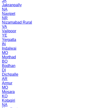
JA
Jakranpally
NA
Navipet
NR
Nizamabad Rural
VA
Vailpoor
YE
Yergatla
IN
Indalwai
MO
Morthad
BO
Bodhan
DI
Dichpalle
AR
Armur
MO
Mosara
KO
Kotagiri
NA