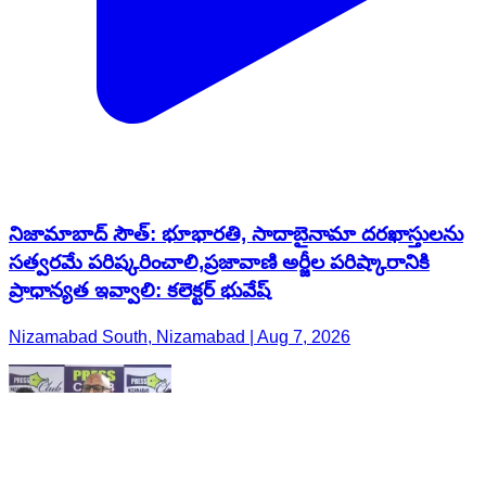
నిజామాబాద్ సౌత్: భూభారతి, సాదాబైనామా దరఖాస్తులను
సత్వరమే పరిష్కరించాలి,ప్రజావాణి అర్జీల పరిష్కారానికి
ప్రాధాన్యత ఇవ్వాలి: కలెక్టర్ భువేష్
Nizamabad South, Nizamabad | Aug 7, 2026