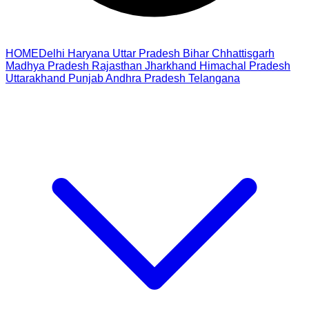
HOME
Delhi
Haryana
Uttar Pradesh
Bihar
Chhattisgarh
Madhya Pradesh
Rajasthan
Jharkhand
Himachal Pradesh
Uttarakhand
Punjab
Andhra Pradesh
Telangana