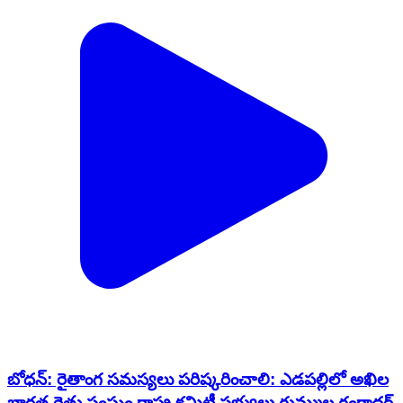
బోధన్: రైతాంగ సమస్యలు పరిష్కరించాలి: ఎడపల్లిలో అఖిల
భారత రైతు సంఘం రాష్ట్ర కమిటీ సభ్యులు గుమ్ముల గంగాధర్