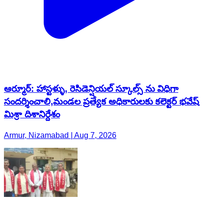
ఆర్మూర్: హాస్టళ్ళు, రెసిడెన్షియల్ స్కూల్స్ ను విధిగా
సందర్శించాలి,మండల ప్రత్యేక అధికారులకు కలెక్టర్ భవేష్
మిశ్రా దిశానిర్దేశం
Armur, Nizamabad | Aug 7, 2026