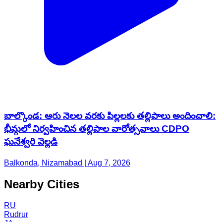
బాల్కొండ: ఆరు నెలల వరకు పిల్లలకు తల్లిపాలు అందించాలి:
భీమ్గలో నిర్వహించిన తల్లిపాల వారోత్సవాలు CDPO
ఘనేశ్వరి వెల్లడి
Balkonda, Nizamabad | Aug 7, 2026
Nearby Cities
RU
Rudrur