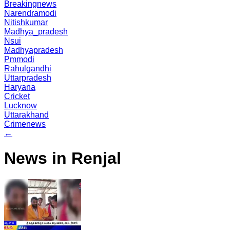
Breakingnews
Narendramodi
Nitishkumar
Madhya_pradesh
Nsui
Madhyapradesh
Pmmodi
Rahulgandhi
Uttarpradesh
Haryana
Cricket
Lucknow
Uttarakhand
Crimenews
←
News in Renjal