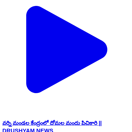
వర్ని మండల కేంద్రంలో దోమల మందు పిచికారి ||
DRUSHYAM NEWS