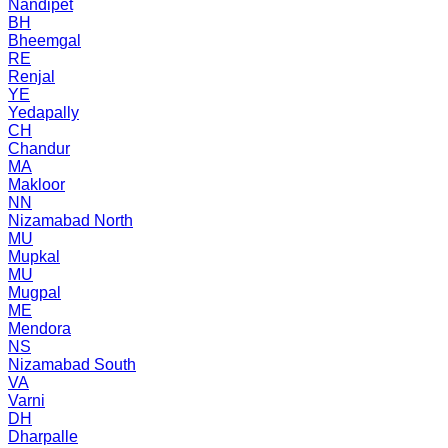
Nandipet
BH
Bheemgal
RE
Renjal
YE
Yedapally
CH
Chandur
MA
Makloor
NN
Nizamabad North
MU
Mupkal
MU
Mugpal
ME
Mendora
NS
Nizamabad South
VA
Varni
DH
Dharpalle