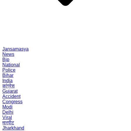
Jansamasya
News
Bjp
National
Police
Bihar
India
कांग्रेस
Gujarat
Accident
Congress
Modi
Delhi
Viral
मारपीट
Jharkhand