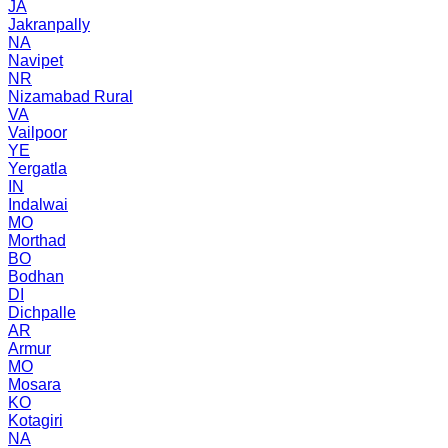
JA
Jakranpally
NA
Navipet
NR
Nizamabad Rural
VA
Vailpoor
YE
Yergatla
IN
Indalwai
MO
Morthad
BO
Bodhan
DI
Dichpalle
AR
Armur
MO
Mosara
KO
Kotagiri
NA