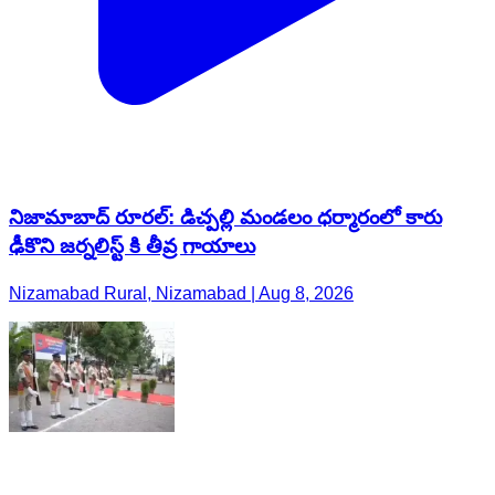
నిజామాబాద్ రూరల్: డిచ్పల్లి మండలం ధర్మారంలో కారు
ఢీకొని జర్నలిస్ట్ కి తీవ్ర గాయాలు
Nizamabad Rural, Nizamabad | Aug 8, 2026