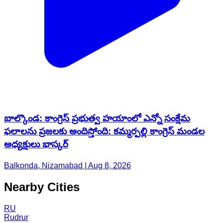
బాల్కొండ: కాంగ్రెస్ ప్రభుత్వ హయాంలో ఎన్నో సంక్షేమ
ఫలాలను ప్రజలకు అందిస్తోంది: కమ్మర్పల్లి కాంగ్రెస్ మండల
అధ్యక్షులు భాస్కర్
Balkonda, Nizamabad | Aug 8, 2026
Nearby Cities
RU
Rudrur