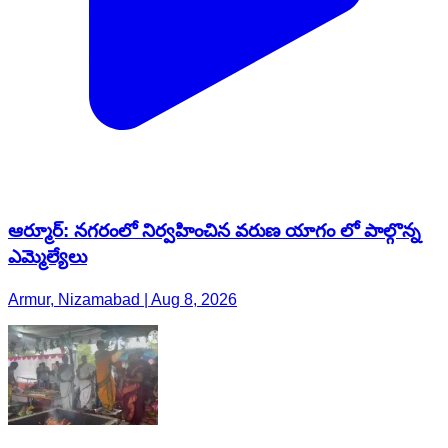
ఆర్మూర్: నగరంలో నిర్వహించిన వరుణ యాగం లో పాల్గొన్న
ఎమ్మెల్యేలు
Armur, Nizamabad | Aug 8, 2026