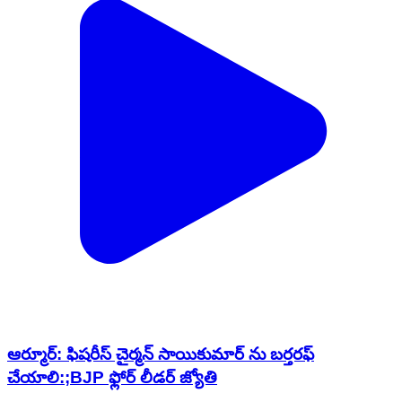
ఆర్మూర్: ఫిషరీస్ చైర్మన్ సాయికుమార్ ను బర్తరఫ్
చేయాలి:;BJP ఫ్లోర్ లీడర్ జ్యోతి