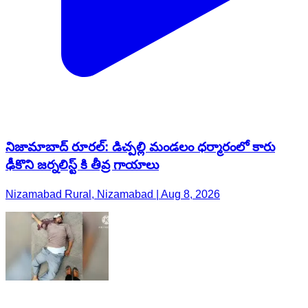
నిజామాబాద్ రూరల్: డిచ్పల్లి మండలం ధర్మారంలో కారు
ఢీకొని జర్నలిస్ట్ కి తీవ్ర గాయాలు
Nizamabad Rural, Nizamabad | Aug 8, 2026