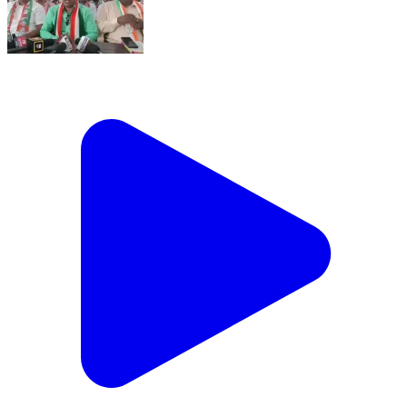
బాల్కొండ: రాష్ట్ర ప్రభుత్వం ప్రవేశపెట్టిన నూతన పెన్షన్ లను
అర్హులైన వారు దరఖాస్తు చేసుకోవాలి: భీంగల్ కాంగ్రెస్