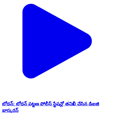
బోధన్: బోధన్ పట్టణ పోలీస్ స్టేషన్లో తనిఖీ చేసిన డిఐజి
భాస్కరన్