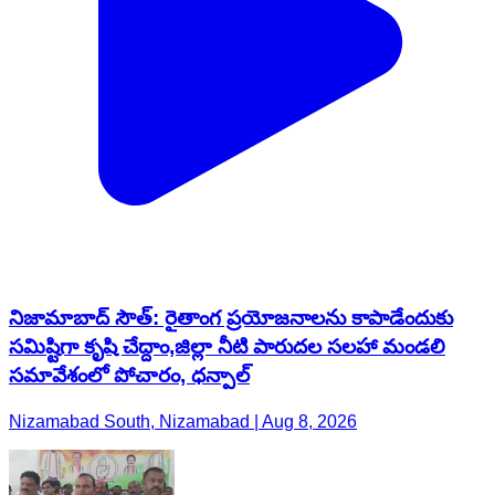
నిజామాబాద్ సౌత్: రైతాంగ ప్రయోజనాలను కాపాడేందుకు
సమిష్టిగా కృషి చేద్దాం,జిల్లా నీటి పారుదల సలహా మండలి
సమావేశంలో పోచారం, ధన్పాల్
Nizamabad South, Nizamabad | Aug 8, 2026