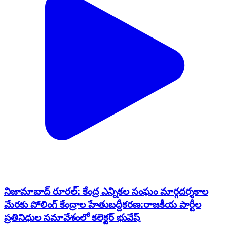
నిజామాబాద్ రూరల్: కేంద్ర ఎన్నికల సంఘం మార్గదర్శకాల
మేరకు పోలింగ్ కేంద్రాల హేతుబద్దీకరణ:రాజకీయ పార్టీల
ప్రతినిధుల సమావేశంలో కలెక్టర్ భువేష్