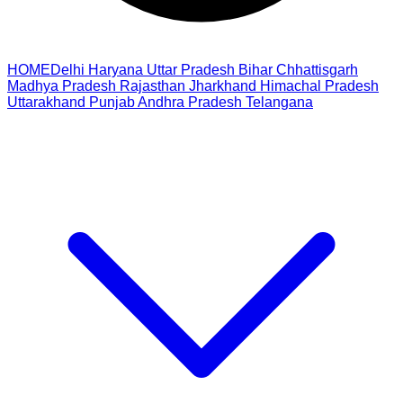
HOME
Delhi
Haryana
Uttar Pradesh
Bihar
Chhattisgarh
Madhya Pradesh
Rajasthan
Jharkhand
Himachal Pradesh
Uttarakhand
Punjab
Andhra Pradesh
Telangana