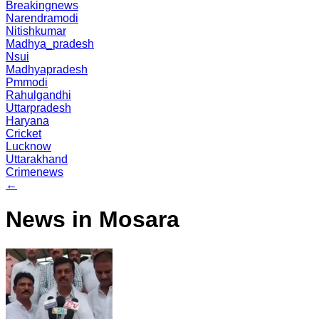
Breakingnews
Narendramodi
Nitishkumar
Madhya_pradesh
Nsui
Madhyapradesh
Pmmodi
Rahulgandhi
Uttarpradesh
Haryana
Cricket
Lucknow
Uttarakhand
Crimenews
←
News in Mosara