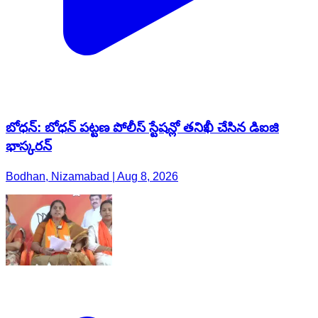
బోధన్: బోధన్ పట్టణ పోలీస్ స్టేషన్లో తనిఖీ చేసిన డిఐజి
భాస్కరన్
Bodhan, Nizamabad | Aug 8, 2026