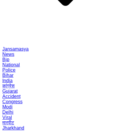
Jansamasya
News
Bjp
National
Police
Bihar
India
कांग्रेस
Gujarat
Accident
Congress
Modi
Delhi
Viral
मारपीट
Jharkhand