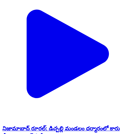
నిజామాబాద్ రూరల్: డిచ్పల్లి మండలం ధర్మారంలో కారు