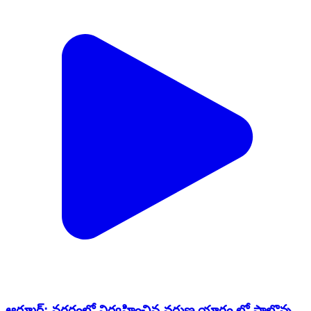
ఆర్మూర్: నగరంలో నిర్వహించిన వరుణ యాగం లో పాల్గొన్న