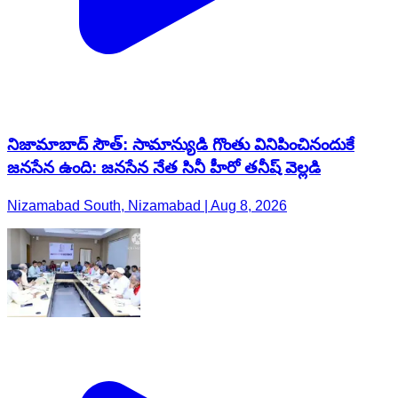
నిజామాబాద్ సౌత్: సామాన్యుడి గొంతు వినిపించినందుకే
జనసేన ఉంది: జనసేన నేత సినీ హీరో తనీష్ వెల్లడి
Nizamabad South, Nizamabad | Aug 8, 2026