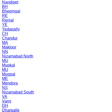
Nandipet
BH
Bheemgal
RE
Renjal
YE
Yedapally
CH
Chandur
MA
Makloor
NN
Nizamabad North
MU
Mupkal
MU
Mugpal
ME
Mendora
NS
Nizamabad South
VA
Varni
DH
Dharpalle