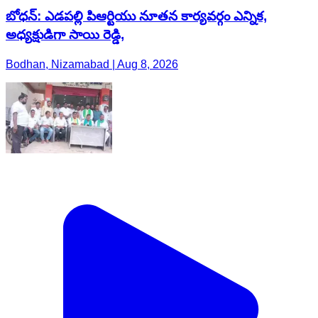
బోధన్: ఎడపల్లి పిఆర్టియు నూతన కార్యవర్గం ఎన్నిక,
అధ్యక్షుడిగా సాయి రెడ్డి,
Bodhan, Nizamabad | Aug 8, 2026