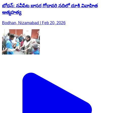
బోధన్: నవీపేట బాసర గోదావరి నదిలో దూకి వివాహిత
ఆత్మహత్య
Bodhan, Nizamabad | Feb 20, 2026