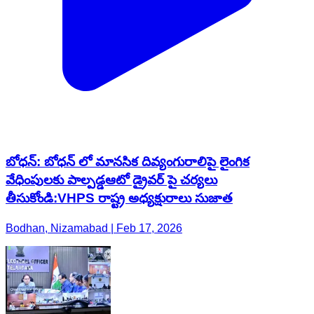
బోధన్: బోధన్ లో మానసిక దివ్యంగురాలిపై లైంగిక
వేధింపులకు పాల్పడ్డఆటో డ్రైవర్ పై చర్యలు
తీసుకోండి:VHPS రాష్ట్ర అధ్యక్షురాలు సుజాత
Bodhan, Nizamabad | Feb 17, 2026