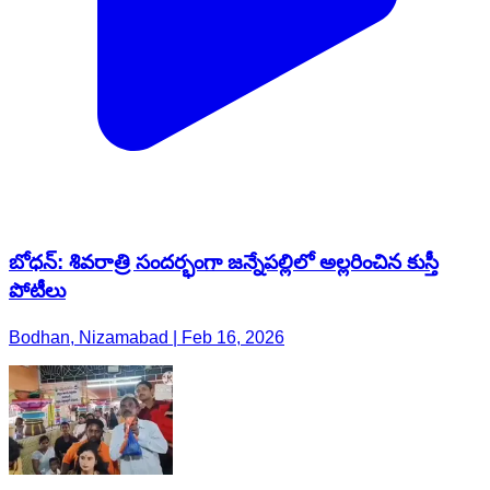
బోధన్: శివరాత్రి సందర్భంగా జన్నేపల్లిలో అల్లరించిన కుస్తీ
పోటీలు
Bodhan, Nizamabad | Feb 16, 2026