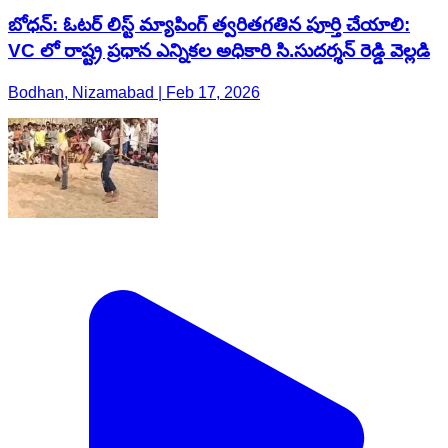
బోధన్: ఓటర్ లిస్ట్ మ్యాపింగ్ త్వరితగతిన పూర్తి చేయాలి:
VC లో రాష్ట్ర ప్రధాన ఎన్నికల అధికారి సి.సుదర్శన్ రెడ్డి వెల్లడి
Bodhan, Nizamabad | Feb 17, 2026