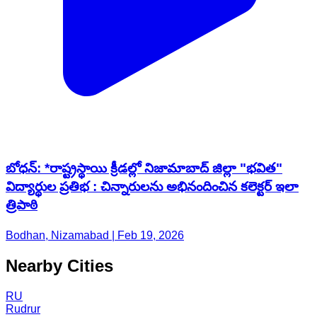
బోధన్: *రాష్ట్రస్థాయి క్రీడల్లో నిజామాబాద్ జిల్లా "భవిత"
విద్యార్థుల ప్రతిభ : చిన్నారులను అభినందించిన కలెక్టర్ ఇలా
త్రిపాఠి
Bodhan, Nizamabad | Feb 19, 2026
Nearby Cities
RU
Rudrur