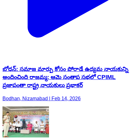
బోధన్: సమాజ మార్పు కోసం పోరాడే ఉద్యమ నాయకున్ని
అందించింది రాజమ్మ: ఆమె సంతాప సభలో CPIML
ప్రజాపంతా రాష్ట్ర నాయకులు ప్రభాకర్
Bodhan, Nizamabad | Feb 14, 2026