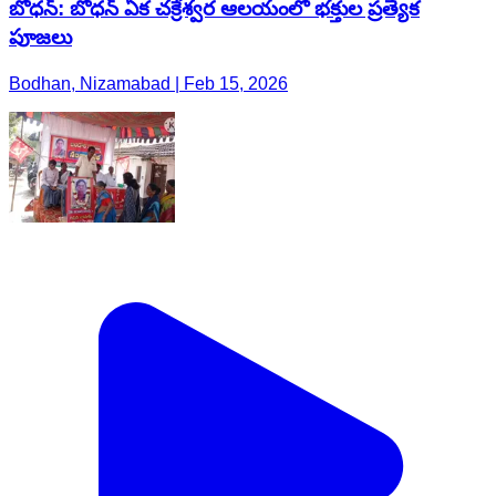
బోధన్: బోధన్ ఏక చక్రేశ్వర ఆలయంలో భక్తుల ప్రత్యేక
పూజలు
Bodhan, Nizamabad | Feb 15, 2026