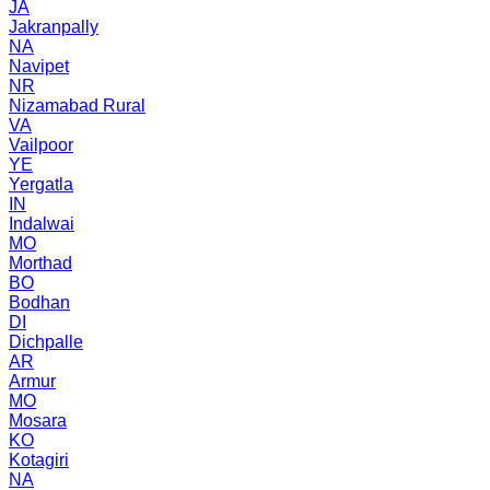
JA
Jakranpally
NA
Navipet
NR
Nizamabad Rural
VA
Vailpoor
YE
Yergatla
IN
Indalwai
MO
Morthad
BO
Bodhan
DI
Dichpalle
AR
Armur
MO
Mosara
KO
Kotagiri
NA