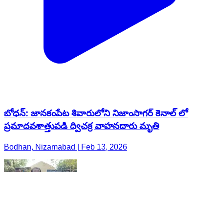
బోధన్: జానకంపేట శివారులోని నిజాంసాగర్ కెనాల్ లో
ప్రమాదవశాత్తుపడి ద్విచక్ర వాహనదారు మృతి
Bodhan, Nizamabad | Feb 13, 2026