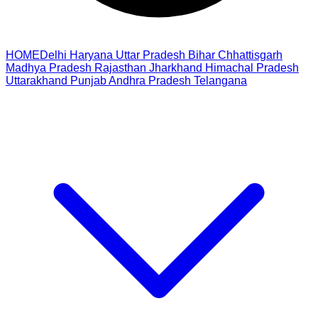
HOME
Delhi
Haryana
Uttar Pradesh
Bihar
Chhattisgarh
Madhya Pradesh
Rajasthan
Jharkhand
Himachal Pradesh
Uttarakhand
Punjab
Andhra Pradesh
Telangana