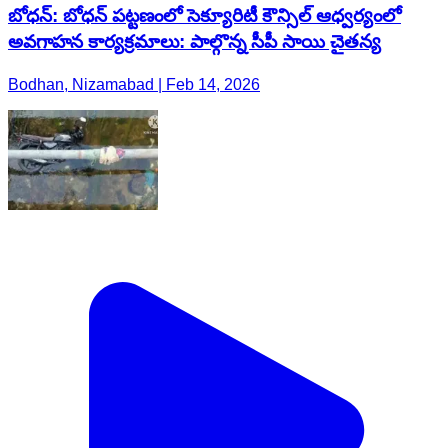
బోధన్: బోధన్ పట్టణంలో సెక్యూరిటీ కౌన్సిల్ ఆధ్వర్యంలో
అవగాహన కార్యక్రమాలు: పాల్గొన్న సీపీ సాయి చైతన్య
Bodhan, Nizamabad | Feb 14, 2026