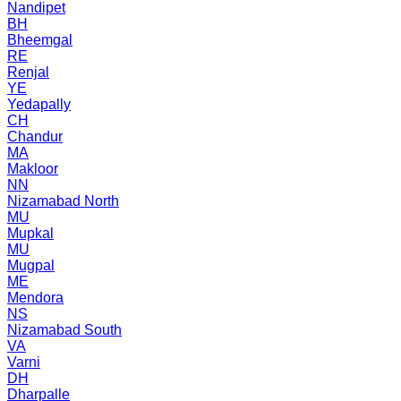
Nandipet
BH
Bheemgal
RE
Renjal
YE
Yedapally
CH
Chandur
MA
Makloor
NN
Nizamabad North
MU
Mupkal
MU
Mugpal
ME
Mendora
NS
Nizamabad South
VA
Varni
DH
Dharpalle