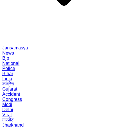
Jansamasya
News
Bjp
National
Police
Bihar
India
कांग्रेस
Gujarat
Accident
Congress
Modi
Delhi
Viral
मारपीट
Jharkhand