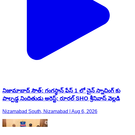
నిజామాబాద్ సౌత్: గంగస్థాన్ ఫేస్ 1 లో చైన్ స్నాచింగ్ కు
పాల్పడ్డ నిందితుడు అరెస్ట్: రూరల్ SHO శ్రీనివాస్ వెల్లడి
Nizamabad South, Nizamabad | Aug 6, 2026