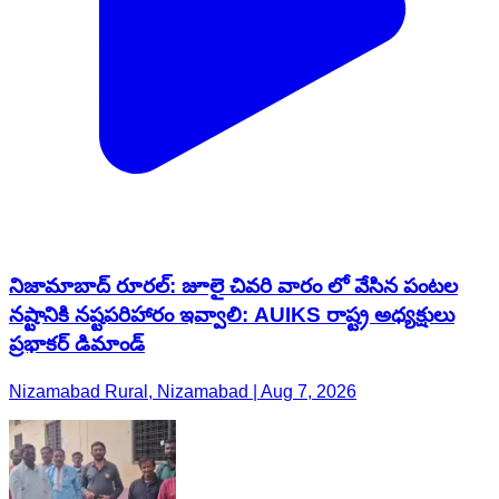
నిజామాబాద్ రూరల్: జూలై చివరి వారం లో వేసిన పంటల
నష్టానికి నష్టపరిహారం ఇవ్వాలి: AUIKS రాష్ట్ర అధ్యక్షులు
ప్రభాకర్ డిమాండ్
Nizamabad Rural, Nizamabad | Aug 7, 2026