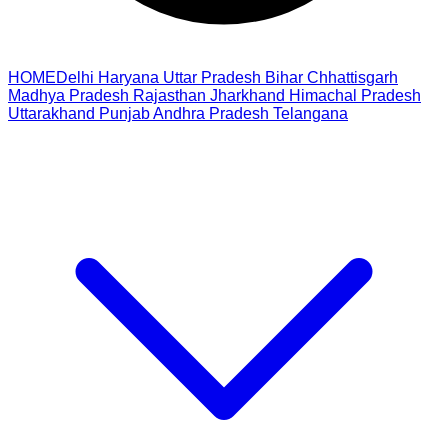
HOME
Delhi
Haryana
Uttar Pradesh
Bihar
Chhattisgarh
Madhya Pradesh
Rajasthan
Jharkhand
Himachal Pradesh
Uttarakhand
Punjab
Andhra Pradesh
Telangana