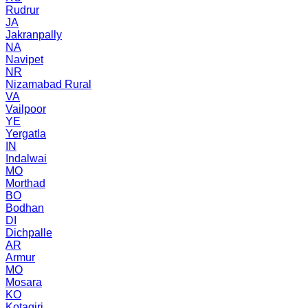
Rudrur
JA
Jakranpally
NA
Navipet
NR
Nizamabad Rural
VA
Vailpoor
YE
Yergatla
IN
Indalwai
MO
Morthad
BO
Bodhan
DI
Dichpalle
AR
Armur
MO
Mosara
KO
Kotagiri