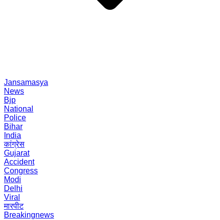
Jansamasya
News
Bjp
National
Police
Bihar
India
कांग्रेस
Gujarat
Accident
Congress
Modi
Delhi
Viral
मारपीट
Breakingnews