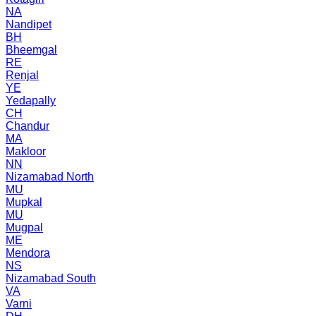
NA
Nandipet
BH
Bheemgal
RE
Renjal
YE
Yedapally
CH
Chandur
MA
Makloor
NN
Nizamabad North
MU
Mupkal
MU
Mugpal
ME
Mendora
NS
Nizamabad South
VA
Varni