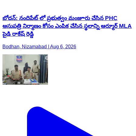
బోధన్: నందిపేట్ లో ప్రభుత్వం మంజూరు చేసిన PHC
ఆసుపత్రి నిర్మాణం కోసం ఎంపిక చేసిన స్థలాన్ని ఆర్మూర్ MLA
పైడి రాకేష్ రెడ్డి
Bodhan, Nizamabad | Aug 6, 2026