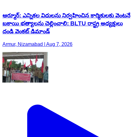
ఆర్మూర్: ఎన్నికల విధులను నిర్వహించిన కార్మికులకు వెంటనే
బకాయి భత్యాలను చెల్లించాలి: BLTU రాష్ట్ర అధ్యక్షులు
దండి వెంకట్ డిమాండ్
Armur, Nizamabad | Aug 7, 2026