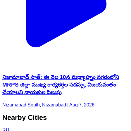
నిజామాబాద్ సౌత్: ఈ నెల 10న మధ్యాహ్నం నగరంలోని
MRPS జిల్లా ముఖ్య కార్యకర్తల సదస్సు, విజయవంతం
చేయాలని నాయకుల పిలుపు
Nizamabad South, Nizamabad | Aug 7, 2026
Nearby Cities
RU