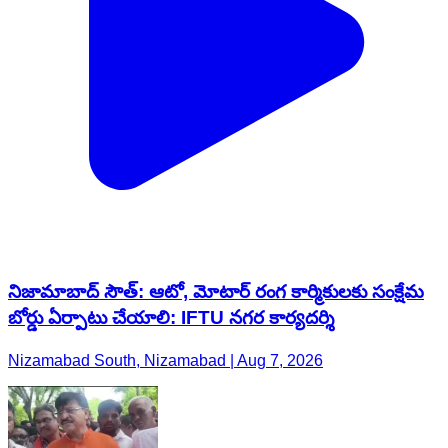
నిజామాబాద్ సౌత్: ఆటో, మోటార్‌ రంగ కార్మికులకు సంక్షేమ
బోర్డు ఏర్పాటు చేయాలి: IFTU నగర కార్యదర్శి
Nizamabad South, Nizamabad | Aug 7, 2026