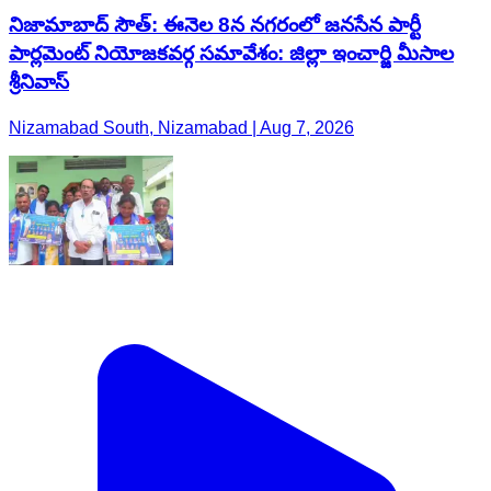
నిజామాబాద్ సౌత్: ఈనెల 8న నగరంలో జనసేన పార్టీ
పార్లమెంట్ నియోజకవర్గ సమావేశం: జిల్లా ఇంచార్జి మీసాల
శ్రీనివాస్
Nizamabad South, Nizamabad | Aug 7, 2026