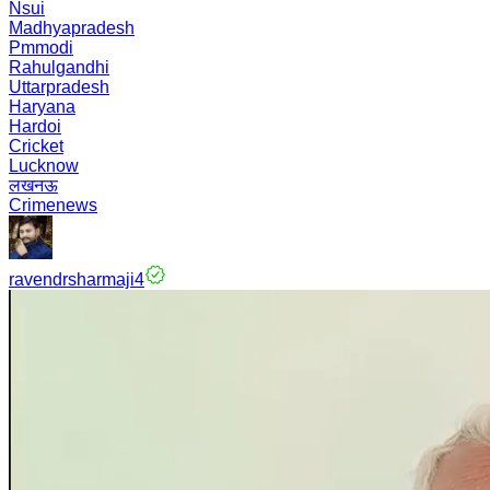
Nsui
Madhyapradesh
Pmmodi
Rahulgandhi
Uttarpradesh
Haryana
Hardoi
Cricket
Lucknow
लखनऊ
Crimenews
ravendrsharmaji4