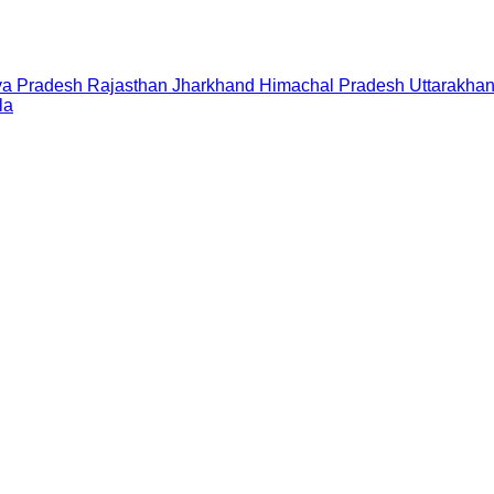
a Pradesh
Rajasthan
Jharkhand
Himachal Pradesh
Uttarakha
la