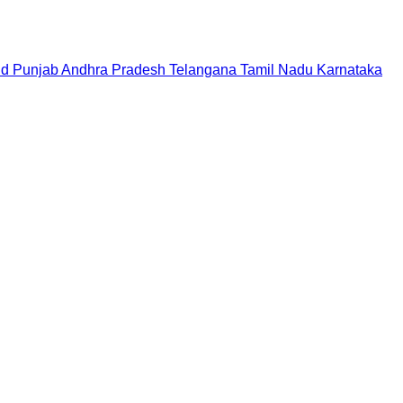
nd
Punjab
Andhra Pradesh
Telangana
Tamil Nadu
Karnataka