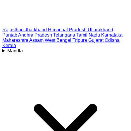
Rajasthan
Jharkhand
Himachal Pradesh
Uttarakhand
Punjab
Andhra Pradesh
Telangana
Tamil Nadu
Karnataka
Maharashtra
Assam
West Bengal
Tripura
Gujarat
Odisha
Kerala
Mandla