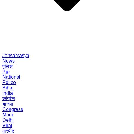
Jansamasya
News
पुलिस
Bjp
National
Police
Bihar
India
कांग्रेस
भाजपा
Congress
Modi
Delhi
Viral
मारपीट