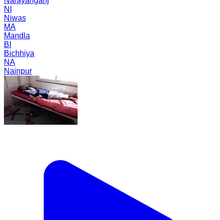
Narayanganj
NI
Niwas
MA
Mandla
BI
Bichhiya
NA
Nainpur