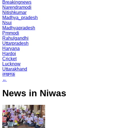
Breakingnews
Narendramodi
Nitishkumar
Madhya_pradesh
Nsui
Madhyapradesh
Pmmodi
Rahulgandhi
Uttarpradesh
Haryana
Hardoi
Cricket
Lucknow
Uttarakhand
लखनऊ
←
News in Niwas