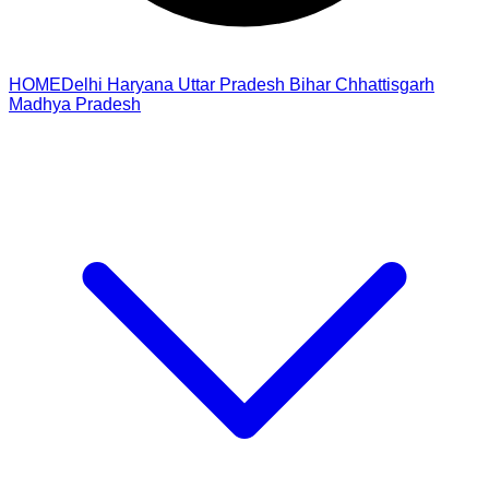
HOME
Delhi
Haryana
Uttar Pradesh
Bihar
Chhattisgarh
Madhya Pradesh