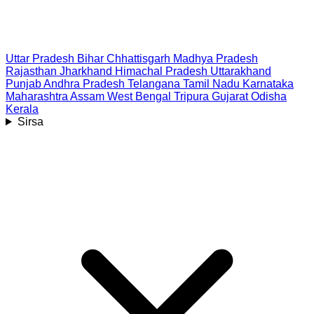
Uttar Pradesh
Bihar
Chhattisgarh
Madhya Pradesh
Rajasthan
Jharkhand
Himachal Pradesh
Uttarakhand
Punjab
Andhra Pradesh
Telangana
Tamil Nadu
Karnataka
Maharashtra
Assam
West Bengal
Tripura
Gujarat
Odisha
Kerala
Sirsa