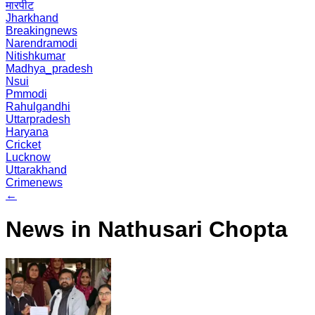
मारपीट
Jharkhand
Breakingnews
Narendramodi
Nitishkumar
Madhya_pradesh
Nsui
Pmmodi
Rahulgandhi
Uttarpradesh
Haryana
Cricket
Lucknow
Uttarakhand
Crimenews
←
News in Nathusari Chopta