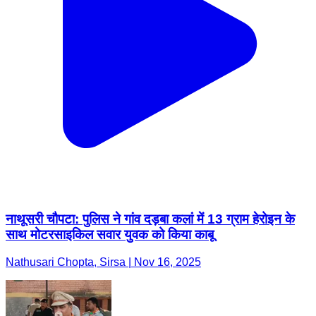
नाथूसरी चौपटा: पुलिस ने गांव दड़बा कलां में 13 ग्राम हेरोइन के
साथ मोटरसाइकिल सवार युवक को किया काबू
Nathusari Chopta, Sirsa | Nov 16, 2025