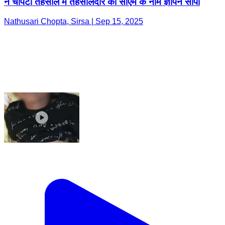
ने चोपटा तहसील में तहसीलदार को सीएम के नाम ज्ञापन सौंपा
Nathusari Chopta, Sirsa | Sep 15, 2025