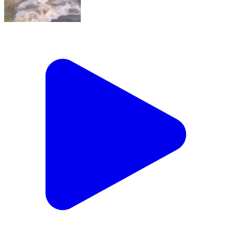
नाथूसरी चौपटा: गांव माखोसरानी के पास नोहर फीडर नहर टूटी,
तीन सौ एकड़ में जलभराव, किसानों ने मुआवजे की मांग की