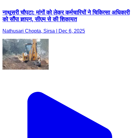
नाथूसरी चौपटा: मांगों को लेकर कर्मचारियों ने चिकित्सा अधिकारी
को सौंपा ज्ञापन, सीएम से की शिकायत
Nathusari Chopta, Sirsa | Dec 6, 2025