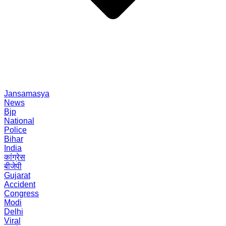
Jansamasya
News
Bjp
National
Police
Bihar
India
कांग्रेस
बीजेपी
Gujarat
Accident
Congress
Modi
Delhi
Viral