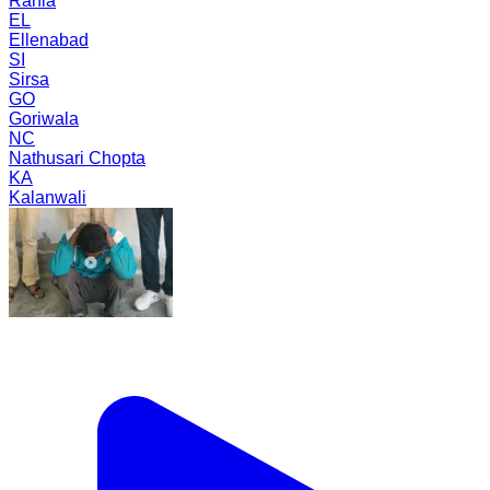
Rania
EL
Ellenabad
SI
Sirsa
GO
Goriwala
NC
Nathusari Chopta
KA
Kalanwali