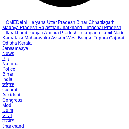
HOME
Delhi
Haryana
Uttar Pradesh
Bihar
Chhattisgarh
Madhya Pradesh
Rajasthan
Jharkhand
Himachal Pradesh
Uttarakhand
Punjab
Andhra Pradesh
Telangana
Tamil Nadu
Karnataka
Maharashtra
Assam
West Bengal
Tripura
Gujarat
Odisha
Kerala
Jansamasya
News
Bjp
National
Police
Bihar
India
कांग्रेस
Gujarat
Accident
Congress
Modi
Delhi
Viral
मारपीट
Jharkhand