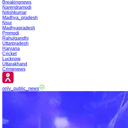
Breakingnews
Narendramodi
Nitishkumar
Madhya_pradesh
Nsui
Madhyapradesh
Pmmodi
Rahulgandhi
Uttarpradesh
Haryana
Cricket
Lucknow
Uttarakhand
Crimenews
only_public_news