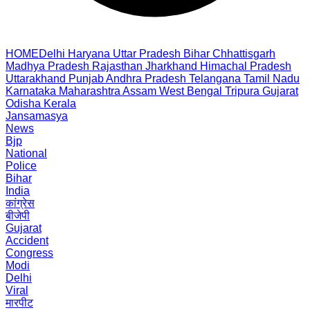
HOME
Delhi
Haryana
Uttar Pradesh
Bihar
Chhattisgarh
Madhya Pradesh
Rajasthan
Jharkhand
Himachal Pradesh
Uttarakhand
Punjab
Andhra Pradesh
Telangana
Tamil Nadu
Karnataka
Maharashtra
Assam
West Bengal
Tripura
Gujarat
Odisha
Kerala
Jansamasya
News
Bjp
National
Police
Bihar
India
कांग्रेस
बीजेपी
Gujarat
Accident
Congress
Modi
Delhi
Viral
मारपीट