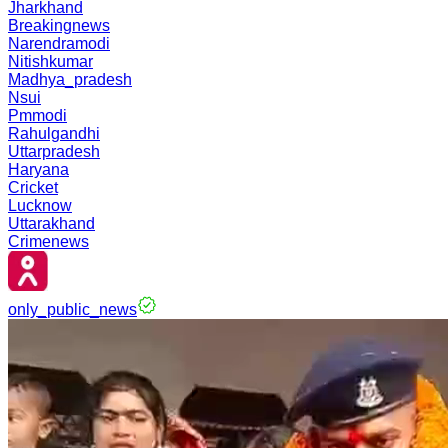
Jharkhand
Breakingnews
Narendramodi
Nitishkumar
Madhya_pradesh
Nsui
Pmmodi
Rahulgandhi
Uttarpradesh
Haryana
Cricket
Lucknow
Uttarakhand
Crimenews
only_public_news