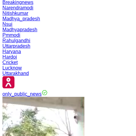
Breakingnews
Narendramodi
Nitishkumar
Madhya_pradesh
Nsui
Madhyapradesh
Pmmodi
Rahulgandhi
Uttarpradesh
Haryana
Hardoi
Cricket
Lucknow
Uttarakhand
only_public_news