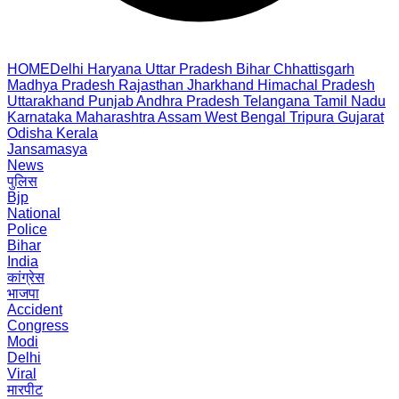
HOME
Delhi
Haryana
Uttar Pradesh
Bihar
Chhattisgarh
Madhya Pradesh
Rajasthan
Jharkhand
Himachal Pradesh
Uttarakhand
Punjab
Andhra Pradesh
Telangana
Tamil Nadu
Karnataka
Maharashtra
Assam
West Bengal
Tripura
Gujarat
Odisha
Kerala
Jansamasya
News
पुलिस
Bjp
National
Police
Bihar
India
कांग्रेस
भाजपा
Accident
Congress
Modi
Delhi
Viral
मारपीट