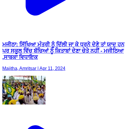
ਮਜੀਠਾ: ਸਿੱਖਿਆ ਮੰਤਰੀ ਨੂੰ ਦਿੱਲੀ ਜਾ ਕੇ ਧਰਨੇ ਦੇਣੇ ਤਾਂ ਯਾਦ ਹਨ
ਪਰ ਸਕੂਲ ਵਿੱਚ ਬੱਚਿਆਂ ਨੂੰ ਕਿਤਾਬਾਂ ਦੇਣਾ ਚੇਤੇ ਨਹੀਂ - ਮਜੀਠਿਆ
,ਸਾਬਕਾ ਵਿਧਾਇਕ
Majitha, Amritsar | Apr 11, 2024