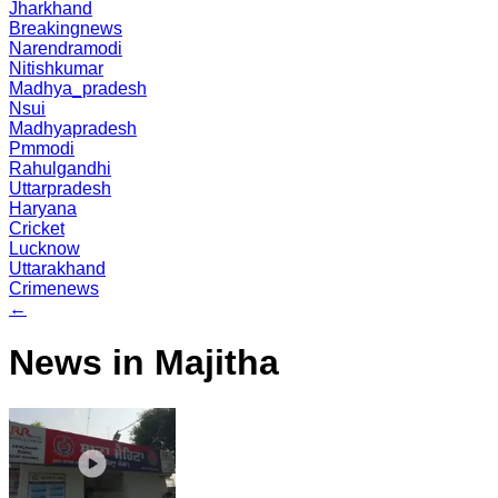
Jharkhand
Breakingnews
Narendramodi
Nitishkumar
Madhya_pradesh
Nsui
Madhyapradesh
Pmmodi
Rahulgandhi
Uttarpradesh
Haryana
Cricket
Lucknow
Uttarakhand
Crimenews
←
News in Majitha