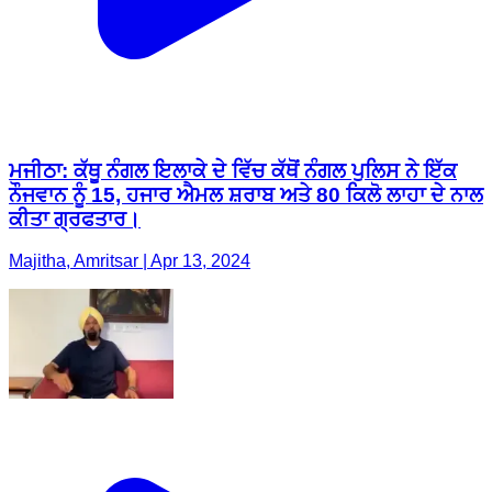
ਮਜੀਠਾ: ਕੱਥੂ ਨੰਗਲ ਇਲਾਕੇ ਦੇ ਵਿੱਚ ਕੱਥੋਂ ਨੰਗਲ ਪੁਲਿਸ ਨੇ ਇੱਕ
ਨੌਜਵਾਨ ਨੂੰ 15, ਹਜਾਰ ਐਮਲ ਸ਼ਰਾਬ ਅਤੇ 80 ਕਿਲੋ ਲਾਹਾ ਦੇ ਨਾਲ
ਕੀਤਾ ਗ੍ਰਫਤਾਰ।
Majitha, Amritsar | Apr 13, 2024