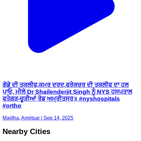
ਗੋਡੇ ਦੀ ਤਕਲੀਫ,ਕਮਰ ਦਰਦ,ਫਰੇਕਚਰ ਦੀ ਤਕਲੀਫ ਦਾ ਹਲ
ਪਾਓ, ਮੀਲੋ Dr Shailenderjit Singh ਨੂੰ NYS ਹਸਪਤਾਲ
ਫਤੇਗੜ-ਚੂੜੀਆਂ ਰੋਡ ਅਮ੍ਰੀਤਸਰ॥ #nyshospitals
#ortho
Majitha, Amritsar | Sep 14, 2025
Nearby Cities