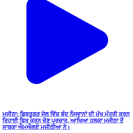
ਮਜੀਠਾ: ਡਿਬਰੂਗੜ ਜੇਲ ਵਿੱਚ ਬੰਦ ਨੌਜਵਾਨਾਂ ਦੀ ਮੁੱਖ ਮੰਤਰੀ ਕਰਨ
ਰਿਹਾਈ ਫਿਰ ਕਰਨ ਚੋਣ ਪ੍ਰਚਾਰ, ਆਖਿਆ ਹਲਕਾ ਮਜੀਠਾ ਤੋਂ
ਸਾਬਕਾ ਐਮਐਲਏ ਮਜੀਠੀਆ ਨੇ।