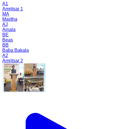
A1
Amritsar 1
MA
Majitha
AJ
Ajnala
BE
Beas
BB
Baba Bakala
A2
Amritsar 2