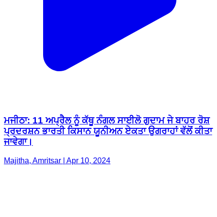
ਮਜੀਠਾ: 11 ਅਪ੍ਰੈਲ ਨੂੰ ਕੱਥੂ ਨੰਗਲ ਸਾਈਲੋ ਗੁਦਾਮ ਜੇ ਬਾਹਰ ਰੋਸ਼
ਪ੍ਰਦਰਸ਼ਨ ਭਾਰਤੀ ਕਿਸਾਨ ਯੂਨੀਅਨ ਏਕਤਾ ਉਗਰਾਹਾਂ ਵੱਲੋਂ ਕੀਤਾ
ਜਾਵੇਗਾ।
Majitha, Amritsar | Apr 10, 2024