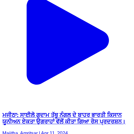
ਮਜੀਠਾ: ਸਾਈਲੋ ਗੁਦਾਮ ਤੱਥੂ ਨੰਗਲ ਦੇ ਬਾਹਰ ਭਾਰਤੀ ਕਿਸਾਨ
ਯੂਨੀਅਨ ਏਕਤਾ ਉਗਰਾਹਾਂ ਵੱਲੋਂ ਕੀਤਾ ਗਿਆ ਰੋਸ ਪ੍ਰਦਰਸ਼ਨ।
Majitha, Amritsar | Apr 11, 2024