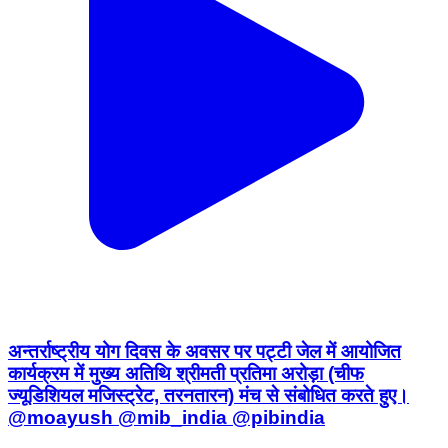
अन्तर्राष्ट्रीय योग दिवस के अवसर पर पट्टी जेल में आयोजित
कार्यक्रम में मुख्य अतिथि श्रीमती प्रतिमा अरोड़ा (चीफ
ज्यूडिशियल मजिस्ट्रेट, तरनतारन) मंच से संबोधित करते हुए।
@moayush @mib_india @pibindia