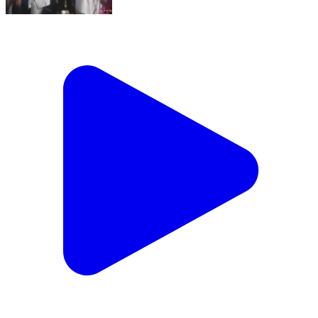
ਮਜੀਠਾ: ਕਸਬਾ ਮਜੀਠਾ ਦੀ ਵਾਰਡ ਨੰਬਰ 3 'ਚ 15 ਪਰਿਵਾਰ
ਕਾਂਗਰਸ ਨੂੰ ਛੱਡ ਕੇ ਭਾਜਪਾ ਵਿੱਚ ਹੋਏ ਸ਼ਾਮਿਲ।
Majitha, Amritsar | Apr 11, 2024