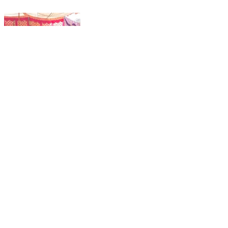
ਮਜੀਠਾ: ਪਿੰਡ ਭੋਮਾ ਚ ਰੰਗਰੇਟਾ ਟਾਈਗਰ ਫੋਰਸ ਦਾ ਹੋਇਆ
ਇਕੱਠ, ਕੀਤੀਆਂ ਗਈਆਂ ਨਵੀਆਂ ਨਿਯੁਕਤੀਆਂ।
Majitha, Amritsar | Apr 10, 2024