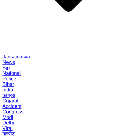
Jansamasya
News
Bjp
National
Police
Bihar
India
कांग्रेस
Gujarat
Accident
Congress
Modi
Delhi
Viral
मारपीट