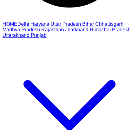
HOME
Delhi
Haryana
Uttar Pradesh
Bihar
Chhattisgarh
Madhya Pradesh
Rajasthan
Jharkhand
Himachal Pradesh
Uttarakhand
Punjab