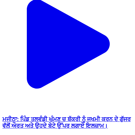
ਮਜੀਠਾ: ਪਿੰਡ ਤਲਵੰਡੀ ਘੁੰਮਣ ਚ ਬੱਕਰੀ ਨੂੰ ਜਖਮੀ ਕਰਨ ਦੇ ਗੁੱਜਰ
ਵੱਲੋਂ ਔਰਤ ਅਤੇ ਉਹਦੇ ਬੇਟੇ ਉੱਪਰ ਲਗਾਏ ਇਲਜ਼ਾਮ।