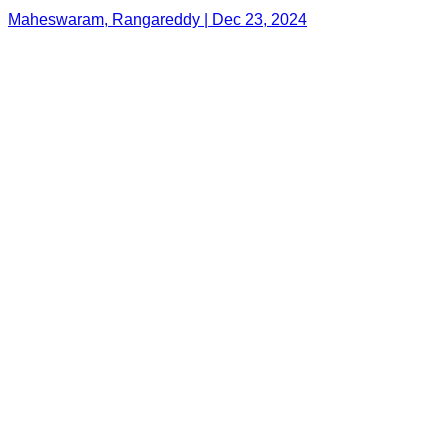
మహేశ్వరం: మహేశ్వరం నియోజకవర్గంలోని టిమ్స్ ఆస్పత్రి
ప్రహారీ కూలి పలు వాహనాలు ధ్వంసం, విచారణ చేపట్టిన
పోలీసులు