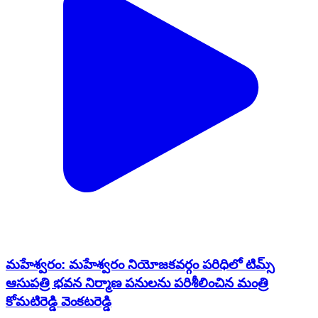
మహేశ్వరం: మహేశ్వరం నియోజకవర్గం పరిధిలో టిమ్స్
ఆసుపత్రి భవన నిర్మాణ పనులను పరిశీలించిన మంత్రి
కోమటిరెడ్డి వెంకటరెడ్డి
Maheswaram, Rangareddy | Dec 23, 2024