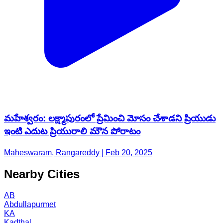
మహేశ్వరం: లక్ష్మాపురంలో ప్రేమించి మోసం చేశాడని ప్రియుడు
ఇంటి ఎదుట ప్రియురాలి మౌన పోరాటం
Maheswaram, Rangareddy | Feb 20, 2025
Nearby Cities
AB
Abdullapurmet
KA
Kadthal