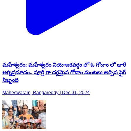
మహేశ్వరం: మహేశ్వరం నియోజకవర్గం లో ఓ గోదాం లో భారీ
అగ్నిప్రమాదం.. పూర్తి గా దగ్దమైన గోదాం మంటలు అర్పిన ఫైర్
సిబ్బంది
Maheswaram, Rangareddy | Dec 31, 2024