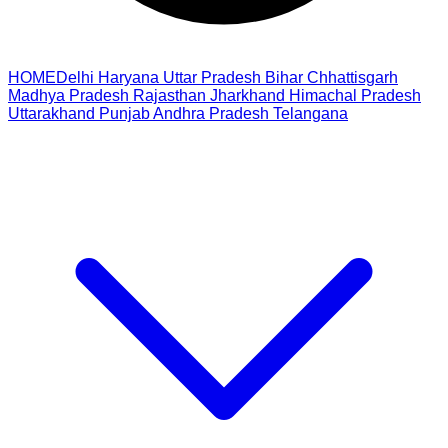
HOME
Delhi
Haryana
Uttar Pradesh
Bihar
Chhattisgarh
Madhya Pradesh
Rajasthan
Jharkhand
Himachal Pradesh
Uttarakhand
Punjab
Andhra Pradesh
Telangana