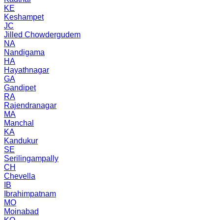
KE
Keshampet
JC
Jilled Chowdergudem
NA
Nandigama
HA
Hayathnagar
GA
Gandipet
RA
Rajendranagar
MA
Manchal
KA
Kandukur
SE
Serilingampally
CH
Chevella
IB
Ibrahimpatnam
MO
Moinabad