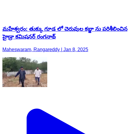
మహేశ్వరం: తుక్కు గూడ లో చెరువుల కబ్జా ను పరిశీలించిన
హైడ్రా కమిషనర్ రంగనాథ్
Maheswaram, Rangareddy | Jan 8, 2025