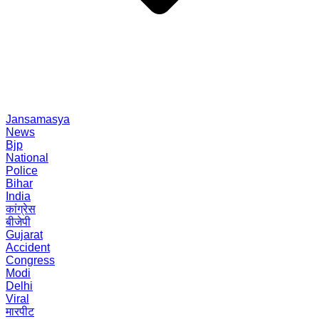
Jansamasya
News
Bjp
National
Police
Bihar
India
कांग्रेस
बीजेपी
Gujarat
Accident
Congress
Modi
Delhi
Viral
मारपीट