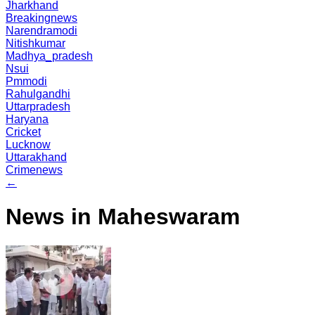
Jharkhand
Breakingnews
Narendramodi
Nitishkumar
Madhya_pradesh
Nsui
Pmmodi
Rahulgandhi
Uttarpradesh
Haryana
Cricket
Lucknow
Uttarakhand
Crimenews
←
News in Maheswaram