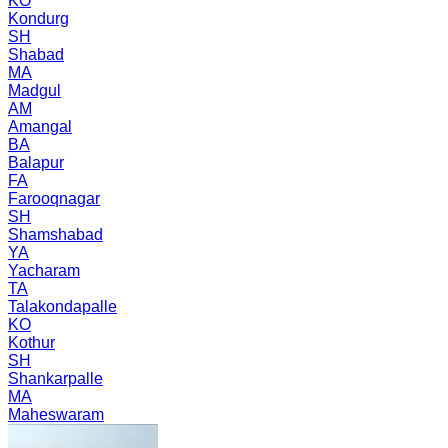
KO
Kondurg
SH
Shabad
MA
Madgul
AM
Amangal
BA
Balapur
FA
Farooqnagar
SH
Shamshabad
YA
Yacharam
TA
Talakondapalle
KO
Kothur
SH
Shankarpalle
MA
Maheswaram