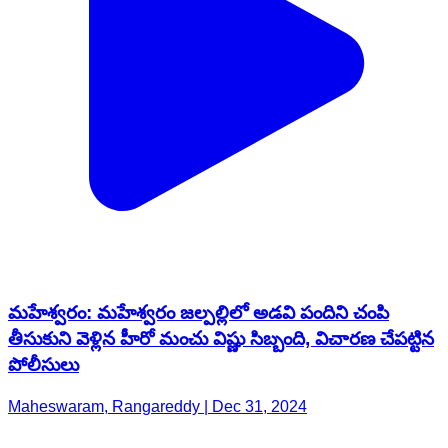
మహేశ్వరం: మహేశ్వరం జల్పల్లిలో అడవి పందిని చంపి
తీసుకుని వెళ్లిన హీరో మంచు విష్ణు సిబ్బంది, విచారణ చేపట్టిన
పోలీసులు
Maheswaram, Rangareddy | Dec 31, 2024