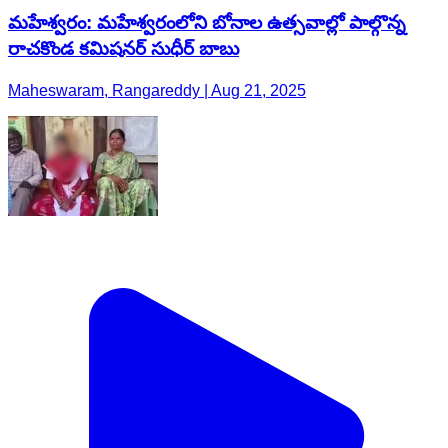
మహేశ్వరం: మహేశ్వరంలోని బోనాల ఉత్సవాల్లో పాల్గొన్న
రాచకొండ కమిషనర్ సుధీర్ బాబు
Maheswaram, Rangareddy | Aug 21, 2025