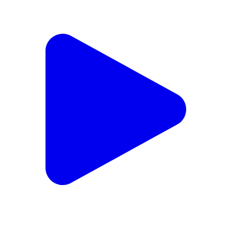
మహేశ్వరం: ప్రజలకు ప్రతి రోజు మంచినీటి సరఫరా చేసేలా
ప్రభుత్వం చర్యలు తీసుకోవాలి: మహేశ్వరంలో మాజీ మంత్రి
సబితా ఇంద్రారెడ్డి
Maheswaram, Rangareddy | Dec 23, 2024