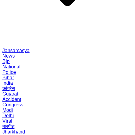
Jansamasya
News
Bjp
National
Police
Bihar
India
कांग्रेस
Gujarat
Accident
Congress
Modi
Delhi
Viral
मारपीट
Jharkhand