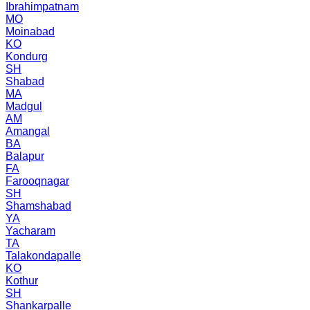
Ibrahimpatnam
MO
Moinabad
KO
Kondurg
SH
Shabad
MA
Madgul
AM
Amangal
BA
Balapur
FA
Farooqnagar
SH
Shamshabad
YA
Yacharam
TA
Talakondapalle
KO
Kothur
SH
Shankarpalle