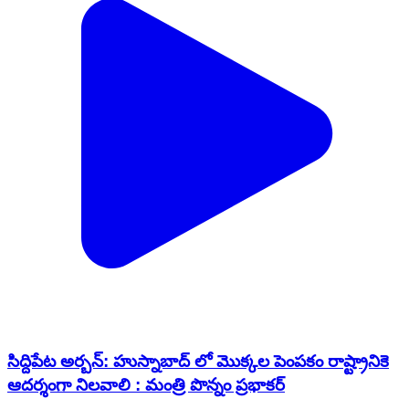
సిద్దిపేట అర్బన్: హుస్నాబాద్ లో మొక్కల పెంపకం రాష్ట్రానికె
ఆదర్శంగా నిలవాలి : మంత్రి పొన్నం ప్రభాకర్
Siddipet Urban, Siddipet | Aug 7, 2026