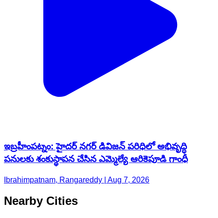
ఇబ్రహీంపట్నం: హైదర్ నగర్ డివిజన్ పరిధిలో అభివృద్ధి
పనులకు శంకుస్థాపన చేసిన ఎమ్మెల్యే ఆరికెపూడి గాంధీ
Ibrahimpatnam, Rangareddy | Aug 7, 2026
Nearby Cities