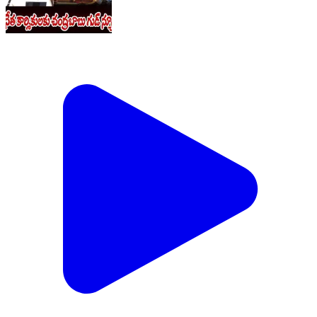
చేనేత కార్మికులకు చంద్రబాబు గుడ్ న్యూస్ | CM
Chandrababu | Prime9 News