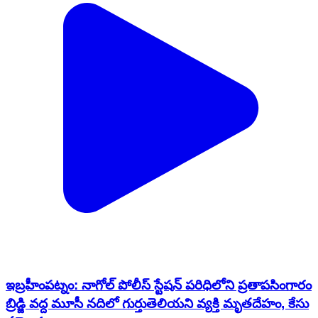
ఇబ్రహీంపట్నం: నాగోల్ పోలీస్ స్టేషన్ పరిధిలోని ప్రతాపసింగారం
బ్రిడ్జి వద్ద మూసీ నదిలో గుర్తుతెలియని వ్యక్తి మృతదేహం, కేసు