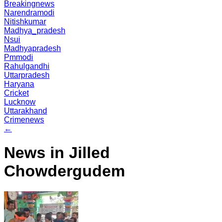
Breakingnews
Narendramodi
Nitishkumar
Madhya_pradesh
Nsui
Madhyapradesh
Pmmodi
Rahulgandhi
Uttarpradesh
Haryana
Cricket
Lucknow
Uttarakhand
Crimenews
←
News in Jilled
Chowdergudem