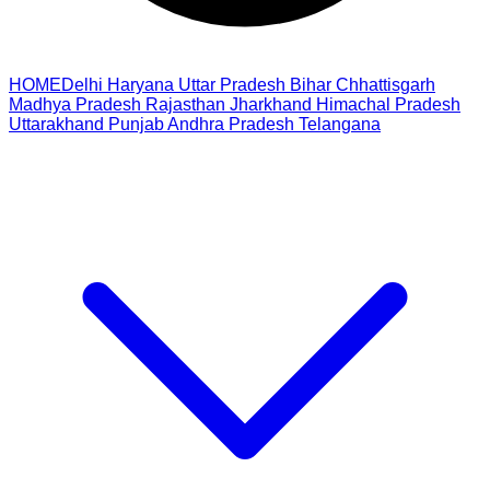
HOME
Delhi
Haryana
Uttar Pradesh
Bihar
Chhattisgarh
Madhya Pradesh
Rajasthan
Jharkhand
Himachal Pradesh
Uttarakhand
Punjab
Andhra Pradesh
Telangana