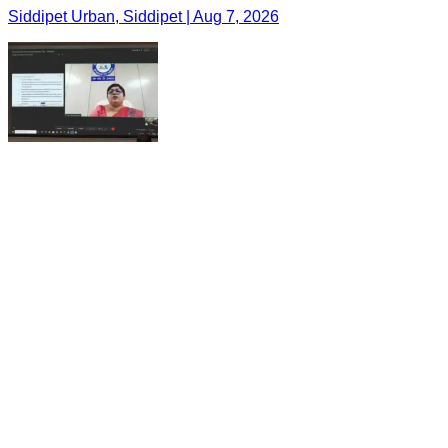
జగిత్యాల: జిల్లా జనగణన హ్యాండ్‌బుక్ ను నాణ్యతా
ప్రమాణాలతో రూపొందించాలి :వీసీ ద్వారా డైరెక్టర్ ఆఫ్ సెన్సస్
ఆపరేషన్స్ భారతి హోళీకేరి