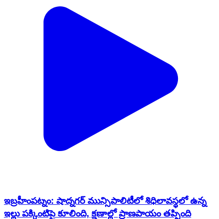
ఇబ్రహీంపట్నం: షాద్నగర్ మున్సిపాలిటీలో శిధిలావస్థలో ఉన్న
ఇల్లు పక్కింటిపై కూలింది, క్షణాల్లో ప్రాణపాయం తప్పింది