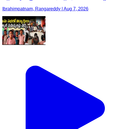
Ibrahimpatnam, Rangareddy | Aug 7, 2026