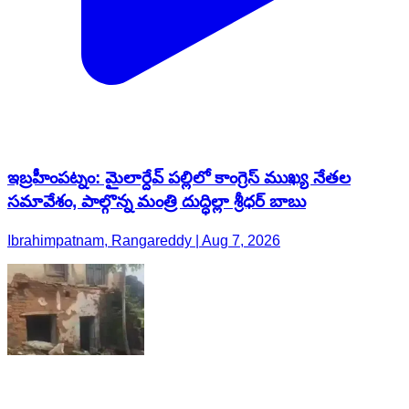
ఇబ్రహీంపట్నం: మైలార్దేవ్ పల్లిలో కాంగ్రెస్ ముఖ్య నేతల
సమావేశం, పాల్గొన్న మంత్రి దుద్ధిల్లా శ్రీధర్ బాబు
Ibrahimpatnam, Rangareddy | Aug 7, 2026