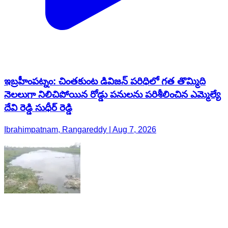
ఇబ్రహీంపట్నం: చింతకుంట డివిజన్ పరిధిలో గత తొమ్మిది
నెలలుగా నిలిచిపోయిన రోడ్డు పనులను పరిశీలించిన ఎమ్మెల్యే
దేవి రెడ్డి సుధీర్ రెడ్డి
Ibrahimpatnam, Rangareddy | Aug 7, 2026