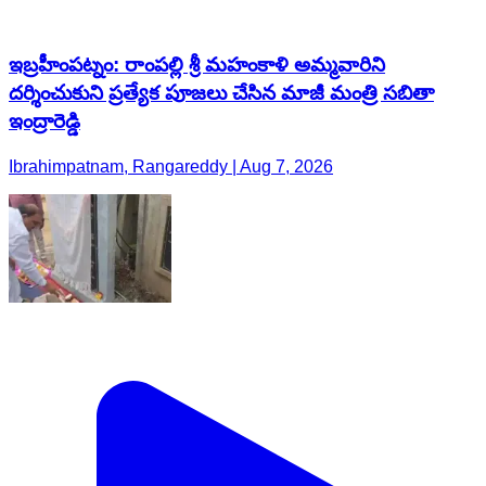
ఇబ్రహీంపట్నం: రాంపల్లి శ్రీ మహంకాళి అమ్మవారిని
దర్శించుకుని ప్రత్యేక పూజలు చేసిన మాజీ మంత్రి సబితా
ఇంద్రారెడ్డి
Ibrahimpatnam, Rangareddy | Aug 7, 2026