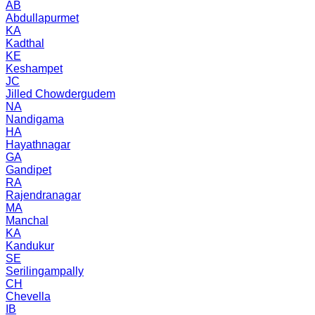
AB
Abdullapurmet
KA
Kadthal
KE
Keshampet
JC
Jilled Chowdergudem
NA
Nandigama
HA
Hayathnagar
GA
Gandipet
RA
Rajendranagar
MA
Manchal
KA
Kandukur
SE
Serilingampally
CH
Chevella
IB